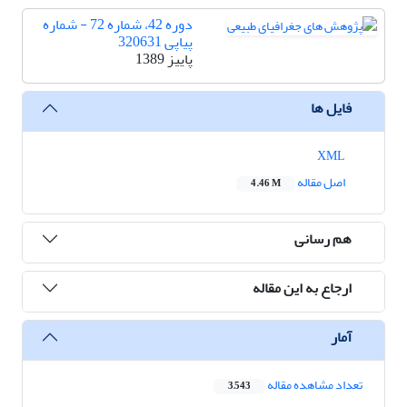
دوره 42، شماره 72 - شماره
پیاپی 320631
پاییز 1389
فایل ها
XML
اصل مقاله
4.46 M
هم رسانی
ارجاع به این مقاله
آمار
تعداد مشاهده مقاله
3,543