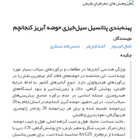
پهنه‌بندی پتانسیل سیل‌خیزی حوضه آبریز کنجانچم
نویسندگان
کمال امیدوار
آمنه کیان‌فر
شمس‌الله عسکری
چکیده
ویژگی‌ هندسی آبخیزها در مطالعات و برآوردهای سیلاب بسیار مورد
توجه است. این مشخصه در حوضه‌های فاقد آمار مهم‌ترین نقش را در
برآوردهای هیدرولوژی دارد. تنوع آبخیزهای کشور به لحاظ شرایط
اقلیمی، پوشش گیاهی، خاک و زمین‌شناسی و نبود ایستگاه‌های
هیدرومتری، مسئله اساسی در عدم برآورد صحیح پیش‌بینی‌های
سیلاب است. در این تحقیق، حوضه آبریز کنجانچم در استان ایلام به 29
زیرحوضه تقسیم شده و برای هر زیرحوضه 28 پارامتر ژئومتری،
فیزیوگرافی، نفوذپذیری و اقلیمی
ـ مانند مساحت، محیط، طول و شیب آبراهه اصلی، طول و شیب حوضه،
زمان تمرکز، ضریب شکل و متغیر بارش، تاج پوشش گیاهی، CN، دبی‌ـ با
استفاده از نرم‌افزار ArcGIS محاسبه شده است. برای تعیین پتانسیل