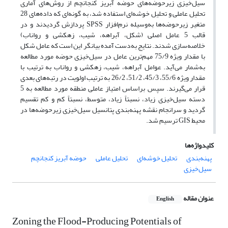
سیل‌خیزی زیرحوضه‌های حوضه آبریز کنجانچم از روش‌های آماری
تحلیل عاملی و تحلیل خوشه‌ای استفاده شد، به گونه‌ای که داده‌های 28
متغیر زیرحوضه‌‌ها به‌وسیله نرم‌افزار SPSS پردازش گردیدند و در
قالب 5 عامل اصلی (شکل، آبراهه، شیب، زهکشی و رواناب)
خلاصه‌سازی شدند. نتایج به‌دست آمده بیانگر این است که عامل شکل
با مقدار ویژه 75/9 مهم‌ترین عامل در سیل‌خیزی حوضه مورد مطالعه
به‌شمار می‌آید. عوامل آبراهه، شیب، زهکشی و رواناب به ترتیب با
مقدار ویژه 55/6، 45/3، 51/2، 26/2 به ترتیب اولویت در رتبه‌های بعدی
قرار می‌گیرند. سپس براساس امتیاز عاملی منطقه مورد مطالعه به 5
دسته سیل‌خیزی زیاد، نسبتاً زیاد، متوسط، نسبتاً کم و کم‌ تقسیم
‌گردید و سرانجام نقشه پهنه‌بندی پتانسیل سیل‌خیزی زیرحوضه‌ها در
محیط GIS ترسیم شد.
کلیدواژه‌ها
پهنه‌بندی
تحلیل خوشه‌ای
تحلیل عاملی
حوضه آبریز کنجانچم
سیل‌خیزی
عنوان مقاله
English
Zoning the Flood-Producing Potentials of