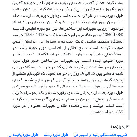
سانتیگراد بعد از‌ آخرین یخبندان بهاره به عنوان آغاز دوره و آخرین
دوره 6 روزه با میانگین دمای زیر 5 درجه سانتیگراد به عنوان خاتمه
طول دوره رشد در نظر گرفته شده است و طول دوره یخبندان به فاصله
زمانی بین بروز اولین یخبندان پاییزه و آخرین یخبندان بهاره اطلاق
می‌شود. ارزیابی تغییرات این شاخص‌ها، بین دو دوره اقلیمی گذشته
(1384-1355) و دوره اقلیمی برآورد شده یا آینده (1418-1389) در سه
ایستگاه همدید مشهد، تربت حیدریه و سبزوار در خراسان رضوی
صورت گرفته است. نتایج حاکی از افزایش طول دوره رشد در
ایستگاه‌های مشهد و سبزوار، و کاهش در ایستگاه تربت حیدریه در
دوره اقلیمی آینده است. این تغییرات در شاخص حدی طول دوره
یخبندان نیز مشاهده می‌شود، به‌طوری‌که در هر سه ایستگاه بررسی
شده کاهشی بین 15 الی 16 روز رخ خواهد نمود، که نتیجه‌ای منطقی از
پدیده گرمایش جهانی است. نتایج آزمون فرض مطرح شده، فقدان
همبستگی بین طول دوره رشد دیده‌بانی شده و برآورد شده و همچنین
طول دوره یخبندان دیدبانی شده و برآورد شده را، که به‌وسیله ضریب
همبستگی رتبه‌ای اسپیرمن در سطح معنی‌داری 5 درصد صورت گرفته
است اثبات می‌کند و نشان‌دهنده فقدان تغییرات معنی‌دار در دوره
گذشته و آینده است.
کلیدواژه‌ها
ضریب همبستگی رتبه‌ای اسپیرمن
طول دوره رشد
طول دوره یخبندان