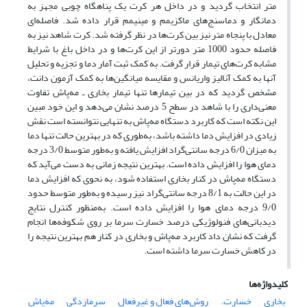
متر انتخاب گردید و در داخل هر کرت یک پناهگاه چوبی مجهز به
دمانگار و دماسنج‌های ماکزیمم و مینیمم قرار داده شد. فاصله‌ای
معادل با پنجاه متر نیز بین کرت‌ها در نظر گرفته شد. کرت شاهد نیز به
فاصله حدود 1000 متر دورتر از این کرت‌ها و در داخل باغ با شرایط
مشابه کرت‌های تیمار قرار گرفت. به کمک ثبت آمار دما و تجزیه و تحلیل
آنها به کمک آنالیز واریانس و مقایسه میانگین‌ها به کمک آزمون دانت،
مشخص گردید که در بین تیمارها تنها تیمار بخاری ـ مه‌پاش تفاوت
معنی‌داری را با شاهد در سطح 5 درصد نشان می‌دهد و این خود مبین
این نکته است که کاربرد دستگاه مه‌پاش به تنهایی نتوانسته است نقش
زیادی در افزایش دما داشته باشد، به‌طوری که در بهترین حالت تنها دما
به میزان 6/0 درجه سانتی‌گراد افزایش یافته و به‌طور متوسط 3/0 درجه
دمای هوا را افزایش داده است. بهترین نتیجه زمانی به دست می‌آید که
دستگاه مه‌پاش در کنار بخاری استفاده شود، به نحوی که افزایش دما
در این حالت به 8/1 درجه سانتی‌گراد نیز رسیده و به‌طور متوسط حدود
9/0 درجه دمای هوا را افزایش داده است. به‌منظور کنترل نتایج
دیدبانی‌های فنولوژیکی درصد خسارت سرما بر روی شکوفه‌ها انجام
گرفت که نشان داد کاربرد مه‌پاش و بخاری در کنار هم بهترین نتیجه را
در کاهش خسارت سرما داشته است.
کلیدواژه‌ها
بخاری
خسارت.
روش‌های فعال و غیرفعال
سرمازدگی
مه‌پاش