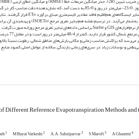
لایسیمتر
مقادیر RMSE، MBE و 2R در 9 ایستگاه لایسیمتری به ترتیب 1/1 میلی‌متر در روز، 23/0- میلی‌متر در روز و 85/0 به دست آمد، که نشان‌دهن
کشور ایران است. در نهایت هر یک از روش‌های محاسباتی انتخاب شده، برای سایر ایستگاه‌های هم‌
روش‌های با پایه پنمن در اکثر مناطق ایران مناسب‌ترین روش برای برآورد ETo به‌شمار می‌آیند. در ت
توپوگرافی رقومی شده، اطلاعات جغرافیایی ایستگاه‌های هواشناسی و بهره‌گیری از نرم‌افزارهای GIS و Surfer براساس داده‌های تبخیر تعرق مرجع
به روش کریجینگ، نشان داد میزان ETo در 23 درصد 
 میلی‌متر در روز قرار دارد. به نظر می‌رسد که پراکنش مناسب زمانی و مکانی بارش‌های مناطق شمالی، رطوبت نسبتاً ب
نظمی و نوسانات زیاد در سری‌های زمانی بارندگی سالانه از عوامل اصلی کمبود منابع آ
of Different Reference Evapotranspiration Methods and t
1
2
3
3
4
neh
M Bayat Varkeshi
A.A. Sabziparvar
S Marofi
A Ghasemi