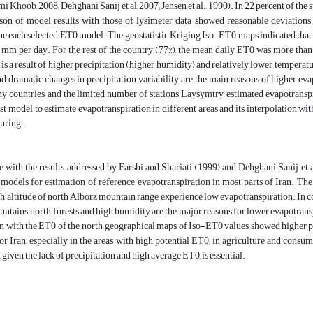
mi Khoob, 2008; Dehghani Sanij et al, 2007; Jensen et al., 1990). In 22 percent of 
son of model results with those of lysimeter data showed reasonable deviat
he each selected ET0 model. The geostatistic Kriging Iso-ET0 maps indicated that
8 mm per day. For the rest of the country (77%), the mean daily ET0 was more than
 is a result of higher precipitation (higher humidity) and relatively lower temperatur
nd dramatic changes in precipitation variability are the main reasons of higher eva
y countries, and the limited number of stations Laysymtry, estimated evapotranspi
st model to estimate evapotranspiration in different areas and its interpolation wi
uring.
e with the results addressed by Farshi and Shariati (1999) and Dehghani Sanij et
 models for estimation of reference evapotranspiration in most parts of Iran. 
gh altitude of north Alborz mountain range experience low evapotranspiration. In c
ntains, north forests and high humidity are the major reasons for lower evapotran
 with the ET0 of the north, geographical maps of Iso-ET0 values showed higher pote
 Iran, especially in the areas with high potential ET0, in agriculture and consu
 given the lack of precipitation and high average ET0, is essential.