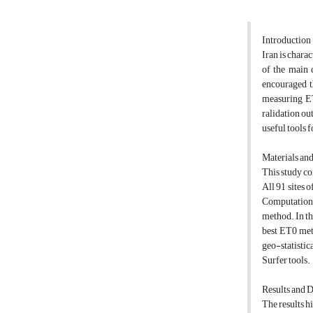
Introduction
Iran is chara
of the main 
encouraged t
measuring ET0
ralidation ou
useful tools 
Materials an
This study co
All 91 sites 
Computation 
method. In th
best ET0 meth
geo-statistic
Surfer tools.
Results and 
The results h