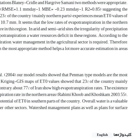
the stations Blaney-Cridle and Hargrive Samani two methods were appropriate.
ions (RMSE=1.1 mmday-1, MBE= -0.23 mmday-1, R2=0.85) suggesting the
 23% of the country (mainly northern parts) experiences mean ET0 values of
 10.7 mm. It seems that the low rates of evapotranspiration in the northern
e in this region. In arid and semi-arid sites, the irregularity of precipitation
potranspiration a water resources deficit in these regions. According to the
ration, water management in the agricultural sector is required. Therefore,
th the most appropriate method helps a lot more accurate estimation in areas
 al. (2004), our model results showed that Penman type models are the most
The Kriging-GIS maps of ET0 values showed that 23% of the country mainly
ontrary, about 77% of Iran show high evapotranspiration rates. The existence
spiration rate in the northern areas (Rahimi Khoob and Khoshkam, 2003, 55).
ntial of ET0 in southern parts of the country. Overall, water is a valuable
mer other sectors. Watershed management plans as well as plans for surface
کلیدواژه‌ها
English