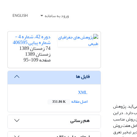
ورود به سامانه
ENGLISH
دوره 42، شماره 4 -
شماره پیاپی 406595
74 زمستان 1389
زمستان 1389
صفحه
95-109
فایل ها
XML
اصل مقاله
351.86 K
می‌آید. پژوهش
دیریت آب دارد. در این
‌های لایسیمتر، برای تعیین روش مناسب
هم رسانی
 محاسبه شد. روش‌های محاسباتی شامل هفت روش
وش محاسباتی از بین 13 روش، در مقایسه با مقادیر تبخیر تعرق
ارجاع به این مقاله