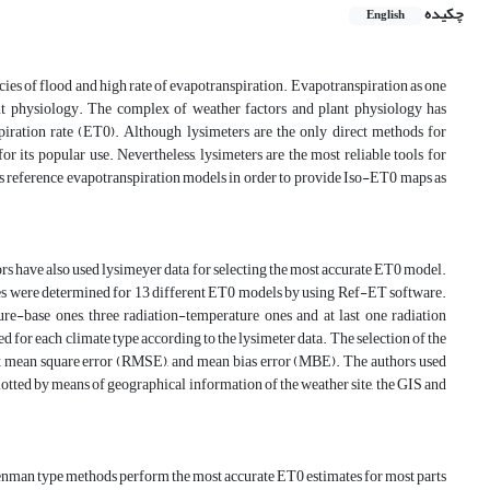
چکیده
English
ncies of flood and high rate of evapotranspiration. Evapotranspiration as one
nt physiology. The complex of weather factors and plant physiology has
iration rate (ET0). Although lysimeters are the only direct methods for
 its popular use. Nevertheless, lysimeters are the most reliable tools for
ous reference evapotranspiration models in order to provide Iso-ET0 maps as
rs have also used lysimeyer data for selecting the most accurate ET0 model.
alues were determined for 13 different ET0 models by using Ref-ET software.
base ones, three radiation-temperature ones and at last one radiation
 for each climate type according to the lysimeter data. The selection of the
oot mean square error (RMSE), and mean bias error (MBE). The authors used
tted by means of geographical information of the weather site, the GIS and
, Penman type methods perform the most accurate ET0 estimates for most parts