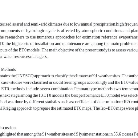
cterized as arid and semi-arid climates due to low annual precipitation, high freque
components of hydrologic cycle is affected by atmospheric conditions and pla
he researchers to use numerous approaches for estimation reference evapotransp
, the high costs of installation and maintenance are among the main problems for
tputs of the ET0 models. The main objective of the present study is to assess vari
for water resources managers.
d Methods
ntains the UNESCO approach to classify the climates of 91 weather sites. The autho
of case-studies were classified in six different groups accordingly and the ET0 v
ET0 methods include seven combination Penman type methods, two temperature-
e next stage, among the 13 ET0 models, the best performance ET0 model was selected
od was done by different statistics such as coefficient of determination (R2), r
al Kriging approach to prepare the estimated ET0 maps. The Iso-ET0 maps were plo
Discussion
ighlighted that among the 91 weather sites and 9 lysimeter stations, in 55.6 % cases