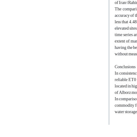
of Iran (Rahi
The compari
accuracy of t
less that 4.4
elevated sites
time series a
extent of man
having the be
without meas
Conclusions
In consistenc
reliable ET0
located in hi
of Alborz mou
In comparison
commodity for
water storage,