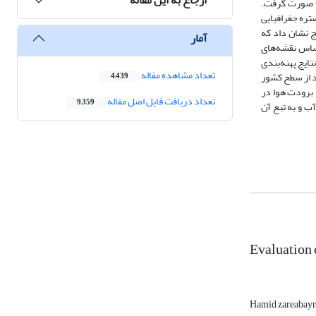
ی در هر اقلیم انتخاب شد. انتخاب روش محاسباتی براساس آماره‌های ضریب تبیین (2R)، جذر میانگین مربعات خطا (RMSE) و میانگین خطای اریبی (MBE) صورت گرفت.
ده دقت مناسب کار در گستره جغرافیایی
اقلیم فاقد مقادیر لایسیمتری مبنای برآورد ETo قرار گرفتند. نتایج نشان داد که
آمار
رسیم نقشه هم‌تبخیر تعرق مرجع (ISOETo) و پهنه‌بندی آن براساس نقشه‌های
 روزانه صورت گرفت. نتایج پهنه‌بندی
تعداد مشاهده مقاله
از سطح ایران که در مناطق مرتفع شمال کشور قرار دارند، کمتر از 48/4 میلی‌متر در روز است؛ و در مقابل 77 درصد از سطح کشور
4,439
الا و برودت هوا در
تعداد دریافت فایل اصل مقاله
9,359
ب و به تبع آن
Evaluation 
Hamid zareabay