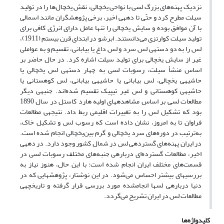
نزدیک پهنه‌های بزرگ لسی با نواحی یخچالی، نقش یخچال‌ها را در تولید
سیلت مطرح کرد و حتّی تا دهه‎ی اخیر، برخی پژوهشگران مانند اسمالی
با آن موافق بوده و سایش یخچالی را تنها عامل دارای انرژی کافی برای
تولید سیلت کوارتزی می‌دانستند. ابرشو در ابتدای قرن بیستم (1911)،
لس را به دو دسته‎ی لس سرد و لس داغ یا بیابانی، تقسیم و به عواملی
غیر از سایش یخچالی برای تولید سیلت اشاره کرد. در حال حاضر بر
اساس منشأ سیلت، رسوبات لسی به چهار دسته‎ی لس یخچالی یا
حاشیه‎ی یخچالی، لس بیابانی یا حاشیه‎ی بیابانی، لس کوهستانی یا
حاشیه‎ی کوهستانی و لس غیر تیپیک تقسیم شده‌اند. جنبه‎ی دیگر
مطالعات لسی بر اساس مشاهده‎های اولیه هارد کاستل در سال 1890
بود که تشکیل لس را به تغییرات اقلیمی ربط داد. نتیجه‎ی مطالعات
فراوان تا به امروز، نشان داده است که رسوب لس و تشکیل خاک،
به‌ترتیب در دوره‌های سرد یخچالی و گرم بین‌یخچالی انجام شده است.
در ایران پهنه‌های گسترده‎ی لس در شمال کشور وجود دارد. در دهه‎ی
اخیر، مطالعات گسترده‌ای درباره‎ی جنبه‌های مختلف رسوبات لسی در
قسمت‌های مختلف ایران انجام شده است؛ با این حال، هنوز نیاز به
بررسی‎های بیشتر احساس می‌شود. در این نوشتار، پژوهش‎هایی که در
دنیا درباره‎ی لس‎ها انجام‎شده مورد بررسی قرار گرفته و تاریخچه‎ی
مطالعات لس در ایران تشریح می‌گردد.
کلیدواژه‌ها