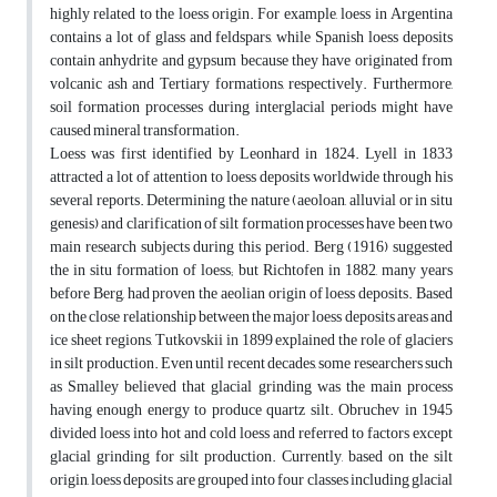
highly related to the loess origin. For example, loess in Argentina
contains a lot of glass and feldspars, while Spanish loess deposits
contain anhydrite and gypsum because they have originated from
volcanic ash and Tertiary formations, respectively. Furthermore,
soil formation processes during interglacial periods might have
caused mineral transformation.
Loess was first identified by Leonhard in 1824. Lyell in 1833
attracted a lot of attention to loess deposits worldwide through his
several reports. Determining the nature (aeoloan, alluvial or in situ
genesis) and clarification of silt formation processes have been two
main research subjects during this period. Berg (1916) suggested
the in situ formation of loess; but Richtofen in 1882, many years
before Berg, had proven the aeolian origin of loess deposits. Based
on the close relationship between the major loess deposits areas and
ice sheet regions, Tutkovskii in 1899 explained the role of glaciers
in silt production. Even until recent decades, some researchers such
as Smalley believed that glacial grinding was the main process
having enough energy to produce quartz silt. Obruchev in 1945
divided loess into hot and cold loess and referred to factors except
glacial grinding for silt production. Currently, based on the silt
origin, loess deposits are grouped into four classes including glacial