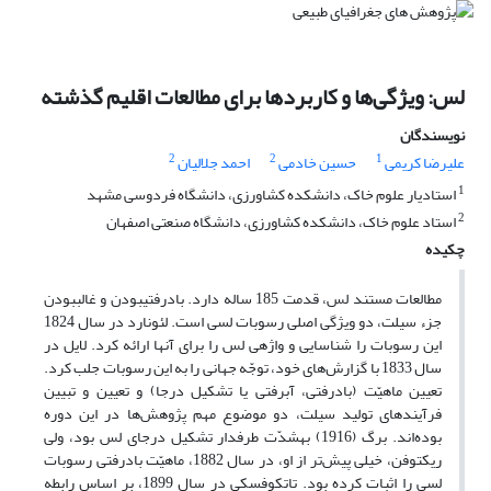
لس: ویژگی‌ها و کاربردها برای مطالعات اقلیم گذشته
نویسندگان
2
2
1
علیرضا کریمی
حسین خادمی
احمد جلالیان
1
استادیار علوم خاک، دانشکده کشاورزی، دانشگاه فردوسی مشهد
2
استاد علوم خاک، دانشکده کشاورزی، دانشگاه صنعتی اصفهان
چکیده
مطالعات مستند لس، قدمت 185 ساله دارد. بادرفتی‎بودن و غالب‎بودن
جزء سیلت، دو ویژگی اصلی رسوبات لسی است. لئونارد در سال 1824
این رسوبات را شناسایی و واژه‎ی لس را برای آنها ارائه کرد. لایل در
سال 1833 با گزارش‌های خود، توجّه جهانی را به این رسوبات جلب کرد.
تعیین ماهیّت (بادرفتی، آبرفتی یا تشکیل درجا) و تعیین و تبیین
فرآیند‌های تولید سیلت، دو موضوع مهم پژوهش‌ها در این دوره
بوده‌اند. برگ (1916) به‎شدّت طرفدار تشکیل درجای لس بود، ولی
ریکتوفن، خیلی پیش‌تر از او، در سال 1882، ماهیّت بادرفتی رسوبات
لسی را اثبات کرده بود. تاتکوفسکی در سال 1899، بر اساس رابطه