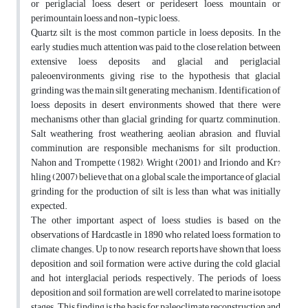
or periglacial loess, desert or peridesert loess, mountain or
perimountain loess and non-typic loess.
Quartz silt is the most common particle in loess deposits. In the
early studies, much attention was paid to the close relation between
extensive loess deposits and glacial and periglacial
paleoenvironments, giving rise to the hypothesis that glacial
grinding was the main silt generating mechanism. Identification of
loess deposits in desert environments showed that there were
mechanisms other than glacial grinding for quartz comminution.
Salt weathering, frost weathering, aeolian abrasion, and fluvial
comminution are responsible mechanisms for silt production.
Nahon and Trompette (1982), Wright (2001) and Iriondo and Kr?
hling (2007) believe that, on a global scale, the importance of glacial
grinding for the production of silt is less than what was initially
expected.
The other important aspect of loess studies is based on the
observations of Hardcastle in 1890 who related loess formation to
climate changes. Up to now, research reports have shown that loess
deposition and soil formation were active during the cold glacial
and hot interglacial periods, respectively. The periods of loess
deposition and soil formation are well correlated to marine isotope
stages. This finding is the basis for paleoclimate reconstruction and