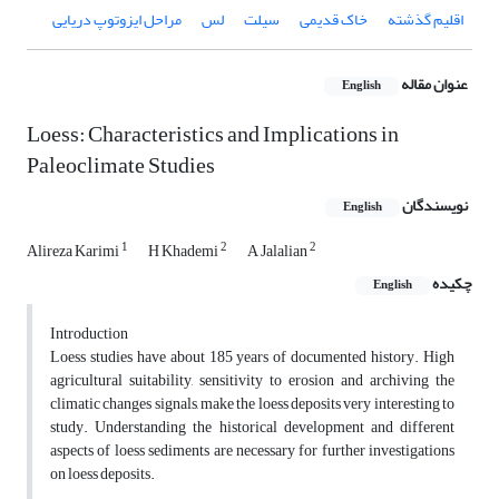
اقلیم گذشته
خاک قدیمی
سیلت
لس
مراحل ایزوتوپ دریایی
عنوان مقاله
English
Loess: Characteristics and Implications in
Paleoclimate Studies
نویسندگان
English
1
2
2
Alireza Karimi
H Khademi
A Jalalian
چکیده
English
Introduction
Loess studies have about 185 years of documented history. High
agricultural suitability, sensitivity to erosion and archiving the
climatic changes signals, make the loess deposits very interesting to
study. Understanding the historical development and different
aspects of loess sediments are necessary for further investigations
on loess deposits.