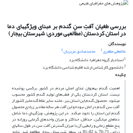
بررسی طغیان آفتِ سنِ گندم بر مبنای ویژگی‎های دما
در استان کردستان (مطالعه‎ی موردی: شهرستان بیجار)
نویسندگان
2
1
غلامعلی مظفری
محمدصادق عزیزیان
1
استادیار گروه جغرافیا، دانشگاه یزد
2
دانشجوی کارشناس ارشد اقلیم شناسی دانشگاه یزد
چکیده
اهمیت گندم به‎عنوان غذای اصلی مردم در کشور برکسی پوشیده
نیست. استان کردستان یکی از قطب‌های تولید گندم کشور محسوب
می‎شود. محصول گندم این استان نیز، مانند سایر نقاط گندم‎خیز کشور از
آفتِ سنِ گندم در امان نبوده و این آفت هر ساله مقادیر زیادی محصول
گندم این استان را نابود می‎کند. در این پژوهش، ویژگی‎های دما شامل
دماهای میانگین، حداقل، حداکثر و میزان واحدهای گرمایی روزانه در
پنج مقطع زمانی و رابطه‎ی آن با میزان گسترش آفتِ سن در طول سال‎های
زراعی 71-70 تا 82-81 در سطح شهرستان بیجار مطالعه شد. نتایج