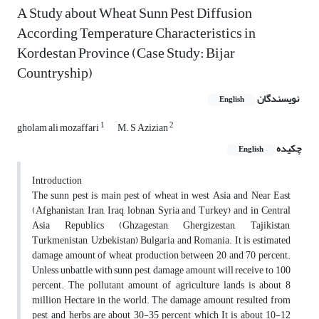
A Study about Wheat Sunn Pest Diffusion
According Temperature Characteristics in
Kordestan Province (Case Study: Bijar
Countryship)
نویسندگان
English
1
2
gholam ali mozaffari
M. S Azizian
چکیده
English
Introduction
The sunn pest is main pest of wheat in west Asia and Near East
(Afghanistan, Iran, Iraq, lobnan, Syria and Turkey) and in Central
Asia Republics (Ghzagestan, Ghergizestan, Tajikistan,
Turkmenistan, Uzbekistan) Bulgaria and Romania. It is estimated
damage amount of wheat production between 20 and 70 percent.
Unless unbattle with sunn pest, damage amount will receive to 100
percent. The pollutant amount of agriculture lands is about 8
million Hectare in the world. The damage amount resulted from
pest, and herbs are about 30-35 percent which It is about 10-12