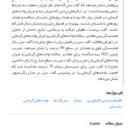
پژوهش نشان می‎دهد که آفتِ سنِ گندم از نظر میزان جمعیّت به شرایط
دمایی وابسته است؛ در سال‌های زراعی که میزان دما و میزان واحدهای
گرمایی در فصل بهار بالا بوده و تعداد روزهای یخبندان سالانه و تعداد
روز‎های با یخبندان شدید به‎ویژه در فصول پاییز و زمستان سال قبل کم
باشد، آفت به‎شدّت طغیان می‎کند و برعکس. نتایج حاصل از تحلیل
همبستگی بین مقادیر سالانه واحد‎های گرمایی و میزان واحدهای گرمایی
در دوره‎ی فعّالیّت آفت سن در فصل بهار با سطح مبارزه با آفت سن، یک
همبستگی قوی و معنادار در سطح 99 درصد را نشان می‎دهد. ضریب
تبیین (R2) به‎دست‎آمده، برای مقادیر سالانه واحد‎های گرمایی و میزان
واحدهای گرمایی از زمان ریزش آفت سن در سطح مزارع تا زمان خاتمه‎ی
مبارزه با آفت سن، برای شهرستان بیجار 70 درصد محاسبه شد که
اهمیت واحدهای گرمایی را در پیش‎بینی آفت سن در مدل رگرسیون
نشان می‌دهد.
کلیدواژه‌ها
اقلیم شناسی کشاورزی
بیجار
سن گندم
واحدهای گرمایی
یخبندان
عنوان مقاله
English