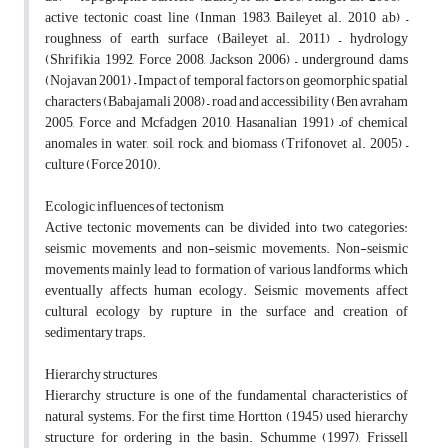
active tectonic coast line (Inman 1983, Baileyet al. 2010 a,b) –
roughness of earth surface (Baileyet al. 2011) – hydrology
(Shrifikia 1992, Force 2008, Jackson 2006) – underground dams
(Nojavan 2001) – Impact of temporal factors on geomorphic spatial
characters (Babajamali 2008) – road and accessibility (Ben avraham
2005, Force and Mcfadgen 2010, Hasanalian 1991) –of chemical
anomales in water, soil, rock, and biomass (Trifonovet al. 2005) –
culture (Force 2010).
Ecologic influences of tectonism
Active tectonic movements can be divided into two categories:
seismic movements and non-seismic movements. Non-seismic
movements mainly lead to formation of various landforms, which
eventually affects human ecology. Seismic movements affect
cultural ecology by rupture in the surface and creation of
sedimentary traps.
Hierarchy structures
Hierarchy structure is one of the fundamental characteristics of
natural systems. For the first time, Hortton (1945) used hierarchy
structure for ordering in the basin. Schumme (1997), Frissell