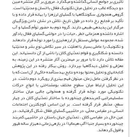
تأثیری بر جوامع انسانی گذاشته و می‎گذارد. مروری بر آثار منتشره مبین
دو دیدگاه غالب در تحلیل میان تکتونیک فعّال با انسان و مدنیّت‎ها است.
گروهی همجواری سکونتگاه‎ها با گسل‎های لرزه‎زا را بهانه قرار داده و با
تأکید بر فجایع رخ داده در طول تاریخ، تلاش در نشان دادن ویژگی‎های
مرگبار این پدیده‎ی طبیعی دارند. گروه دوم به حضور توأم گسل‎ها و آب
اشاره داشته و هم‎زمانی خطر ـ حیات را در حواشی گسل‎های فعّال یادآور
شده، مجموعه عواملی مستقل از لرزه‎خیزی را مورد توجّه قرار داده‎اند
و تکتونیک را عاملی بسیار با اهمّیّت در سیر تکاملی نوع بشر و مدنیّت‎ها
دانسته و شکل‎گیری و قوام تمدّن‎های کلان را ناشی از آن دانسته‎اند. این
مقاله تلاش دارد تا با مرور بر مهم‎ترین آثار منتشره در این زمینه، به
معرّفی و تحلیل دیدگاه‎ها بپردازد. روش به‎کار رفته در این پژوهش
کتابخانه‎ای و تحلیل محتوا بوده و نتایج به‎دست‎آمده حاکی از آن است که با
در نظر گرفتن عامل زمان، می‎توان فهم بهتری از رویکرد دوم داشت. در
این تحلیل ارتباط میان سطوح مختلف بوم‎شناختی با انواع حرکات
تکتونیکی مورد توجّه قرار گرفته و همخوانی جالبی میان ساختار
سلسله‎مراتبی کمربندهای چین‎خورده با ساختار تمدّن‎های کلان در چهار
سطح، مدّنظر قرار گرفته است. بر این اساس کوچک‎ترین اجتماعات
انسانی در مقیاس محلّی، در حاشیه‎ی گسل‎های فعّال شکل گرفته‎اند، در
عین حال در مقیاسی کلان ، تمدّن‎های جهان باستان در حاشیه‎ی کمربند
چین‎خورده و بسیار جنبا (آلپ هیمالیا) در بازه‎ی زمانی ده‎هزار ساله ظهور
و افول کرده‎اند.