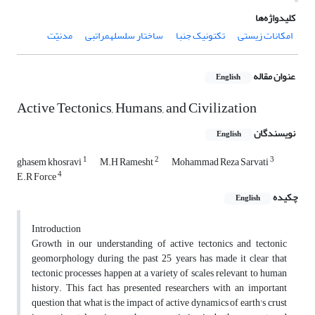
کلیدواژه‌ها
امکانات زیستی
تکتونیک جنبا
ساختار سلسله‎مراتبی
مدنیّت
عنوان مقاله
English
Active Tectonics, Humans, and Civilization
نویسندگان
English
1
2
3
ghasem khosravi
M.H Ramesht
Mohammad Reza Sarvati
4
E.R Force
چکیده
English
Introduction
Growth in our understanding of active tectonics and tectonic
geomorphology during the past 25 years has made it clear that
tectonic processes happen at a variety of scales relevant to human
history. This fact has presented researchers with an important
question that what is the impact of active dynamics of earth's crust