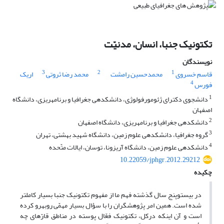
تکتونیک جنبا، انسان، مدنیّت
نویسندگان
3
2
1
قاسم خسروی
محمدحسین رامشت
محمد رضا ثروتی
اریک
4
فورس
1
دانشجوی دکترای ژئومورفولوژی، دانشکده‎ی جغرافیا و برنامه‎ریزی، دانشگاه
اصفهان
2
دانشکده‎ی جغرافیا و برنامه‎ریزی، دانشگاه اصفهان
3
گروه جغرافیا، دانشکده‎ی علوم زمین، دانشگاه شهید بهشتی، تهران
4
دانشکده‎ی علوم زمین، دانشگاه آریزونا، توسان، ایالات متّحده
10.22059/jphgr.2012.29212
چکیده
در بیست‎وپنج سال گذشته فهم ما از مفهوم تکتونیک جنبا بسیار کامل‎تر
شده است. همین امر پژوهشگران را با سؤال بسیار مهمّی روبه‎رو کرده
است و آن اینکه درکل، تکتونیک فعّال پوسته در مناطق قارّه‎ای چه