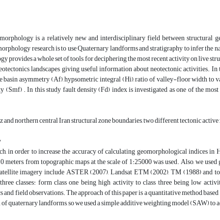
morphology is a relatively new and interdisciplinary field between structural
orphology research is to use Quaternary landforms and stratigraphy to infer the natu
 provides a whole set of tools for deciphering the most recent activity on live struc
otectonics landscapes giving useful information about neotectonic activities. In
e basin asymmetry (Af), hypsometric integral (Hi), ratio of valley-floor width to v
ty (Smf) . In this study fault density (Fd) index is investigated as one of the m
z and northern central Iran structural zone boundaries, two different tectonic activ
y
rch, in order to increase the accuracy of calculating geomorphological indices i
10 meters, from topographic maps at the scale of 1:25000 was used. Also, we u
satellite imagery include ASTER (2007), Landsat ETM (2002), TM (1988) and top
 three classes: form class one being high activity to class three being low acti
cs and field observations. The approach of this paper is a quantitative method based 
 of quaternary landforms, so we used a simple additive weighting model (SAW) to a