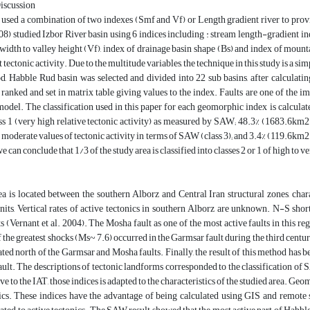
Discussion
used a combination of two indexes (Smf and Vf) or Length gradient river to provid
 studied Izbor River basin using 6 indices including : stream length-gradient ind
width to valley height (Vf), index of drainage basin shape (Bs) and index of mount
t tectonic activity. Due to the multitude variables, the technique in this study is 
d, Habble Rud basin was selected and divided into 22 sub basins, after calculating
ranked and set in matrix table giving values to the index. Faults are one of the i
model. The classification used in this paper for each geomorphic index is calcul
ss 1 (very high relative tectonic activity) as measured by SAW; 48.3% (1683.6km2)
oderate values of tectonic activity in terms of SAW (class 3); and 3.4% (119.6km2) b
 can conclude that 1/3 of the study area is classified into classes 2 or 1 of high to 
a is located between the southern Alborz and Central Iran structural zones, char
nits, Vertical rates of active tectonics in southern Alborz are unknown. N-S sh
(Vernant et al. 2004). The Mosha fault as one of the most active faults in this r
 the greatest shocks (Ms~ 7.6) occurred in the Garmsar fault during the third cent
cated north of the Garmsar and Mosha faults. Finally, the result of this method has
ult. The descriptions of tectonic landforms corresponded to the classification of 
e to the IAT, those indices is adapted to the characteristics of the studied area. Geo
nics. These indices have the advantage of being calculated using GIS and remote 