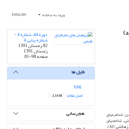
ورود به سامانه
ENGLISH
دوره 44، شماره 4 -
شماره پیاپی 4
82 زمستان 1391
زمستان 1391
صفحه
81-98
فایل ها
XML
اصل مقاله
2.14 M
هم رسانی
رودخانه‎ی حبله‎رود، جریان دائمی حوضه‎ی آبریز کویر مرکزی است که در مرز ساختاری البرز جنوبی ـ ایران مرکزی واقع شده است. به‎دلیل فعّال‎بودن زمین‎ساخت البرز، لندفرم‎های
کواترنری در این محدوده تا اندازه‎ی زیادی تحت تأثیر گسل‎های اصلی و فعّال منطقه قرار دارند. در این پژوهش، برای شناسایی مناطق فعّال از نظر حرکات زمین‎ساختی، شاخص‎های
ژئومورفولوژیکی زمین‎ساختی از تصاویر ماهواره‎ای و DEM10 M استخراج شده است. این شاخص‎ها شامل: شاخص گرادیان طولی رودخانه (Sl)، عدم تقارن حوضه‎ی زهکشی (Af)،
ارجاع به این مقاله