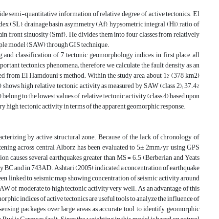
e semi-quantitative information of relative degree of active tectonics. El
ex (SL), drainage basin asymmetry (Af), hypsometric integral (Hi), ratio of
ain front sinuosity (Smf). He divides them into four classes from relatively
a simple model (SAW) through GIS technique.
 and classification of 7 tectonic geomorphology indices, in first place, all
mportant tectonics phenomena; therefore we calculate the fault density as an
ated from El Hamdouni's method. Within the study area, about 1% (378 km2)
 shows high relative tectonic activity as measured by SAW (class 2); 37.4%
elong to the lowest values of relative tectonic activity (class 4) based upon
very high tectonic activity in terms of the apparent geomorphic response.
acterizing by active structural zone. Because of the lack of chronology of
ortening across central Alborz has been evaluated to 5± 2mm/yr using GPS
egion causes several earthquakes greater than MS = 6.5 (Berberian and Yeats
ury BC and in 743AD. Ashtari (2005) indicated a concentration of earthquake
 been linked to seismic map showing concentration of seismic activity around
SAW of moderate to high tectonic activity very well. As an advantage of this
morphic indices of active tectonics are useful tools to analyze the influence of
sensing packages over large areas as accurate tool to identify geomorphic