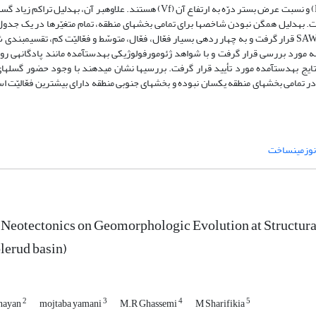
برای نخستین‎بار شاخص دیگری به‎نام چگالی گسل (Fd) مورد استفاده قرار گرفت. به‎دلیل هم
یافته، درّه‎های V شکل، ت
همچون گسل مشا، فیروزکوه، سرخه کلوت، سیّدآباد و حصاربن، میزان فعّالیّت در تمامی بخش‎های منطقه یکسان نبوده و بخش‎های جنوبی من
نوزمین‎ساخت
 Neotectonics on Geomorphologic Evolution at Structura
lerud basin)
2
3
4
5
hayan
mojtaba yamani
M.R Ghassemi
M Sharifikia