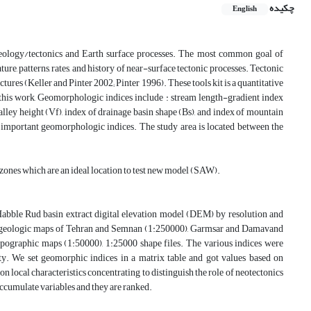
چکیده
English
 geology/tectonics and Earth surface processes. The most common goal of
re, patterns, rates, and history of near-surface tectonic processes. Tectonic
tures (Keller and Pinter 2002; Pinter 1996). These tools kit is a quantitative
 this work, Geomorphologic indices include : stream length-gradient index
alley height (Vf), index of drainage basin shape (Bs), and index of mountain
ost important geomorphologic indices. The study area is located between the
e zones which are an ideal location to test new model (SAW).
n Habble Rud basin extract digital elevation model (DEM) by resolution and
sed geologic maps of Tehran and Semnan (1:250000), Garmsar and Damavand
ographic maps (1:50000), 1:25000 shape files. The various indices were
vity. We set geomorphic indices in a matrix table and got values based on
on local characteristics concentrating to distinguish the role of neotectonics
ccumulate variables and they are ranked.