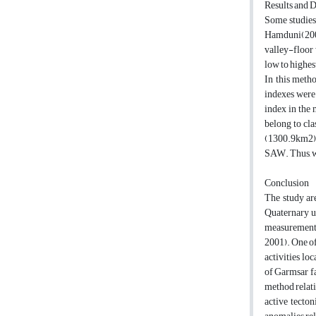
Results and 
Some studies 
Hamduni(2008)
valley-floor 
low to highes
In this metho
indexes were 
index in the 
belong to cla
(1300.9km2) m
SAW. Thus, we
Conclusion
The study are
Quaternary u
measurements 
2001). One of
activities lo
of Garmsar fa
method relativ
active tecto