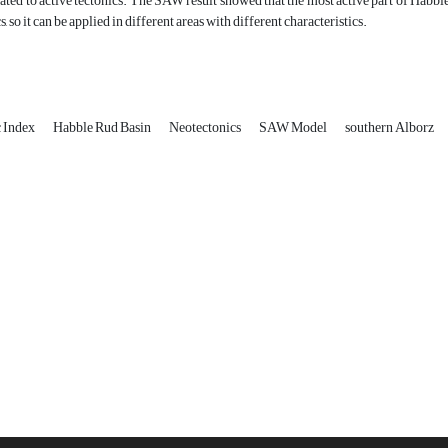
ated to active tectonics. The SAW result showed that the most active part of Habble
s, so it can be applied in different areas with different characteristics.
 Index
Habble Rud Basin
Neotectonics
SAW Model
southern Alborz