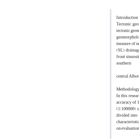
Introduction
Tectonic geo
tectonic geom
geomorphology
measure of ne
(SL), drainag
front sinuosi
southern
central Albor
Methodolog
In this resea
accuracy of 
(1:100000), 
divided into
characteristi
on evaluation