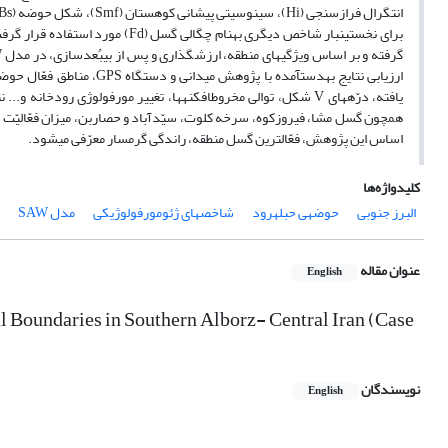
اساس این پژوهش، فعّال‎ترین گسل منطقه، راندگی گرمسار معرّفی می‎شود.
کلیدواژه‌ها
البرز جنوبی
حوضه‎ی حبله‎رود
شاخص‎های ژئومورفولوژیکی
مدل SAW
عنوان مقاله
English
l Boundaries in Southern Alborz- Central Iran (Case
نویسندگان
English