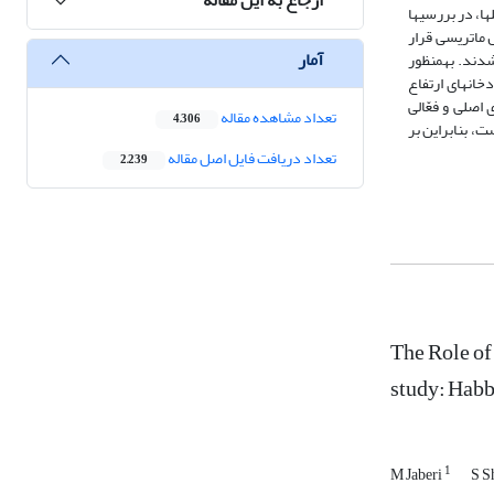
انتگرال فرازسنجی (Hi)، سینوسیتی پیشانی کوهستان (Smf)، شکل حوضه (Bs) و نسبت عرض بستر درّه به ارتفاع آن (Vf) هستند. علاوه‎بر آن، به‎دلیل تراکم زیاد گسل‎ها، در بررسی‎ها
گن نبودن شاخص‎ها برای تمامی بخش‎های منطقه، تمام متغیّر‎ها در یک جدول ماتریسی قرار
آمار
گرفته و بر اساس ویژگی‎های منطقه، ارزش‎گذاری و پس از بی‎بُعدسازی، در مدل SAW قرار گرفت و به چهار رده‎ی بسیار فعّال، فعّال، متوسّط و فعّالیّت کم، تقسیم‎بندی شدند. به‎منظور
ارزیابی نتایج به‎دست‎آمده با پژوهش میدانی و دستگاه GPS، مناطق فعّال حوضه مورد بررسی قرار گرفت و با شواهد ژئومورفولوژیکی به‎دست‎آمده مانند پادگانه‎ی رودخانه‎ای ارتفاع
والی مخروط‎افکنه‎ها، تغییر مورفولوژی رودخانه و... نتایج به‎دست‎آمده مورد تأیید قرار گرفت. بررسی‎ها نشان می‎دهند با وجود حضور گسل‎های اصلی و فعّالی
تعداد مشاهده مقاله
4,306
طقه دارای بیشترین فعّالیّت است، بنابراین بر
تعداد دریافت فایل اصل مقاله
2,239
The Role of
study: Habb
1
M Jaberi
S S