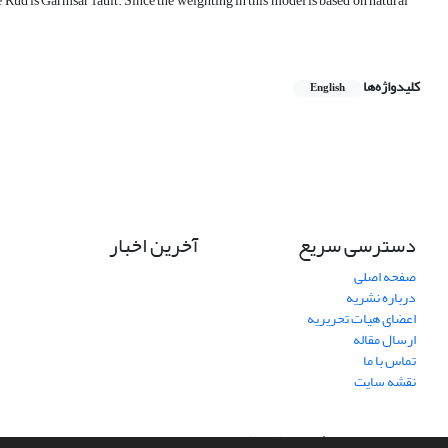
 Rud is Garmsar fault. Since the weighting in this model is based on natural
کلیدواژه‌ها
English
دسترسی سریع
آخرین اخبار
صفحه اصلی
درباره نشریه
اعضای هیات تحریریه
ارسال مقاله
تماس با ما
نقشه سایت
سامانه مدیریت نشریات علمی.
طراحی و پیاده سازی از
سیناوب