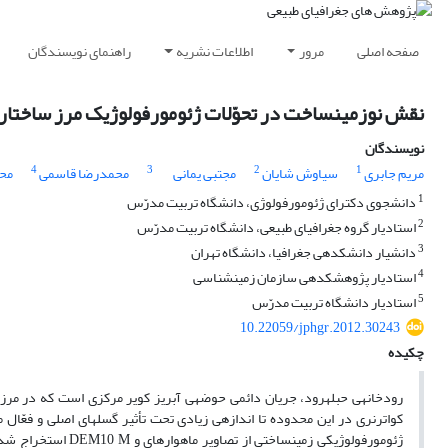
صفحه اصلی
مرور
اطلاعات نشریه
راهنمای نویسندگان
نقش نوزمین‎ساخت در تحوّلات ژئومورفولوژیک مرز ساختاری البرز جنوبی ـ ایران مرکزی (مطالعه‎ی موردی: حوضه‎ی حبله‎رود)
نویسندگان
4
3
2
1
مریم جابری
سیاوش شایان
مجتبی یمانی
محمدرضا قاسمی
محم
1
دانشجوی دکترای ژئومورفولوژی، دانشگاه تربیت مدرّس
2
استادیار گروه جغرافیای طبیعی، دانشگاه تربیت مدرّس
3
دانشیار دانشکده‎ی جغرافیا، دانشگاه تهران
4
استادیار پژوهشکده‎ی سازمان زمین‎شناسی
5
استادیار دانشگاه تربیت مدرّس
10.22059/jphgr.2012.30243
چکیده