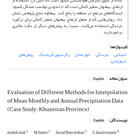
شده از سوی سازمان هواشناسی کشور است که دلیل آن، استفاده از
ارتفاع، به‎عنوان متغیّر کمکی است که تا حدودی توانست مشکل کمبود
ایستگاه‌های مرتفع در منطقه را رفع ‌کند. به‎علاوه نتایج پژوهش نشان
داد، روش‌هایی که از متغیّر ارتفاع به‎عنوان متغیّر کمکی برای برآورد
بارندگی استفاده می‌کنند، نسبت به روش‌های دیگر از دقّت بالاتری
برخوردارند.
کلیدواژه‌ها
اسپلاین
بارندگی
خوزستان
رگرسیون کریجینگ
روش‌های
درون‌یابی
عنوان مقاله
English
Evaluation of Different Methods for Interpolation
of Mean Monthly and Annual Precipitation Data
(Case Study: Khuzestan Province)
نویسندگان
English
1
2
3
4
mehdi nadi
M Jamei
Javad Bazrafshan
S Janatrostami