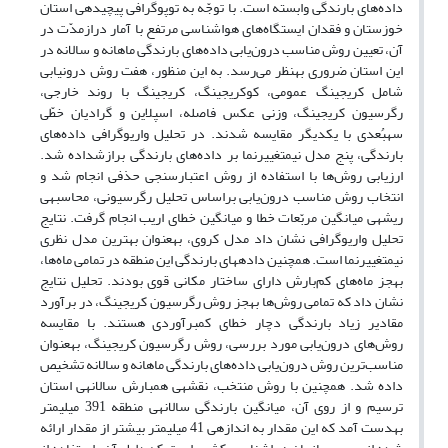
داده‌های بارندگی وابسته است. با توجّه به توپوگرافی پیچیده‎ی استان
خوزستان و فقدان ایستگاه‌های هواشناسی مرتفع با آمار درازمدّت در
آن، تعیین روش مناسب درون‌یابی داده‌های بارندگی ماهانه و سالانه در
این استان ضروری به‎نظر می‌رسد. به این منظور، هفت روش درون‎یابی
شامل کریجینگ عمومی، کوکریجینگ، کریجینگ با روند خارجی،
رگرسیون کریجینگ، وزنی عکس فاصله، اسپلاین و گرادیان خطّی
سه‎بُعدی با یکدیگر مقایسه شدند. در تحلیل واریوگرافی داده‌های
بارندگی، پنج مدل نیم‎تغییرنما بر داده‌های بارندگی برازش‎داده شد.
ارزیابی روش‌ها با استفاده از روش اعتبارسنجی حذفی انجام شد و
انتخاب روش مناسب درون‌یابی براساس تحلیل رگرسیونی، محاسبه‎ی
ریشه‎ی میانگین مربّعات خطا و میانگین خطای اریب انجام گرفت. نتایج
تحلیل واریوگرافی نشان داد مدل کروی، به‎عنوان بهترین مدل نظری
نیم‎تغییرنما است. همچنین داده‎های بارندگی این منطقه در تمامی ماه‌ها،
به‎جز ماه‌های کم‌بارش دارای ساختار مکانی قوی بودند. تحلیل نتایج
نشان داد که تمامی روش‌ها به‎جز روش رگرسیون کریجینگ، در برآورد
مقادیر زیاد بارندگی دچار خطای کم‎برآوردی هستند. با مقایسه
روش‌های درون‌یابی مورد بررسی، روش‌ رگرسیون کریجینگ، به‎عنوان
مناسب‌ترین روش درون‌یابی داده‌های بارندگی ماهانه و سالانه تشخیص
داده شد. همچنین با روش منتخب، نقشه‎ی هم‎بارش سالانه‎ی استان
ترسیم و از روی آن، میانگین بارندگی سالانه‎ی منطقه 391 میلی‎متر
به‎دست آمد که این مقدار به اندازه‎ی 41 میلی‎متر بیشتر از مقدار ارائه