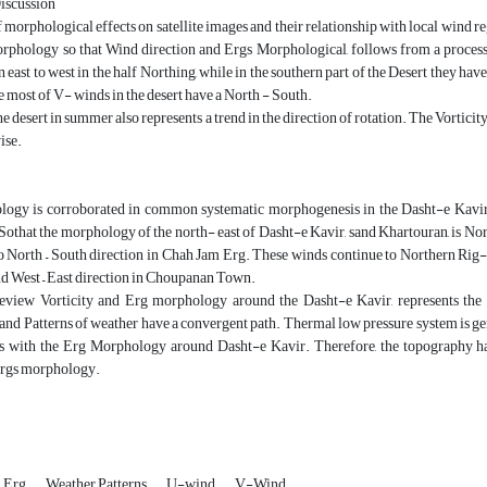
Discussion
f morphological effects on satellite images and their relationship with local wind 
rphology so that Wind direction and Ergs Morphological, follows from a proces
n east to west in the half Northing, while in the southern part of the Desert they ha
e most of V- winds in the desert have a North - South.
he desert in summer also represents a trend in the direction of rotation. The Vorticity
ise.
ogy is corroborated in common systematic morphogenesis in the Dasht-e Kavir
, Sothat the morphology of the north- east of Dasht-e Kavir, sand Khartouran, is N
to North – South direction in Chah Jam Erg. These winds continue to Northern Rig-
d West – East direction in Choupanan Town.
eview Vorticity and Erg morphology around the Dasht-e Kavir, represents the 
d Patterns of weather have a convergent path. Thermal low pressure system is gen
s with the Erg Morphology around Dasht-e Kavir. Therefore, the topography has 
 Ergs morphology.
Erg
Weather Patterns
U-wind
V-Wind