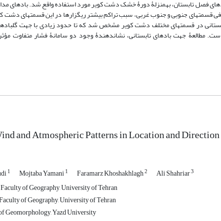
متر)، داده­های مربوط به سطح فشار 925 هکتوپاسکال، برای تعیین نوع وزش بادهای فصل تابستان، به‎منزلۀ دورۀ خشک دشت کویر مورد استفاده وا
ـ غربی و بادهای نصف‎النهاری شمالی ـ جنوبی در سطح دشت کویر به‎همراه توپوگرافی قسمت‎های جنوبی و جنوب غربی، سبب تراکم بیشتر ریگزارها در این 
بادهای مداری و نصف‎النهاری، جهت بادهای تابستانی در قسمت‏های مختلف دشت کویر مشخص شد که تا حدود زیادی با جهت گل
هواشناسی و نوع مورفولوژی عوارض ماسه­ای در تصاویر ماهواره‏ای منطبق است. مطالعۀ جهت بادهای تابستانی، نشان‎دهندۀ وجود 
ind and Atmospheric Patterns in Location and Direction
1
1
2
3
udi
Mojtaba Yamani
Faramarz Khoshakhlagh
Ali Shahriar
, Faculty of Geography, University of Tehran
 Faculty of Geography, University of Tehran
 of Geomorphology, Yazd University