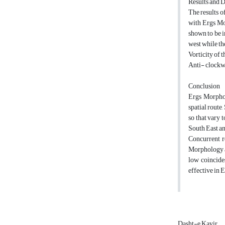
Results and 
The results o
with Ergs Mo
shown to be i
west while th
Vorticity of t
Anti- clockw
Conclusion
Ergs Morphol
spatial route
so that vary 
South East an
Concurrent r
Morphology an
low coincide
effective in
Dasht-e Kavir