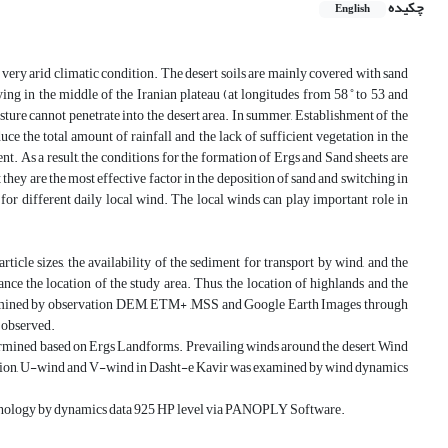
چکیده
English
as very arid climatic condition. The desert soils are mainly covered with sand
ying in the middle of the Iranian plateau (at longitudes from 58 ̊ to 53 and
sture cannot penetrate into the desert area. In summer, Establishment of the
e the total amount of rainfall and the lack of sufficient vegetation in the
t. As a result, the conditions for the formation of Ergs and Sand sheets are
hey are the most effective factor in the deposition of sand and switching in
for different daily local wind. The local winds can play important role in
icle sizes, the availability of the sediment for transport by wind, and the
ance the location of the study area. Thus, the location of highlands and the
examined by observation DEM, ETM+ ,MSS and Google Earth Images through
s observed.
termined based on Ergs Landforms. Prevailing winds around the desert, Wind
ition, U-wind and V-wind in Dasht-e Kavir was examined by wind dynamics
orphology by dynamics data 925 HP level via PANOPLY Software.