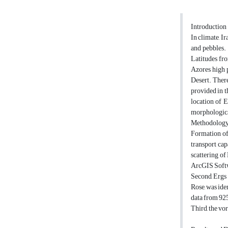
Introduction
In climate, I
and pebbles. 
Latitudes fro
Azores high p
Desert. There
provided in t
location of E
morphologica
Methodolog
Formation of 
transport cap
scattering o
ArcGIS Softwa
Second, Ergs 
Rose, was id
data from 9
Third, the v