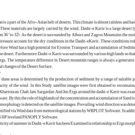
ran is a part of the Afro-Asian belt of deserts. This climate is almost rainless and h
These materials are largely carried by the wind. Dasht-e Kavir is a large desert l
m 36 ̊ to 32́). As the desert is surrounded by Alborz and Zagros Mountains, the moi
ressure account for the dry conditions in the Dasht-eKavir. These conditions reduc
fore, Wind has a high potential for Erosion, Transport and accumulation of Sedimen
he desert. Furthermore, Dasht-e Kavir was surrounded by various high lands so that t
rgs. The temperature difference in Desert mountain ranges is always a generator 
l changes of the Desert Surface.
y
dune areas is determined by the production of sediment by a range of suitable part
acity of the wind. In this Study, satellite images were first obtained to reconnaiss
f Khartouran, Chah Jam, Sargardan And Jen Ergs around the dasht-e Kavir was 
re. By this, the role of highlands of the concentration and accumulation of Sand i
morphology is detected on the satellite images. Prevailing wind direction was de
entified via Wind data from meteorological stations by WRPLOT Software. In add
25 HP leveland PANOPLY Software.
orticity of summer in Dasht-e Kavir has been Examined in relationship to Ergs m