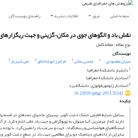
صفحه اصلی
مرور
اطلاعات نشریه
راهنمای نویسندگان
نقش باد و الگوهای جوی در مکان¬گزینی و جهت ریگزارها
نوع مقاله : مقاله کامل
نویسندگان
3
2
1
1
مهران مقصودی
مجتبی یمانی
فرامرز خوش‎اخلاق
علی شهریار
1
دانشیار دانشکدۀ جغرافیا
2
استادیار دانشکدۀ جغرافیا
3
استادیار ژئومورفولوژی، دانشگاه یزد
10.22059/jphgr.2013.35142
چکیده
به‎دلیل شرایط اقلیمی خشک دشت کویر، پهنه­های ماسه­ای عمده­ای در قسمت­ه
دارند که از مهم‎ترین آنها می­توان به توپوگرافی و جهت باد غالب اشاره ک