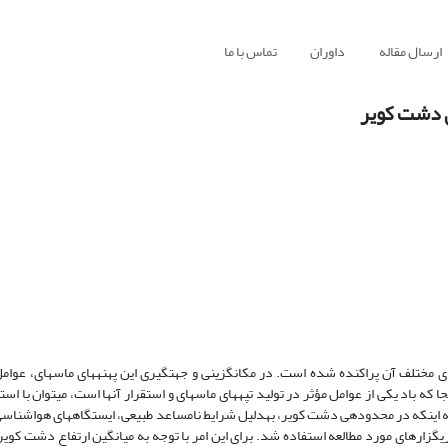
ارسال مقاله
داوران
تماس با ما
ی دشت کویر
ای مختلف آن پراکنده شده است. در مکان­گزینی و جهت­گیری این پهنه­های ماسه­ای، عوا
رد. از آنجا که باد یکی از عوامل مؤثر در تولید تپه­های ماسه­ای و استقرار آنها است، می­توان با است
ایستگاه­های هواشناسی و رسم گل­باد، جهت و سرعت باد را تعیین کرد. با توجه به اینکه در محدوده‎ی دشت کویر، به‎دلیل شرایط نامساعد ط