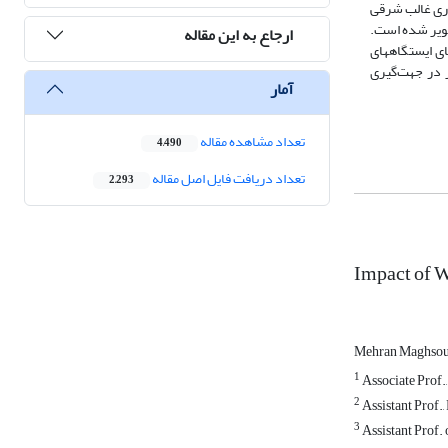
قع شد. بادهای مداری غالب شرقی
قسمت­های دشت کویر شده است.
ارجاع به این مقاله
‏بادهای ایستگاه‏های
دو سامانۀ فشار متفاوت مؤثر در جهت‌گیری
آمار
تعداد مشاهده مقاله
4,490
تعداد دریافت فایل اصل مقاله
2,293
Impact of W
Mehran Maghso
1
Associate Prof.
2
Assistant Prof.,
3
Assistant Prof.