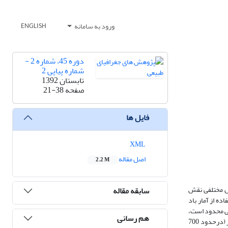
ورود به سامانه
ENGLISH
دوره 45، شماره 2 -
شماره پیاپی 2
تابستان 1392
صفحه
21-38
فایل ها
XML
اصل مقاله
2.2 M
مل مختلفی نقش
سابقه مقاله
فاده از آمار باد
بیعی، ایستگاه­های هواشناسی محدود است،
هم رسانی
بنابراین از داده­های دینامیک جو برای مطالعه‎ی جهت باد در سطح دشت کویر و ریگزارهای مورد مطالعه استفاده شد. برای این امر با توجه به میانگین ارتفاع دشت کویر (درحدود 700