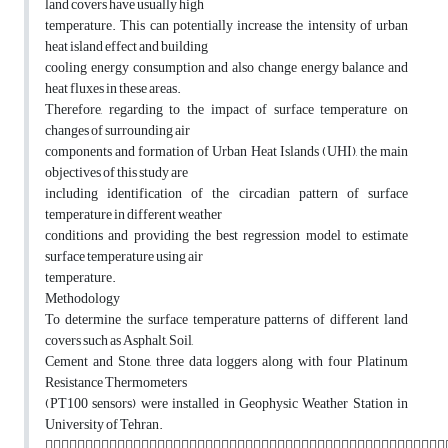
land covers have usually high
temperature. This can potentially increase the intensity of urban
heat island effect and building
cooling energy consumption and also change energy balance and
heat fluxes in these areas.
Therefore, regarding to the impact of surface temperature on
changes of surrounding air
components and formation of Urban Heat Islands (UHI), the main
objectives of this study are
including identification of the circadian pattern of surface
temperature in different weather
conditions and providing the best regression model to estimate
surface temperature using air
temperature.
Methodology
To determine the surface temperature patterns of different land
covers such as Asphalt, Soil,
Cement and Stone, three data loggers along with four Platinum
Resistance Thermometers
(PT100 sensors) were installed in Geophysic Weather Station in
University of Tehran.
􀀯􀀯􀀯􀀯􀀯􀀯􀀯􀀯􀀯􀀯􀀯􀀯􀀯􀀯􀀯􀀯􀀯􀀯􀀯􀀯􀀯􀀯􀀯􀀯􀀯􀀯􀀯􀀯􀀯􀀯􀀯􀀯􀀯􀀯􀀯􀀯􀀯􀀯􀀯􀀯􀀯􀀯􀀯􀀯􀀯􀀯􀀯􀀯􀀯􀀯