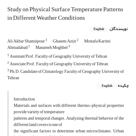
Study on Physical Surface Temperature Patterns
in Different Weather Conditions
نویسندگان
English
1
2
Ali Akbar Shamsipour
Ghasem Azizi
Mostafa Karimi
1
3
Ahmadabad
Masumeh Moghbel
1
Assistant Prof., Faculty of Geography, University of Tehran
2
Associate Prof., Faculty of Geography, University of Tehran
3
Ph.D. Candidate of Climatology, Faculty of Geography, University of
Tehran
چکیده
English
Introduction
Materials and surfaces with different thermo-physical properties
provide variety of temperature
patterns and temporal changes. Analyzing thermal behavior of the
different land covers is one of
the significant factors to determine urban microclimates. Urban