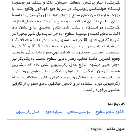
گیری‎شدۀ چهار پوشش آسفالت، سیمان، خاک و سنگ، در محدودۀ
ایستگاه هواشناسی ژئوفیزیک در شرایط جوی گوناگون واکاوی شد. با
توجه به ارتباط بین دمای سطح و دمای هوا، مدل رگرسیونی محاسبۀ
دمای سطوح با دمای هوا انتخاب و دمای برآوردشده با دمای اندازه­
گیری‎شده در ایستگاه، واسنجی شد. نتایج روش­های آماری نشان داد
اختلاف دمای کمینه و بیشینۀ سطوح (به جز آب به‎دلیل تأثیر تبخیر) در
شرایط آفتابی، حدود 30 درجۀ سلسیوس است؛ در حالیکه اختلاف آنها
در شرایط بارانی، ابری و بادی، به‎ترتیب به حدود 6، 10 و 20 درجۀ
سلسیوس می‎رسد. همچنین، در شرایط جوی همراه با بارندگی، علاوه‎بر
وقوع کمترین دامنۀ دمایی، رفتار دمایی سطوح نسبت به یکدیگر نیز
دچار تغییر می‎شود. نتایج مدل رگرسیونی نشان داد که بیشترین
همبستگی بین میانگین دمای هوا و میانگین دمای سطوح وجود دارد.
براساس ضرایب همبستگی و ضریب کارایی ناش ـ ساتکلیف، رابطۀ
رگرسیونی مورد استفاده برای تخمین میانگین دمای سطوح، از کارآیی
مناسبی برخوردار است.
کلیدواژه‌ها
الگوی دمای سطوح
پوشش سطحی
شرایط جوی
مدل رگرسیون
عنوان مقاله
English