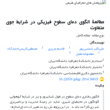
مطالعۀ الگوی دمای سطوح فیزیکی در شرایط جوی
متفاوت
نوع مقاله : مقاله کامل
نویسندگان
2
1
علی اکبر شمسی پور
قاسم عزیزی
مصطفی کریمی احمدآباد
3
1
معصومه مقبل
1
استادیار دانشکدۀ جغرافیا، دانشگاه تهران
2
دانشیار دانشکدۀ جغرافیا، دانشگاه تهران
3
دانشجوی دکتری اقلیم‌شناسی، دانشکدۀ جغرافیا، دانشگاه تهران
10.22059/jphgr.2014.50619
چکیده
الگوی رفتاری دمای سطوح در طول شبانه‎روز و نیز در شرایط آب‎وهوایی
گوناگون در محیط‎های شهری، شاید در زمینۀ مدیریت و برنامه­ریزی
شهری کارآمد باشد. در این پژوهش، روند تغییرات دمای اندازه­