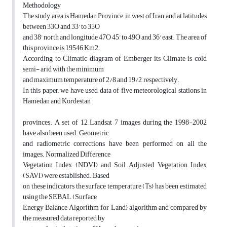
Methodology
The study area is Hamedan Province, in west of Iran and at latitudes
between 33O and 33' to 35O
and 38' north and longitude 47O 45' to 49O and 36' east. The area of
this province is 19546 Km2.
According to Climatic diagram of Emberger its Climate is cold
semi- arid with the minimum
and maximum temperature of 2/8 and 19/2, respectively.
In this paper, we have used data of five meteorological stations in
Hamedan and Kordestan
provinces. A set of 12 Landsat 7 images during the 1998-2002
have also been used. Geometric
and radiometric corrections have been performed on all the
images. Normalized Difference
Vegetation Index (NDVI) and Soil Adjusted Vegetation Index
(SAVI) were established. Based
on these indicators the surface temperature (Ts) has been estimated
using the SEBAL (Surface
Energy Balance Algorithm for Land) algorithm and compared by
the measured data reported by