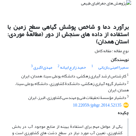
برآورد دما و شاخص پوشش گیاهی سطح زمین با
استفاده از داده های سنجش از دور (مطالعۀ موردی:
استان همدان)
نوع مقاله : مقاله کامل
نویسندگان
3
2
1
سمیرا امینی بازیانی
حمید زارع ابیانه
مهدی اکبری
1
کارشناس ارشد آبیاری زهکشی، دانشگاه بوعلی سینا، همدان، ایران
2
دانشیار گروه آبیاری زهکشی، دانشکدۀ کشاورزی، دانشگاه بوعلی سینا،
همدان، ایران
3
دانشیار مؤسسۀ تحقیقات فنی و مهندسی کشاورزی، البرز، ایران
10.22059/jphgr.2014.52135
چکیده
یکی از عوامل مهم برای استفادۀ بهینه از منابع موجود آب در بخش
کشاورزی، تعیین آب مورد نیاز در سطح دشت­ های کشاورزی است و