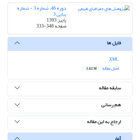
دوره 46، شماره 3 - شماره
پیاپی 3
پاییز 1393
صفحه
333-348
فایل ها
XML
اصل مقاله
1.62 M
سابقه مقاله
هم رسانی
ارجاع به این مقاله
آمار