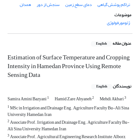
تراکم پوشش گیاهی
دمای سطح زمین
سنجش از دور
همدان
موضوعات
ژئومورفولوژی
عنوان مقاله
English
Estimation of Surface Temperature and Cropping
Intensity in Hamedan Province Using Remote
Sensing Data
نویسندگان
English
1
2
3
Samira Amini Bazyani
Hamid Zare Abyaneh
Mehdi Akbari
1
MSc in Irrigation and Drainage Eng., Agriculture Faculty Bu-Ali Sina
University, Hamedan, Iran
2
Associate Prof., Irrigation and Drainage Eng., Agriculture Faculty Bu-
Ali Sina University, Hamedan, Iran
3
Associate Prof., Agricultural Engineering Research Institute, Alborz,