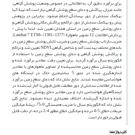
برای برآورد دقیق آن، به اطلاعاتی در خصوص وضعیت پوشش گیاهی،
مانند میزان، پراکنش و دمای سطح پوشش گیاهی نیاز است که تهیۀ آنها
به‎کمک سنجش از دور به‎سادگی انجام می‎شود. بنابراین در پژوهش
پیش رو به‎کمک سنجش از دور، تراکم و پراکنش مکانی پوشش گیاهی و
دمای پوشش سطح زمین در استان همدان تعیین شد. ابتدا با پیش ­
پردازش اطلاعات 12 تصویر ماهوارۀ Landsat 7 ETM+ (1381-1377)،
ضریب بازتاب پوشش سطح زمین و ضریب تابش پوشش سطح زمین در
باند­های مختلف به‎دست آمد و شاخص­ گیاهی NDVI تعیین شد و تراکم
و پراکنش پوشش گیاهی و دمای پوشش سطح زمین با استفاده از
الگوریتم سبال برآورد گردید. برای تعیین دقت، مقادیر برآورد شده و
دمای پوشش سطح زمین محاسبه‎شده از تصاویر ماهواره‎ای با مقادیر
اندازه­گیری شده در عمق 5 سانتی‎متری خاک در ایستگاه­ های
هواشناسی مقایسه شدند. نتایج نشان داد که دمای سطح زمین برآورد
شده از اطلاعات سنجش از دور مطابقت قابل قبولی با آمار ثبت‌شده در
ایستگاه­های هواشناسی دارد و بین مقادیر دمای پوشش سطح برآورد
شده و اندازه­ گیری‎شده، اختلاف معنی­داری دیده نمی‎شود. نتایج کلی
نشان داد که الگوریتم سبال با ضریب همبستگی 75/0، ریشۀ میانگین
مربعات خطای 4/5 درجه و میانگین خطای مطلق 2/4 درجه، از دقت قابل
قبولی برخوردار است.
کلیدواژه‌ها