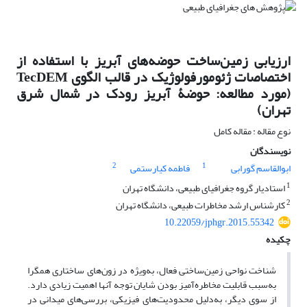
ارزیابی زمین‌ساخت حوضه‌های آبریز با استفاده از
اختصاصات ژئومورفولوژیک در قالب الگوی TecDEM
(مورد مطالعه: حوضۀ آبریز رودک در شمال شرق
تهران)
نوع مقاله : مقاله کامل
نویسندگان
2
1
ابوالقاسم گورابی
فاطمه کیارستمی
1
استادیار گروه جغرافیای طبیعی، دانشگاه تهران
2
کارشناس ارشد مخاطرات طبیعی، دانشگاه تهران
10.22059/jphgr.2015.55342
چکیده
شناخت نواحی زمین‌ساختی فعال، به‌ویژه در زون‌های ساختاری همگرا
به‌سبب قابلیت مخاطره‌آمیز بودن شایان ‌توجه آنها اهمیت زیادی دارد.
از سوی دیگر، به‌دلیل محدودیت‌های فیزیکی، بررسی‌های میدانی در