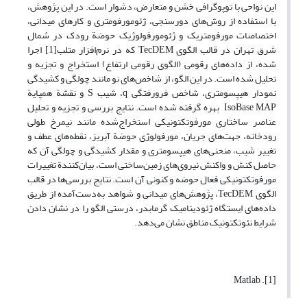
این نواحی با توپوگرافی خشن و متعارض، دشوار است. در این پژوهش،
با استفاده از ‌روش‌های دورسنجی، ژئومورفومتری و کارهای میدانی،
اختصاصات مورفومتریک و ژئومورفولوژیک حوضة رودک در شمال
شرق تهران در قالب الگوی TecDEM که در نرم‌افزار متلب[1] اجرا
شده، از داده‌های رقومی (الگوی رقومی ارتفاع) استخراج و تجزیه و
تحلیل شده است. در این الگو، از شاخص‌های نو مانند چولگی و کشیدگی
نمودار هیپسومتری، شاخص فرورفتگی q، شیب S و نقشة همپایة
IsoBase MAP بهره گرفته شده است. نتایج بررسی و تجزیه و تحلیل
عناصر ساختاری مورفوتکتونیکی استخراج‌شده مانند نیمرخ طولی
رودخانه، جهت‌های جریان، مورفولوژی حوضة آبریز، نقطه‌های عطف و
تغییر شیب، منحنی‌های هیپسومتری و مقدار کشیدگی و چولگی آن که
حاصل کنش و واکنش نیروی‌های زمین‌ساختی است، بیان‌کنندة تغییرات
مورفوتکتونیکی فعال حوضه و کنونی آن است. نتایج بررسی‌ها در قالب
الگوی TecDEM، پژوهش‌های میدانی و شواهد به‌دست‌آمده از طریق
داده‌های ایستگاه ژئودینامیک گرمابدر، درستی الگو را در نشان دادن
شرایط نئوتکتونیک مناطق نشان می‌دهد.
[1]. Matlab