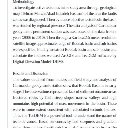
Methodology
To investigate active tectonics in the study area, through geological
map (Tehran, MarzanAbad, Baladeh, Fasham) of the area the faults
zones was diagnosed. Then, evidence of active tectonics in the basin
was studied by regional presence. The data analysis of Garmabdar
geodynamic permanent station was used based on the data from 5
years (2006 to 2010). Then, through a Kartosat2.5 meter resolution
satellite image approximate range of Roodak basin and sub basins
were specified. Finally, to extract Roodak basin and sub-basins and
calculate the indices, we used ArcGIS and TecDEM software by
Digital Elevation Model (DEM).
Results and Discussion
The values obtained from indices and field study and analysis of
Garmabdar geodynamic station show that Roodak Basin is in early
stage. The observations represented lack of sediment on some areas,
fractured rocks by fault, steep slopes, narrow valleys and high
mountains, high potential of mass movement in the basin. These
were to some extent consistent with calculated tectonic indices.
Thus, the TecDEM is a powerful tool to understand the nature of
tectonic zones. Based on concavity and steepness and gradient
slope river indices, fourth sub basin of Garmabdar basin has the