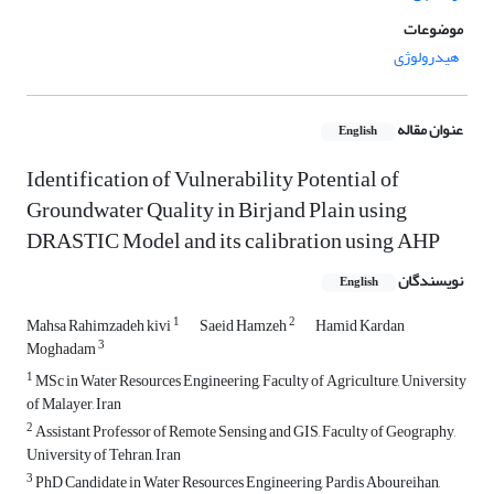
موضوعات
هیدرولوژی
عنوان مقاله
English
Identification of Vulnerability Potential of
Groundwater Quality in Birjand Plain using
DRASTIC Model and its calibration using AHP
نویسندگان
English
1
2
Mahsa Rahimzadeh kivi
Saeid Hamzeh
Hamid Kardan
3
Moghadam
1
MSc in Water Resources Engineering, Faculty of Agriculture, University
of Malayer, Iran
2
Assistant Professor of Remote Sensing and GIS, Faculty of Geography,
University of Tehran, Iran
3
PhD Candidate in Water Resources Engineering, Pardis Aboureihan,