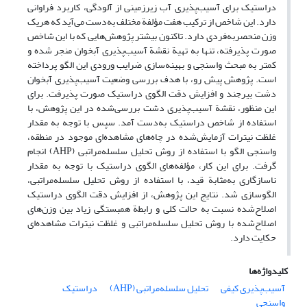
دراستیک برای آسیب‌پذیری آب زیرزمینی از آلودگی، کاربرد فراوانی
دارد. این شاخص از ترکیب هفت مؤلفة مختلف به‌دست می‌آید که هریک
وزن منحصر‌به‌فردی دارد. تاکنون بیشتر پژوهش‌هایی که با این شاخص
صورت پذیرفته، تنها به تهیة نقشة آسیب‌پذیری آبخوان منجر شده و
کمتر به مبحث واسنجی و بهینه‌سازی ضرایب ورودی این الگو پرداخته
است. پژوهش پیش رو، با هدف بررسی وضعیت آسیب‌پذیری آبخوان
دشت بیرجند و افزایش دقت الگوی دراستیک صورت پذیرفت. برای
این منظور، نقشة آسیب‌پذیری دشت بررسی‌شده در این پژوهش، با
استفاده از شاخص دراستیک به‌دست آمد. سپس با توجه به مقدار
غلظت نیترات آزمایش‌شده در چاه‌های مشاهده‌ای موجود در منطقه،
واسنجی الگو با استفاده از روش تحلیل سلسله‌مراتبی (AHP) انجام
گرفت. برای این کار، مؤلفه‌های الگوی دراستیک با توجه به مقدار
ناسازگاری به‌مثابة قید، با استفاده از روش تحلیل سلسله‌مراتبی،
الگوسازی شد. نتایج این پژوهش، از افزایش دقت الگوی دراستیک
اصلاح‌شده نسبت به حالت کلی و رابطة همبستگی زیاد بین وزن‌های
اصلاح‌شده با روش تحلیل سلسله‌مراتبی و غلظت نیترات مشاهده‌ای
حکایت دارد.
کلیدواژه‌ها
آسیب‌پذیری کیفی
تحلیل سلسله‌مراتبی (AHP)
دراستیک
واسنجی