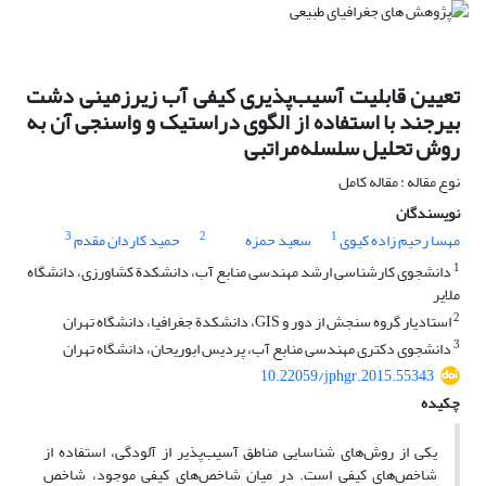
تعیین قابلیت آسیب‌پذیری کیفی آب زیرزمینی دشت
بیرجند با استفاده از الگوی دراستیک و واسنجی آن به
روش تحلیل سلسله‌مراتبی
نوع مقاله : مقاله کامل
نویسندگان
3
2
1
مهسا رحیم زاده کیوی
سعید حمزه
حمید کاردان مقدم
1
دانشجوی کارشناسی ارشد مهندسی منابع آب، دانشکدة کشاورزی، دانشگاه
ملایر
2
استادیار گروه سنجش از دور و GIS، دانشکدة جغرافیا، دانشگاه تهران
3
دانشجوی دکتری مهندسی منابع آب، پردیس ابوریحان، دانشگاه تهران
10.22059/jphgr.2015.55343
چکیده
یکی از روش‌های شناسایی مناطق آسیب‌پذیر از آلودگی، استفاده از
شاخص‌های کیفی است. در میان شاخص‌های کیفی موجود، شاخص