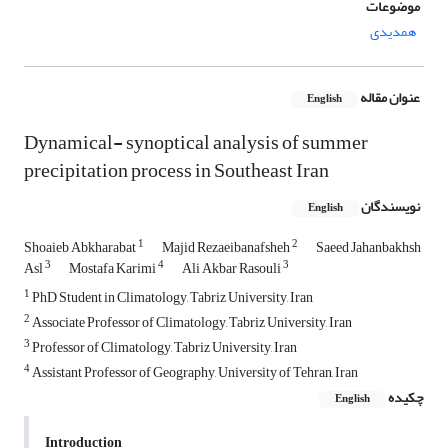
موضوعات
همدیدی
عنوان مقاله
English
Dynamical- synoptical analysis of summer
precipitation process in Southeast Iran
نویسندگان
English
1
2
Shoaieb Abkharabat
Majid Rezaeibanafsheh
Saeed Jahanbakhsh
3
4
3
Asl
Mostafa Karimi
Ali Akbar Rasouli
1
PhD Student in Climatology, Tabriz University, Iran
2
Associate Professor of Climatology, Tabriz University, Iran
3
Professor of Climatology, Tabriz University, Iran
4
Assistant Professor of Geography, University of Tehran, Iran
چکیده
English
Introduction