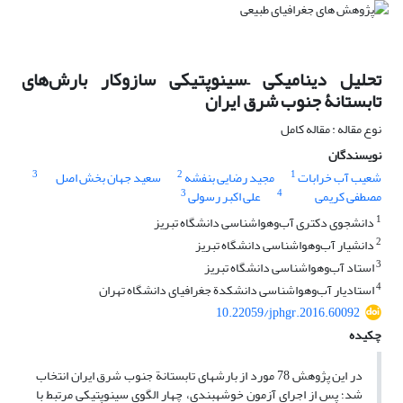
تحلیل دینامیکی –سینوپتیکی سازوکار بارش‌های
تابستانۀ جنوب شرق ایران
نوع مقاله : مقاله کامل
نویسندگان
3
2
1
شعیب آب خرابات
مجید رضایی بنفشه
سعید جهان بخش اصل
3
4
مصطفی کریمی
علی اکبر رسولی
1
دانشجوی دکتری آب‌وهواشناسی دانشگاه تبریز
2
دانشیار آب‌وهواشناسی دانشگاه تبریز
3
استاد آب‌وهواشناسی دانشگاه تبریز
4
استادیار آب‌وهواشناسی دانشکدة جغرافیای دانشگاه تهران
10.22059/jphgr.2016.60092
چکیده
در این پژوهش 78 مورد از بارش‏های تابستانة جنوب ‏شرق ایران انتخاب
شد؛ پس از اجرای آزمون خوشه‏بندی، چهار الگوی سینوپتیکیِ مرتبط با