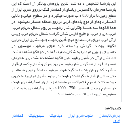
این بارش‏ها تشخیص داده شد. نتایج پژوهش بیانگر آن است که این
بارش‏ها هم‌زمان با گسترش زبانه‏ای از کم‏فشار گنگ بر روی شرق ایران از
سطح زمین تا تراز 850 ه.پ صورت می‏گیرد و در سطوح میانی و بالایی
آتمسفر ناوه‏ای از موج بادهای غربی بر روی منطقه مستقر نمی‏شود. در
همة الگوها سه هستة واگرایی شار رطوبت بر روی شمال دریای عرب،
غرب دریای عرب، و خلیج‏ فارس شکل گرفت: شمال دریای عرب و پس
از آن غرب دریای عرب منابعِ مهمِ تأمین رطوبت جنوب ‏شرق ایران در این
الگوها بودند. گردش پادساعت‌گرد هوای مرطوب مونسون در
دامنه‏های جنوبی هیمالیا به شکلی ضعیف فقط در دو الگو مشاهده شد،
اما نقشی از آن در تأمین رطوبتِ این الگوها مشاهده نشد، زیرا هم‌زمان
هسته‏ای قوی از همگرایی شار رطوبت بر روی مرکز و شمال پاکستان قرار
می‏گیرد که جریان پادساعت‌گرد هوای مرطوب دامنة جنوبی هیمالیا و
حتی بخشی از شار همگراشدة رطوبت در جنوب ‏شرق ایران را به درون
خود می‏کشد. نیمرخ قائم آتمسفر منطقه نیز حاکی از همگراشدن رطوبت
در سطوح زیرین آتمسفر (750 ـ 1000 ه.پ) و واگراشدن رطوبت در
سطوح میانی و بالایی آتمسفر منطقه است.
کلیدواژه‌ها
بارش تابستان
جنوب ‏شرق ایران
دینامیک
سینوپتیک
کم‏فشار
گنگ