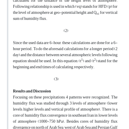
calculated for the distance of the height level of atmosphere.
Following relationship is used in which (vq) stands for HFD, (p) for
the level of atmosphere at geo-potential height, and Q
for vertical
vi
sum of humidity flux.
(2)
Since the used data are 6-hour, these calculations are done for a 6-
hour period. To do the aforesaid calculations for a longer period (2
day) and the distance between several atmospheric levels following
1
2
equation should be used. In this equation, (t
) and (t
) stand for the
beginning and end times of calculating, respectively.
(3)
Results and Discussion
Focusing on these precipitations, 4 patterns were recognized. The
humidity flux was studied through 3 levels of atmosphere (lower
levels, higher levels and vertical profile of atmosphere). There is a
core of humidity flux convergence in southeast Iran in lower levels
of atmosphere (1000-750 hPa). Besides, cores of humidity flux
divergence on north of Arab Sea, west of Arab Sea and Persian Gulf