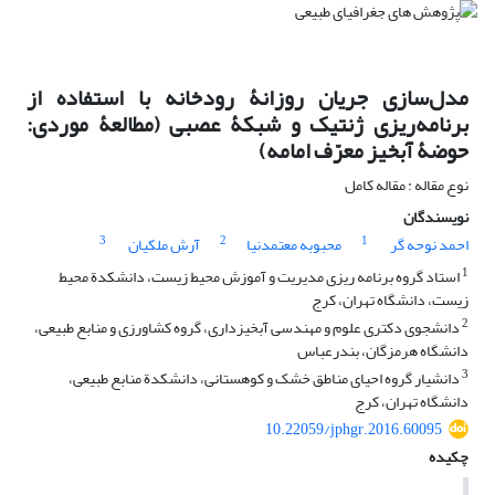
مدل‌سازی جریان روزانۀ رودخانه با استفاده از
برنامه‌ریزی ژنتیک و شبکۀ عصبی (مطالعۀ موردی:
حوضۀ آبخیز معرّف امامه)
نوع مقاله : مقاله کامل
نویسندگان
3
2
1
احمد نوحه گر
محبوبه معتمدنیا
آرش ملکیان
1
استاد گروه برنامه‏ ریزی مدیریت و آموزش محیط زیست، دانشکدة محیط
زیست، دانشگاه تهران، کرج
2
دانشجوی دکتری علوم و مهندسی آبخیزداری، گروه کشاورزی و منابع طبیعی،
دانشگاه هرمزگان، بندرعباس
3
دانشیار گروه احیای مناطق خشک و کوهستانی، دانشکدة منابع طبیعی،
دانشگاه تهران، کرج
10.22059/jphgr.2016.60095
چکیده