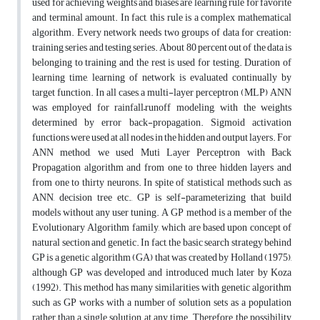
used for achieving weights and biases are learning rule for favorite
and terminal amount. In fact, this rule is a complex mathematical
algorithm. Every network needs two groups of data for creation:
training series and testing series. About 80 percent out of the data is
belonging to training and the rest is used for testing. Duration of
learning time, learning of network is evaluated continually by
target function. In all cases, a multi-layer perceptron (MLP) ANN
was employed for rainfall–runoff modeling, with the weights
determined by error back-propagation. Sigmoid activation
functions were used at all nodes in the hidden and output layers. For
ANN method, we used Muti Layer Perceptron with Back
Propagation algorithm and from one to three hidden layers and
from one to thirty neurons. In spite of statistical methods such as
ANN, decision tree etc., GP is self-parameterizing that build
models without any user tuning. A GP method is a member of the
Evolutionary Algorithm family, which are based upon concept of
natural section and genetic. In fact, the basic search strategy behind
GP is a genetic algorithm (GA) that was created by Holland (1975),
although GP was developed and introduced much later by Koza
(1992). This method has many similarities with genetic algorithm
such as GP works with a number of solution sets as a population
rather than a single solution at any time. Therefore, the possibility