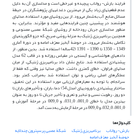
فرایند بارش- رواناب پیچیده و غیرخطی است و مدل
سازی آن به دلیل
عدم قطعیت
های زیاد یکی از مهم
ترین دغدغه
های پژوهشگران در حیطة
مسائل منابع آب به‌شمار می‌رود. از بین روش
های مورد استفاده، مدل
های
هوشمند در پیش
بینی چنین فرایندهایی مفید و مؤثرند. بنابراین، به
منظور مدل
سازی جریان رودخانه از روش
های شبکة عصبی مصنوعی و
همچنین برنامه
ریزی ژنتیک به منزلة روشی صریح‌ـ که جزو الگوریتم
های
تکاملی به‌شمار می‌رود‌ـ در حوضة آبخیز معرّف امامه و در دورة آماری
1349 - 1350 تا 1390 - 1391 (42‌ساله) استفاده شد. بدین منظور، از
داده
های هواشناسی و آب
سنجی در مقیاس روزانه و در قالب 62 مدل
پیشنهادی استفاده شد. نتایج نشان داد برنامه
ریزی ژنتیکی، از میان
مدل
های فراوان، خطای کمتری داشت. خطای مدل
ها نیز وقتی که فقط از
عملگرهای اصلی ریاضی و توان استفاده شد به‌مراتب کمتر بود.
سرانجام، با توجه به معیارهای ارزیابی مورد استفاده در این تحقیق،
ساختار پیشنهادی با ورودی
های (مدل 54) دما، باران، و تأخیرهای باران تا
دو روز، رطوبت
نسبی و تبخیر و تعرق و تأخیر جریان تا دو روز به عنوان
بهترین مدل با خطای 001
0، 031
0، و 009
0 در مرحلة آموزش و
/
/
/
0، 032
001
0، و 009
0 در مرحلة آزمایش به‌دست آمد.
/
/
/
کلیدواژه‌ها
بارش- رواناب
برنامه‏ریزی ژنتیک
شبکة عصبی پرسپترون چندلایه
حوضة آبخیز معرّف امامه