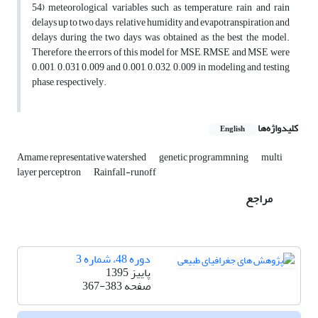
54) meteorological variables such as temperature, rain and rain
delays up to two days, relative humidity and evapotranspiration and
delays during the two days was obtained as the best the model.
Therefore, the errors of this model for MSE, RMSE and MSE were
0.001, 0.031 0.009 and 0.001, 0.032, 0.009 in modeling and testing
phase, respectively.
کلیدواژه‌ها
English
Amame representative watershed
genetic programmning
multi
layer perceptron
Rainfall-runoff
مراجع
دوره 48، شماره 3
پاییز 1395
صفحه
367-383