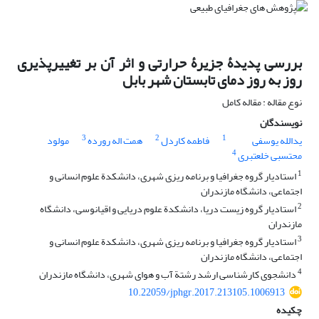
بررسی پدیدۀ جزیرۀ حرارتی و اثر آن بر تغییرپذیری
روز به روز دمای تابستان شهر بابل
نوع مقاله : مقاله کامل
نویسندگان
3
2
1
یدالله یوسفی
فاطمه کاردل
همت اله رورده
مولود
4
محتسبی خلعتبری
1
استادیار گروه جغرافیا و برنامه‏ ریزی شهری، دانشکدة علوم انسانی و
اجتماعی، دانشگاه مازندران
2
استادیار گروه زیست دریا، دانشکدة علوم دریایی و اقیانوسی، دانشگاه
مازندران
3
استادیار گروه جغرافیا و برنامه ‏ریزی شهری، دانشکدة علوم انسانی و
اجتماعی، دانشگاه مازندران
4
دانشجوی کارشناسی ارشد رشتة آب و هوای شهری، دانشگاه مازندران
10.22059/jphgr.2017.213105.1006913
چکیده