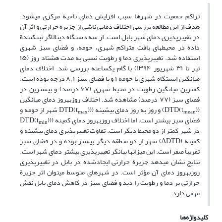
تراکم جمعیت در شهرها سبب افزایش دمای ناحیة مرکزی می‏شود.
هدف از این مطالعه بررسی اختلاف دمایی ناشی از جزیرة حرارتی و اثر آن
در تغییرپذیری دمای شهر بابل است. از سه دستگاه دیتالاگر ثبت‏کنندة
داده در محیط‏های بافت متراکم شهری، حومه، و فضای سبز شهری
استفاده شد. تغییرپذیری دما و رطوبت نسبی به مدت هشتاد روز (۱۵
تیر تا ۳۱ شهریور ۱۳۹۴) با گام یک‏ساعته بررسی شد. اختلاف دمای
میانگین ایستگاه شهری با حومه ۱ و با فضای سبز ۸
۱ درجه بوده است.
/
کمترین میانگین رطوبت در محیط شهری (۶۷ درصد) و بیشترین در
فضای سبز (۷۷ درصد) مشاهده شد. اختلاف روزبه‏روز دمای میانگین
(DTD(t
)) و روز به روز دمای بیشینه ((DTD(t
) شهر از حومه و
max
mean
فضای سبز بیشتر است، اما اختلاف روزبه‏روز دمای کمینه ((DTD(t
)
min
در شهر کمتر از دو محیط دیگر است. تفاوت تغییرپذیری دمای بیشینه و
کمینه (DTD∆) شهر از دو منطقة دیگر بیشتر بوده و در فضای سبز
تقریباً صفر است. این میزان‏ها بیانگر تغییرپذیری بیشتر دمای شهر است.
نتایج نشان می‏دهد جزیرة حرارتی ایجادشده در بابل در تغییرپذیری
روزبه‏روز دمای آن مؤثر است. در شهرهای متوسط می‏توان اثر جزیرة
حرارتی بر دما و رطوبت را دید و فضای سبز در کاهش دمای بابل نقش
مهمی دارد.
کلیدواژه‌ها