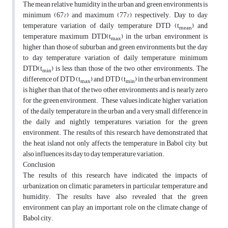
The mean relative humidity in the urban and green environments is
minimum (67%) and maximum (77%), respectively. Day to day
temperature variation of daily temperature DTD (t
) and
mean
temperature maximum DTD(t
) in the urban environment is
max
higher than those of suburban and green environments, but the day
to day temperature variation of daily temperature minimum
DTD(t
) is less than those of the two other environments. The
min
difference of DTD (t
) and DTD (t
) in the urban environment
max
min
is higher than that of the two other environments and is nearly zero
for the green environment. These values indicate higher variation
of the daily temperature in the urban and a very small difference in
the daily and nightly temperatures variation for the green
environment. The results of this research have demonstrated that
the heat island not only affects the temperature in Babol city, but
also influences its day to day temperature variation.
Conclusion
The results of this research have indicated the impacts of
urbanization on climatic parameters in particular temperature and
humidity. The results have also revealed that the green
environment can play an important role on the climate change of
Babol city.