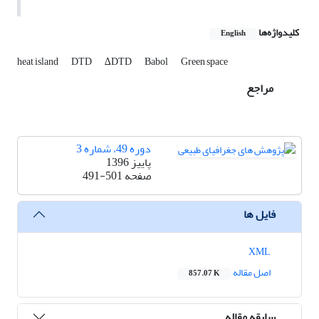
کلیدواژه‌ها
English
heat island
DTD
∆DTD
Babol
Green space
مراجع
دوره 49، شماره 3
پاییز 1396
صفحه
491-501
فایل ها
XML
اصل مقاله
857.07 K
سابقه مقاله