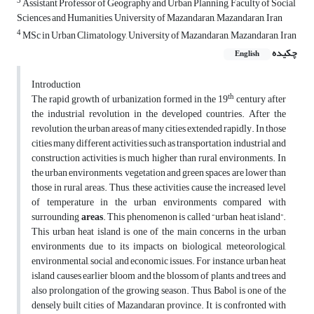
3
Assistant Professor of Geography and Urban Planning, Faculty of Social
Sciences and Humanities, University of Mazandaran, Mazandaran, Iran
4
MSc in Urban Climatology, University of Mazandaran, Mazandaran, Iran
چکیده
English
Introduction
th
The rapid growth of urbanization formed in the 19
century after
the industrial revolution in the developed countries. After the
revolution, the urban areas of many cities extended rapidly. In those
cities many different activities such as transportation, industrial and
construction activities is much higher than rural environments. In
the urban environments, vegetation and green spaces are lower than
those in rural areas. Thus, these activities cause the increased level
of temperature in the urban environments compared with
surrounding
areas
. This phenomenon is called “urban heat island”.
This urban heat island is one of the main concerns in the urban
environments due to its impacts on biological, meteorological,
environmental, social and economic issues. For instance, urban heat
island causes earlier bloom and the blossom of plants and trees and
also prolongation of the growing season. Thus, Babol is one of the
densely built cities of Mazandaran province. It is confronted with