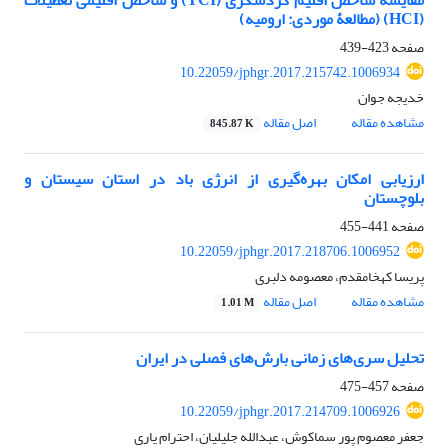
مقایسۀ شاخص اقلیم گردشگری (TCI) و شاخص اقلیمی تعطیلات
(HCI) (مطالعۀ موردی: ارومیه)
صفحه
423-439
10.22059/jphgr.2017.215742.1006934
خدیجه جوان
مشاهده مقاله
اصل مقاله
845.87 K
ارزیابی امکان بهره‌گیری از انرژی باد در استان سیستان و
بلوچستان
صفحه
441-455
10.22059/jphgr.2017.218706.1006952
پریسا کهخامقدم، معصومه دلبری
مشاهده مقاله
اصل مقاله
1.01 M
تحلیل سری‌های زمانی بارش‌های فصلی در ایران
صفحه
457-475
10.22059/jphgr.2017.214709.1006926
جعفر معصوم پور سماکوش، عبدالله جلیلیان، احترام یاری