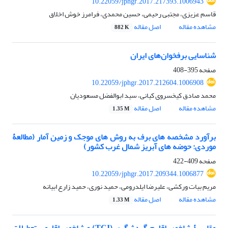
10.22059/jphgr.2017.217393.1006943
قاسم عزیزی، مجتبی رحیمی، حسین محمدی، فرامرز خوش اخلاق
مشاهده مقاله
اصل مقاله
882 K
شناسایی برفخوان‌های ایران
صفحه
395-408
10.22059/jphgr.2017.212604.1006908
محمد صادق کیخسروی کیانی، سید ابوالفضل مسعودیان
مشاهده مقاله
اصل مقاله
1.35 M
برآورد مشخصه‏ های برف به روش ‏های موجک و زمین ‏آمار (مطالعۀ
موردی: حوضه ‏های آبریز شمال غرب کشور)
صفحه
409-422
10.22059/jphgr.2017.209344.1006877
مریم بیات ورکشی، علیرضا ایلدرومی، حمید نوری، حمید زارع ابیانه
مشاهده مقاله
اصل مقاله
1.33 M