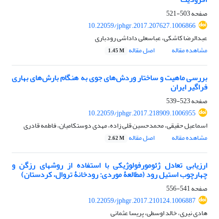
صفحه
503-521
10.22059/jphgr.2017.207627.1006866
عبدالرضا کاشکی، عباسعلی داداشی رودباری
مشاهده مقاله
اصل مقاله
1.45 M
بررسی ماهیت و ساختار وردش‌های جوی به هنگام بارش‌های بهاری
فراگیر ایران
صفحه
523-539
10.22059/jphgr.2017.218909.1006955
اسماعیل حقیقی، محمدحسین قلی زاده، مهدی دوستکامیان، فاطمه قادری
مشاهده مقاله
اصل مقاله
2.62 M
ارزیابی تعادل ژئومورفولوژیکی با استفاده از روش‏های رزگن و
چهارچوب استیل رود (مطالعۀ موردی: رودخانۀ تروال، کردستان)
صفحه
541-556
10.22059/jphgr.2017.210124.1006887
هادی نیری، خالد اوسطی، پریسا عثمانی