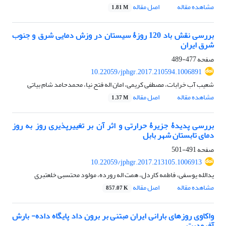
مشاهده مقاله
اصل مقاله
1.81 M
بررسی نقش باد 120 روزۀ سیستان در وزش دمایی شرق و جنوب
‏شرق ایران
صفحه
477-489
10.22059/jphgr.2017.210594.1006891
شعیب آب خرابات، مصطفی کریمی، امان اله فتح نیا، محمدحامد شام بیاتی
مشاهده مقاله
اصل مقاله
1.37 M
بررسی پدیدۀ جزیرۀ حرارتی و اثر آن بر تغییرپذیری روز به روز
دمای تابستان شهر بابل
صفحه
491-501
10.22059/jphgr.2017.213105.1006913
یدالله یوسفی، فاطمه کاردل، همت اله رورده، مولود محتسبی خلعتبری
مشاهده مقاله
اصل مقاله
857.07 K
واکاوی روزهای بارانی ایران مبتنی بر برون‏ داد پایگاه داده‏- بارش
آفرودیت