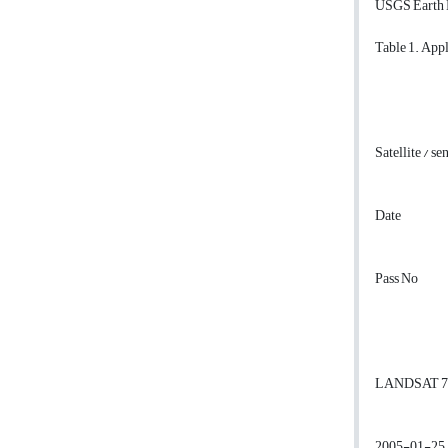
USGS Earth E
Table 1. App
Satellite / se
Date
Pass No
LANDSAT 7
2005-01-25