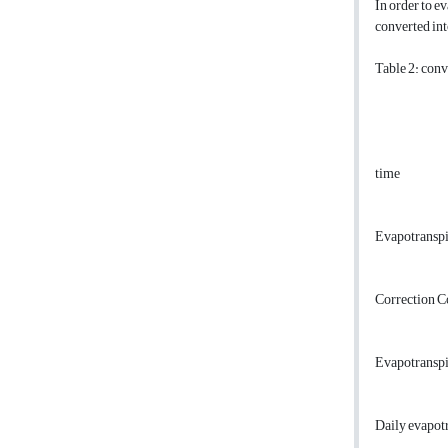
In order to e
converted int
Table 2: conv
time
Evapotranspir
Correction C
Evapotranspir
Daily evapot