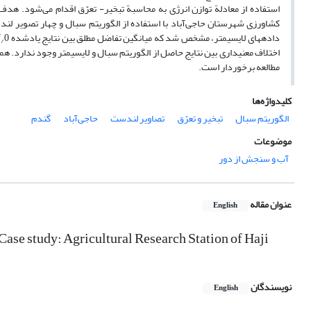
استفاده از معادلة توازن انرژی به محاسبة تبخیر- تعرّق اقدام می‌شود. هدف ا
کشاورزی شهرستان حاجی‌آباد با استفاده از الگوریتم سبال و چهار تصویر لندس
داده‏های لایسیمتر، مشخص شد که میانگین تفاضل مطلق بین نتایج یادشده 7
0 میلی‌متر در روز و ضریب همبستگی برابر 83
/
اختلاف معنی‏داری بین نتایج حاصل از الگوریتم سبال و لایسیمتر وجود ندارد. هم
مطالعه برخوردار است.
کلیدواژه‌ها
الگوریتم سبال
تبخیر و تعرّق
تصاویر لندست
حاجی‌آباد
گندم
موضوعات
آب و سنجش از دور
عنوان مقاله
English
ase study: Agricultural Research Station of Haji
نویسندگان
English