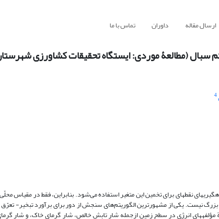
ارسال مقاله
داوران
تماس با ما
وریتم سبال (مطالعۀ موردی: ایستگاه تحقیقات کشاورزی شهرستان
4
ه‏گیری‏های نقطه‏ای برای تخمین این متغیر استفاده می‌شود. بنابراین، فقط در مقیاس محل
خیر-‏ تعرّق (ET) قابل تعمیم به حوضه‌های بزرگ نیست. یکی از مشهورترین الگوریتم‌های سنجش از دور برای برآورد تبخیر- ‏ت
ة مؤلفه‏های انرژی در سطح زمین ازجمله شار تابش خالص، شار گرمای خاک، و شار گرم