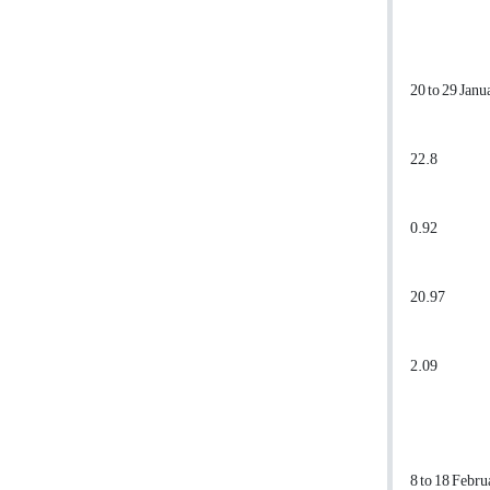
20 to 29 Jan
22.8
0.92
20.97
2.09
8 to 18 Febr