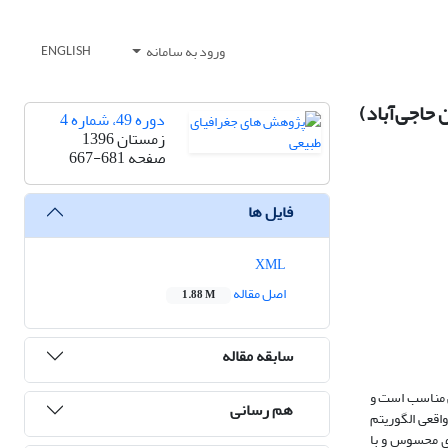
ورود به سامانه
ENGLISH
 حاجی‌آباد)
دوره 49، شماره 4
زمستان 1396
صفحه
667-681
فایل ها
XML
اصل مقاله
1.88 M
سابقه مقاله
ّی مناسب است و
هم رسانی
عرّق واقعی الگوریتم
ای محسوس و با