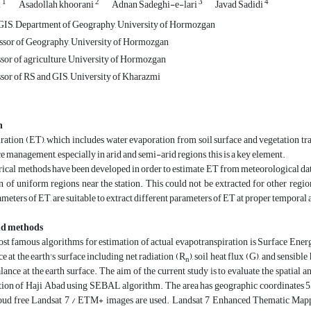
1
2
3
4
i
Asadollah khoorani
Adnan Sadeghi-e-lari
Javad Sadidi
GIS, Department of Geography, University of Hormozgan
ssor of Geography, University of Hormozgan
ssor of agriculture, University of Hormozgan
ssor of RS and GIS, University of Kharazmi
n
ation (ET), which includes water evaporation from soil surface and vegetation tra
e management, especially in arid and semi-arid regions, this is a key element.
rical methods have been developed in order to estimate ET from meteorological data
n of uniform regions near the station. This could not be extracted for other reg
ameters of ET, are suitable to extract different parameters of ET at proper temporal a
nd methods
st famous algorithms for estimation of actual evapotranspiration is Surface Ener
e at the earth's surface including net radiation (R
), soil heat flux (G), and sensib
n
lance at the earth surface. The aim of the current study is to evaluate the spatial 
ion of Haji Abad using SEBAL algorithm. The area has geographic coordinates 55° 5
loud free Landsat 7 / ETM+ images are used. Landsat 7 Enhanced Thematic Mapp