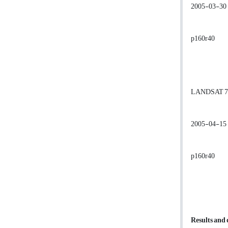
2005-03-30
p160r40
LANDSAT 7
2005-04-15
p160r40
Results and 