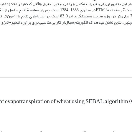
ز این تحقیق ارزیابی تغییرات مکانی و زمانی تبخیر-‏ تعرّق واقعی گندم در محدودة ای
+
ت 7‏
‏سنجنده
‏ ETMدر سال‏های 1383-1384 است. پس از مقایسة نتایج حاصل
/
0 است. بررسی آماری نتایج با آزمون تی 
/
چنین، نتایج نشان می‏دهد که الگوریتم سبال از کارایی مناسبی برای برآورد تبخیر- تعرّق
of evapotranspiration of wheat using SEBAL algorithm (C