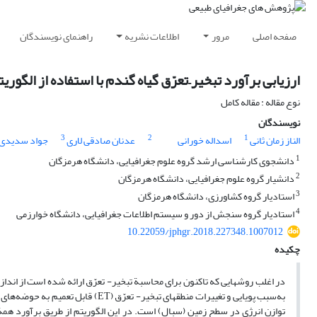
صفحه اصلی
مرور
اطلاعات نشریه
راهنمای نویسندگان
ارزیابی برآورد تبخیر–‌تعرّق گیاه گندم با استفاده از الگ
نوع مقاله : مقاله کامل
نویسندگان
3
2
1
الناز زمان ثانی
اسداله خورانی
عدنان صادقی لاری
جواد سدیدی
1
دانشجوی کارشناسی ارشد گروه علوم جغرافیایی، دانشگاه هرمزگان
2
دانشیار گروه علوم جغرافیایی، دانشگاه هرمزگان
3
استادیار گروه کشاورزی، دانشگاه هرمزگان
4
استادیار گروه سنجش از دور و سیستم اطلاعات جغرافیایی، دانشگاه خوارزمی
10.22059/jphgr.2018.227348.1007012
چکیده
در اغلب روش‏هایی که تاکنون برای محاسبة تبخیر- تعرّق ارائه شده ‏است از انداز
به‌سبب پویایی و تغییرات منطقه‏ای تب
توازن انرژی در سطح زمین (سبال) است. در این الگوریتم از طریق برآورد هم