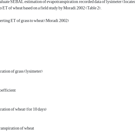
valuate SEBAL estimation of evapotranspiration, recorded data of lysimeter (located 
o ET of wheat based on a field study by Moradi, 2002 (Table 2).
erting ET of grass to wheat (Moradi, 2002)
ation of grass (lysimeter)
oefficient
ation of wheat (for 10 days)
ranspiration of wheat