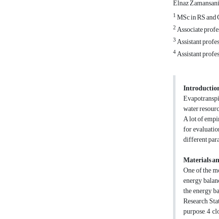
Elnaz Zamansan
1
MSc in RS and 
2
Associate profe
3
Assistant profe
4
Assistant profe
Introductio
Evapotranspir
water resourc
A lot of empi
for evaluatio
different par
Materials a
One of the mo
energy balanc
the energy ba
Research Stat
purpose, 4 c