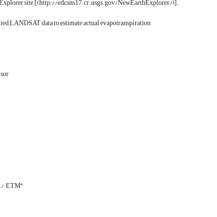
xplorer site [(http://edcsns17.cr.usgs.gov/NewEarthExplorer/)].
lied LANDSAT data to estimate actual evapotranspiration
nsor
+
 / ETM