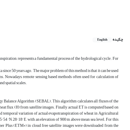
چکیده
English
nspiration, represents a fundamental process of the hydrological cycle. For
 since 50 years ago. The major problem of this method is that it can be used
ions. Nowadays, remote sensing based methods often used for calculation of
nd spatial scales.
gy Balance Algorithm (SEBAL). This algorithm calculates all fluxes of the
le heat flux (H) from satellite images. Finally, actual ET is computed based on
and temporal variation of actual evapotranspiration of wheat in Agricultural
4 'N, 28° 18' E, with an elevation of 900 m above mean sea level. For this
er Plus (ETM+) in cloud free satellite images were downloaded from the