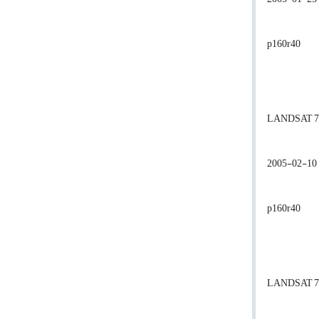
p160r40
LANDSAT 7
2005-02-10
p160r40
LANDSAT 7