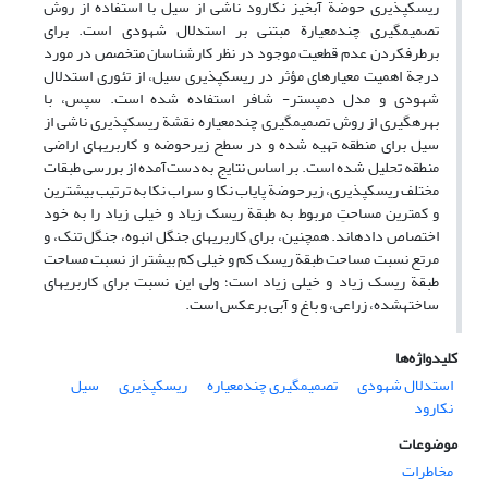
ریسک‏پذیری حوضة آبخیز نکارود ناشی از سیل با استفاده از روش
تصمیم‏گیری چندمعیارة مبتنی بر استدلال شهودی است. برای
برطرف‏کردن عدم قطعیت موجود در نظر کارشناسان متخصص در مورد
درجة اهمیت معیارهای مؤثر در ریسک‏پذیری سیل، از تئوری استدلال
شهودی و مدل دمپستر- شافر استفاده شده است. سپس، با
بهره‏گیری از روش‏ تصمیم‏گیری چندمعیاره نقشة ریسک‏پذیری ناشی از
سیل برای منطقه تهیه شده و در سطح زیرحوضه و کاربری‏های اراضی
منطقه تحلیل شده است. بر اساس نتایج به‌دست‌آمده از بررسی طبقات
مختلف ریسک‏پذیری، زیرحوضة پایاب نکا و سراب نکا به ترتیب بیشترین
و کمترین مساحتِ مربوط به طبقة ریسک زیاد و خیلی زیاد را به خود
اختصاص داده‏اند. همچنین، برای کاربری‏های جنگل انبوه، جنگل تنک، و
مرتع نسبت مساحت طبقة ریسک کم و خیلی کم بیشتر از نسبت مساحت
طبقة ریسک زیاد و خیلی زیاد است؛ ولی این نسبت برای کاربری‏های
ساخته‏شده، زراعی، و باغ و آبی برعکس است.
کلیدواژه‌ها
استدلال شهودی
تصمیم‏گیری چندمعیاره
ریسک‏پذیری
سیل
نکارود
موضوعات
مخاطرات