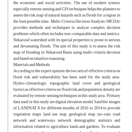
the economic and social activities. The use of modern science,
especially remote sensing and GIS techniques helps the planners to
assess the risk map of natural hazards such as floods for a region in
the least possible time. Multi-Criteria Decision Analysis (MCDA)
provides methods and techniques to analyze complex decision
problems which often includes non-comparable data and metrics.
Nekarood watershed with its special properties is prone to serious
and devastating floods. The aim of this study is to assess the risk
map of flooding in Nekarood Basin using multi-criteria decision
and based on intuitive reasoning.
Materials and Methods
According to the expert opinion, the two sets of effective criteria on
flood risk and vulnerability has been used for the study area.
Hydro-climatologic, topographic, land cover and geological
factors as effective criteria on flood risk and population density are
evaluated by remote sensing techniques in this study area. Primary
data used in this study are digital elevation model, Satellite images
of LANDSAT 8 for different months of 2016 to 2014 to provide
vegetation maps, land use map, geological map, iso-rain, road
network and waterways network, demographic statistics and
information related to agriculture lands and gardens. To evaluate