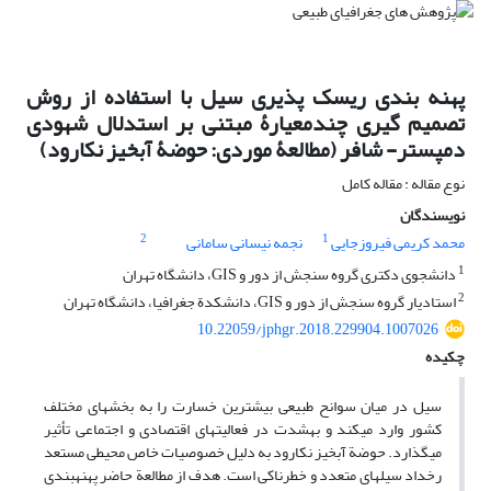
پهنه ‏بندی ریسک ‏پذیری سیل با استفاده از روش
تصمیم ‏گیری چندمعیارۀ مبتنی بر استدلال شهودی
دمپستر- شافر (مطالعۀ موردی: حوضۀ آبخیز نکارود)
نوع مقاله : مقاله کامل
نویسندگان
2
1
محمد کریمی فیروزجایی
نجمه نیسانی سامانی
1
دانشجوی دکتری گروه سنجش از دور و GIS، دانشگاه تهران
2
استادیار گروه سنجش از دور و GIS، دانشکدة جغرافیا، دانشگاه تهران
10.22059/jphgr.2018.229904.1007026
چکیده
سیل در میان سوانح طبیعی بیشترین خسارت را به بخش‏های مختلف
کشور وارد می‏کند و به‏شدت در فعالیت‏های اقتصادی و اجتماعی تأثیر
می‏گذارد. حوضة آبخیز نکارود به دلیل خصوصیات خاص محیطی مستعد
رخداد سیل‏های متعدد و خطرناکی است. هدف از مطالعة حاضر پهنه‏بندی