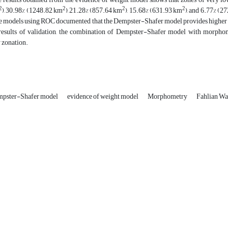
2
2
2
2
), 30.98% (1248.82 km
), 21.28% (857.64 km
), 15.68% (631.93 km
), and 6.77% (2
he models using ROC documented that the Dempster-Shafer model provides higher p
 results of validation, the combination of Dempster-Shafer model with morphome
y zonation.
pster-Shafer model
evidence of weight model
Morphometry
Fahlian Wa