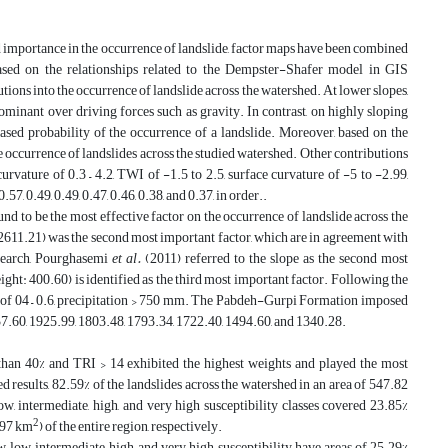
 and importance in the occurrence of landslide, factor maps have been combined
ased on the relationships related to the Dempster-Shafer model in GIS
tions into the occurrence of landslide across the watershed. At lower slopes,
dominant over driving forces such as gravity. In contrast, on highly sloping
eased probability of the occurrence of a landslide. Moreover, based on the
he occurrence of landslides across the studied watershed. Other contributions
rvature of 0.3 – 4.2, TWI of -1.5 to 2.5, surface curvature of -5 to -2.99,
57, 0.49, 0.49, 0.47, 0.46, 0.38, and 0.37, in order..
nd to be the most effective factor on the occurrence of landslide across the
: 2611.21) was the second most important factor, which are in agreement with
esearch, Pourghasemi
et al.
(2011) referred to the slope as the second most
ight: 400.60) is identified as the third most important factor. Following the
NVDI of 04 – 0.6, precipitation > 750 mm. The Pabdeh-Gurpi Formation imposed
2037.60, 1925.99, 1803.48, 1793.34, 1722.40, 1494.60, and 1340.28.
er than 40% and TRI > 14 exhibited the highest weights and played the most
d results, 82.59% of the landslides across the watershed in an area of 547.82
w, intermediate, high, and very high susceptibility classes covered 23.85%
2
9.97 km
) of the entire region, respectively.
 low, intermediate, high, and very high susceptibility have areas of 25.29%