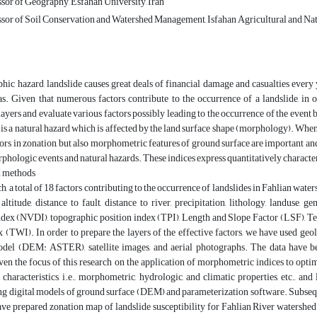
ssor of Geography, Esfahan University, Iran
ssor of Soil Conservation and Watershed Management, Isfahan Agricultural and Nat
ic hazard, landslide causes great deals of financial damage and casualties every y
as. Given that numerous factors contribute to the occurrence of a landslide, in 
ayers and evaluate various factors possibly leading to the occurrence of the event 
 a natural hazard which is affected by the land surface shape (morphology). When it 
s in zonation, but also morphometric features of ground surface are important an
ologic events and natural hazards. These indices express quantitatively characteris
d methods
ch, a total of 18 factors contributing to the occurrence of landslides in Fahlian wate
 altitude, distance to fault, distance to river, precipitation, lithology, landuse,
ndex (NVDI), topographic position index (TPI), Length and Slope Factor (LSF), T
 (TWI). In order to prepare the layers of the effective factors, we have used geol
del (DEM: ASTER), satellite images, and aerial photographs. The data have 
en the focus of this research on the application of morphometric indices to optimi
characteristics, i.e., morphometric, hydrologic, and climatic properties, etc., an
ing digital models of ground surface (DEM) and parameterization software. Subse
ave prepared zonation map of landslide susceptibility for Fahlian River watershed