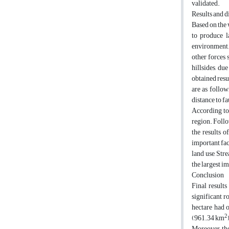
validated.
Results and d
Based on the 
to produce l
environment. 
other forces 
hillsides, du
obtained resu
are as follow
distance to fa
According to 
region. Follo
the results o
important fac
land use, Str
the largest i
Conclusion
Final results
significant r
hectare had o
2
(961.34 km
Moreover, the