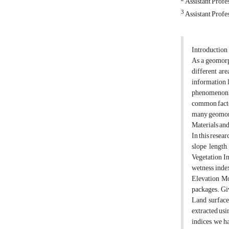
Assistant Profe
3
Assistant Profe
Introduction
As a geomorph
different are
information l
phenomenon is
common factor
many geomorph
Materials an
In this resear
slope length,
Vegetation I
wetness index
Elevation Mo
packages. Giv
Land surface 
extracted us
indices, we h