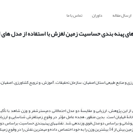
ارسال مقاله
داوران
تماس با ما
ی پهنه ‏بندی حساسیت‏ زمین‏ لغزش با استفاده از مدل‏ های ا
 و منابع طبیعی استان اصفهان، سازمان تحقیقات، آموزش، و ترویج کشاورزی، اصفهان، 
 این پژوهش، ارزیابی و مقایسۀ دو مدل احتمالاتی دمپسترشفر و وزن شاهد با تأکید
انۀ فهلیان است. بدین منظور، هجده عامل مؤثر در وقوع زمین‏لغزش شناسایی و ارزی
ش زمین‏لغزش‏های منطقه همپو‏شانی و بر‏اساس دو مدل فوق وزن‏دهی شد‏. نقشه‏های پهنه‏بندی حساسیت براساس
نتایج نشان داد که در هر دو مدل شیب‏های بیش ‏از 40درصد و شاخص ناهمواری زمین بیش‏ از 14 بیشترین وزن را به خود اختصاص داده‏ و مهم‏ترین نقش ر