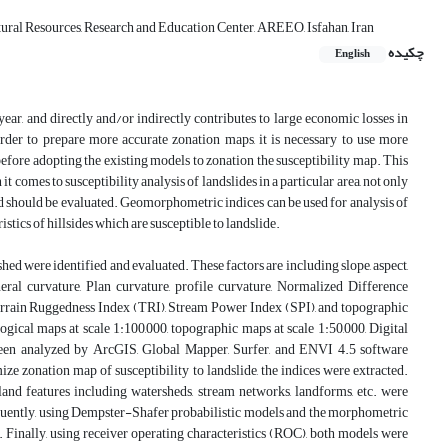
ural Resources, Research and Education Center, AREEO, Isfahan, Iran
چکیده
English
ear, and directly and/or indirectly contributes to large economic losses in
order to prepare more accurate zonation maps, it is necessary to use more
before adopting the existing models to zonation the susceptibility map. This
comes to susceptibility analysis of landslides in a particular area, not only
d should be evaluated. Geomorphometric indices can be used for analysis of
tics of hillsides which are susceptible to landslide.
rshed were identified and evaluated. These factors are including slope, aspect,
 general curvature, Plan curvature, profile curvature, Normalized Difference
errain Ruggedness Index (TRI), Stream Power Index (SPI), and topographic
ogical maps at scale 1:100,000, topographic maps at scale 1:50,000, Digital
been analyzed by ArcGIS, Global Mapper, Surfer, and ENVI 4.5 software
ze zonation map of susceptibility to landslide, the indices were extracted.
d land features including watersheds, stream networks, landforms, etc. were
quently, using Dempster-Shafer probabilistic models and the morphometric
. Finally, using receiver operating characteristics (ROC), both models were