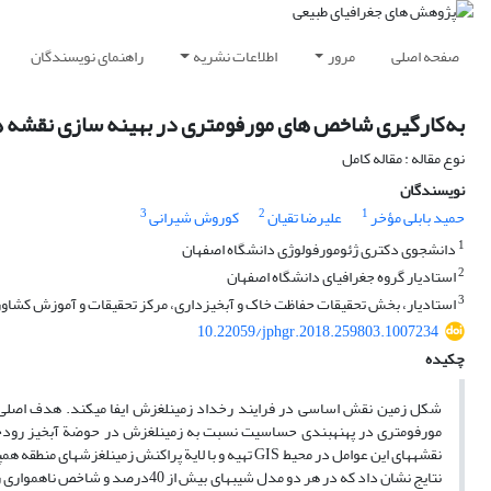
صفحه اصلی
مرور
اطلاعات نشریه
راهنمای نویسندگان
به‌کارگیری شاخص‏ های مورفومتری در بهینه‏ سازی نقشه‏ ها
نوع مقاله : مقاله کامل
نویسندگان
3
2
1
حمید بابلی مؤخر
علیرضا تقیان
کوروش شیرانی
1
دانشجوی دکتری ژئومورفولوژی دانشگاه اصفهان
2
استادیار گروه جغرافیای دانشگاه اصفهان
3
استادیار، بخش تحقیقات حفاظت خاک و آبخیزداری، مرکز تحقیقات و آموزش کشاورزی
10.22059/jphgr.2018.259803.1007234
چکیده
شکل زمین نقش اساسی در فرایند رخداد زمین‏لغزش ایفا می‏کند. هدف اصلی از
مورفومتری در پهنه‏بندی حساسیت نسبت‏ به زمین‏لغزش در حوضة آبخیز رودخ
نقشه‏های این عوامل در محیط GIS تهیه و با لایة پراکن