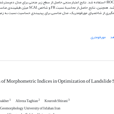
داشته‏اند. به‏منظور ارزیابی دقت و صحّت مدل‏ها، از منحنی ویژگی عملگر نسبی (ROC) استفاده شد. نتایج اعتبار‏سنجی حاصل ‏از سطح زیر منحنی برای
به‏ترتیب 79/0 و 76/0 به‏دست آمد. بنابراین، اعتبار هر دو مدل خوب برآورد شد. همچنین، نتایج حاصل 
ره‏گیری از شاخص‏های مورفومتریک، مدل مناسبی برای پهنه‏بندی حساسیت نسبت به زم
هد
مورفومتری
 of Morphometric Indices in Optimization of Landslide 
1
2
3
oakher
Alireza Taghian
Kourosh Shirani
Geomorphology, University of Isfahan, Iran