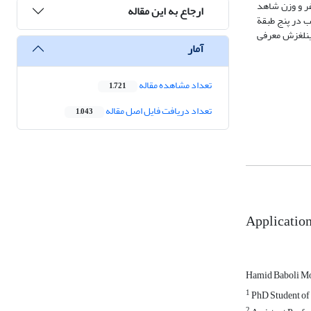
 مدل دمپسترشفر و وزن شاهد
ارجاع به این مقاله
از محاسبة نسبت FR و شاخص SCAI مبیّن طبقه‏بندی مناسب در پنج طبقة
ین‏لغزش معرفی
آمار
تعداد مشاهده مقاله
1,721
تعداد دریافت فایل اصل مقاله
1,043
Application
Hamid Baboli ‌M
1
PhD Student of 
2