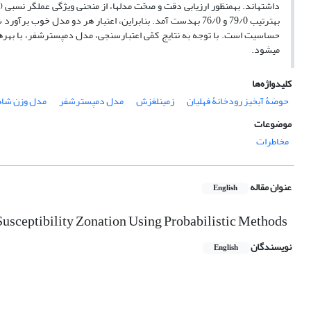
حساسیت است. با‏ توجه به نتایج کمّی اعتبار‏سنجی، مدل دمپسترشفر، با به
می‏شود.
کلیدواژه‌ها
حوضۀ آبخیز رودخانۀ فهلیان
زمین‏لغزش
مدل دمپسترشفر
مدل وزن شا
موضوعات
مخاطرات
عنوان مقاله
English
Susceptibility Zonation Using Probabilistic Methods
نویسندگان
English