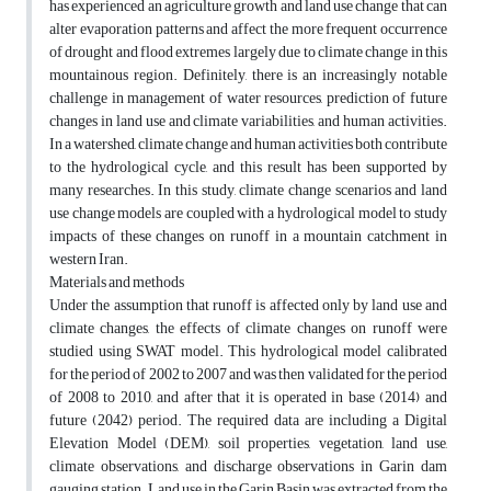
has experienced an agriculture growth and land use change that can
alter evaporation patterns and affect the more frequent occurrence
of drought and flood extremes largely due to climate change in this
mountainous region. Definitely, there is an increasingly notable
challenge in management of water resources, prediction of future
changes in land use and climate variabilities, and human activities.
In a watershed, climate change and human activities both contribute
to the hydrological cycle, and this result has been supported by
many researches. In this study, climate change scenarios and land
use change models are coupled with a hydrological model to study
impacts of these changes on runoff in a mountain catchment in
western Iran.
Materials and methods
Under the assumption that runoff is affected only by land use and
climate changes, the effects of climate changes on runoff were
studied using SWAT model. This hydrological model calibrated
for the period of 2002 to 2007 and was then validated for the period
of 2008 to 2010, and after that it is operated in base (2014) and
future (2042) period. The required data are including a Digital
Elevation Model (DEM), soil properties, vegetation, land use,
climate observations, and discharge observations in Garin dam
gauging station. Land use in the Garin Basin was extracted from the