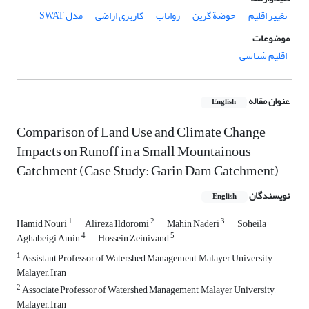
تغییر اقلیم
حوضة گرین
رواناب
کاربری اراضی
مدل SWAT
موضوعات
اقلیم شناسی
عنوان مقاله
English
Comparison of Land Use and Climate Change
Impacts on Runoff in a Small Mountainous
Catchment (Case Study: Garin Dam Catchment)
نویسندگان
English
1
2
3
Hamid Nouri
Alireza Ildoromi
Mahin Naderi
Soheila
4
5
Aghabeigi Amin
Hossein Zeinivand
1
Assistant Professor of Watershed Management, Malayer University,
Malayer, Iran
2
Associate Professor of Watershed Management, Malayer University,
Malayer, Iran