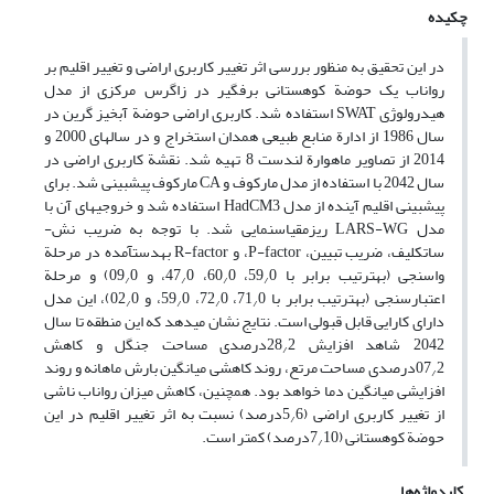
چکیده
در این تحقیق به منظور بررسی اثر تغییر کاربری اراضی و تغییر اقلیم بر
رواناب یک حوضة کوهستانی برف‏گیر در زاگرس مرکزی از مدل
هیدرولوژی SWAT استفاده شد. کاربری اراضی حوضة آبخیز گرین در
سال 1986 از ادارة منابع طبیعی همدان استخراج و در سال‏های 2000 و
2014 از تصاویر ماهوارة لندست 8 تهیه شد. نقشة کاربری اراضی در
سال 2042 با استفاده از مدل مارکوف و CA مارکوف پیش‏بینی شد. برای
پیش‏بینی اقلیم آینده از مدل HadCM3 استفاده شد و خروجی‏های آن با
مدل LARS-WG ریزمقیاس‏نمایی شد. با توجه به ضریب نش‏-
ساتکلیف، ضریب تبیین، P-factor، و R-factor به‏دست‏آمده در مرحلة
واسنجی (به‏ترتیب برابر با 59
0، 60
0، 47
0، و 09
0) و مرحلة
/
/
/
/
اعتبارسنجی (به‏ترتیب برابر با 71
0، 72
0، 59
0، و 02
0)، این مدل
/
/
/
/
دارای کارایی قابل قبولی است. نتایج نشان می‏دهد که این منطقه تا سال
2042 شاهد افزایش 28
2درصدی مساحت جنگل و کاهش
/
07
2درصدی مساحت مرتع، روند کاهشی میانگین بارش ماهانه و روند
/
افزایشی میانگین دما خواهد بود. همچنین، کاهش میزان رواناب ناشی
از تغییر کاربری اراضی (5
6درصد) نسبت به اثر تغییر اقلیم در این
/
حوضة کوهستانی (7
10درصد) کمتر است.
/
کلیدواژه‌ها