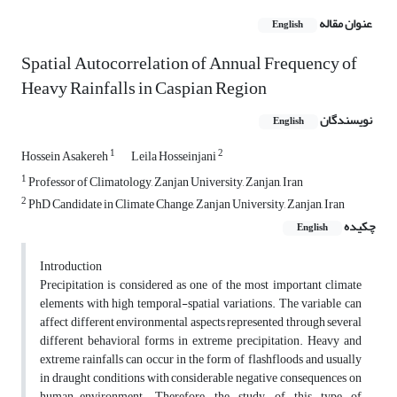
عنوان مقاله
English
Spatial Autocorrelation of Annual Frequency of
Heavy Rainfalls in Caspian Region
نویسندگان
English
1
2
Hossein Asakereh
Leila Hosseinjani
1
Professor of Climatology, Zanjan University, Zanjan, Iran
2
PhD Candidate in Climate Change, Zanjan University, Zanjan, Iran
چکیده
English
Introduction
Precipitation is considered as one of the most important climate
elements with high temporal-spatial variations. The variable can
affect different environmental aspects represented through several
different behavioral forms in extreme precipitation. Heavy and
extreme rainfalls can occur in the form of flashfloods and usually
in draught conditions with considerable negative consequences on
human-environment. Therefore, the study of this type of