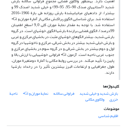
اهمیت دارد. به‏منظور واکاوی فضایی مجموع فراوانی سالانة بارش
شدید (آستانه‏های صدک 90-95، 95-99) و خیلی ‏شدید (صدک 99 و
بیشتر)، از داده‏های میان‏یابی‏شدة بارش روزانه طی بازة 1966-2016
استفاده شد. برای شناسایی الگوی پراکنش مکانی از آمارة موران و Gi*
استفاده شد. با توجه به مقدار نمایة موران کلی 9
0 (سطح اطمینان
/
99درصد)، الگوی فضایی برازندة بارش‏ها الگوی خوشه‏ای است. در گروه
بارشی شدید، بیشتر الگوهای خوشه‏ای مثبت در بخش‏های مرکزی و غربی
و بارش خیلی شدید بیشتر در بخش شرقی، مرکزی و ناخوشه‏ها در گروه
اول و دوم بیشتر در بخش شرقی و در گروه سوم در بخش‏های مرکزی و
جنوب‏ غربی ناحیه است. آزمون Gi* فراوانی خوشه‏هایی با ارزش بالا و
پایین را تأیید می‏‏کند. در بررسی روابط مکانی با آمارة دومتغیرة موران،
طول جغرافیایی و ارتفاعات البرز بیشترین تأثیر را در رخداد بارش‏ها
دارند.
کلیدواژه‌ها
بارش شدید و خیلی ‏شدید
فراوانی سالانه
نمایة موران و Gi*
ناحیة
خزری
واکاوی مکانی
موضوعات
اقلیم شناسی