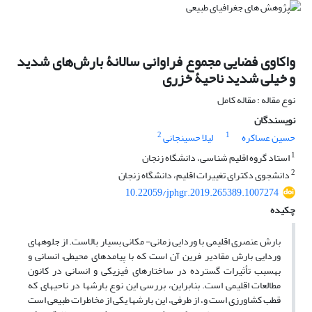
واکاوی فضایی مجموع فراوانی سالانۀ بارش‌های شدید
و خیلی ‏شدید ناحیۀ خزری
نوع مقاله : مقاله کامل
نویسندگان
2
1
حسین عساکره
لیلا حسینجانی
1
استاد گروه اقلیم ‏شناسی، دانشگاه زنجان
2
دانشجوی دکترای تغییرات اقلیم، دانشگاه زنجان
10.22059/jphgr.2019.265389.1007274
چکیده
بارش عنصری اقلیمی با وردایی زمانی- مکانی بسیار بالاست. از جلوه‏های
وردایی بارش مقادیر فرین آن است که با پیامدهای محیطی– انسانی و
به‏سبب تأثیرات گسترده در ساختارهای فیزیکی و انسانی در کانون
مطالعات اقلیمی است. بنابراین، بررسی این نوع بارش‏ها در ناحیه‏ای که
قطب کشاورزی است و، از طرفی، این بارش‏ها یکی از مخاطرات طبیعی است