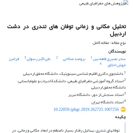
تحلیل مکانی و زمانی توفان‏ های تندری در دشت
اردبیل
نوع مقاله : مقاله کامل
نویسندگان
3
2
1
سحر نصیری قلعه بین
برومند صلاحی
علی اکبر رسولی
فرامرز
4
خوش اخلاق
1
دانشجوی دکتری اقلیم ‏شناسی سینوپتیک، دانشگاه محقق اردبیلی
2
استاد گروه آموزشی جغرافیای طبیعی، دانشکدۀ ادبیات و علوم انسانی،
دانشگاه محقق اردبیلی
3
استاد سنجش از دور، دانشگاه تبریز
4
استاد دانشگاه تهران
10.22059/jphgr.2019.262725.1007256
چکیده
توفان‏های تندری، به‏دلیل رفتار بسیار نامنظم در ابعاد مکانی و زمانی، در