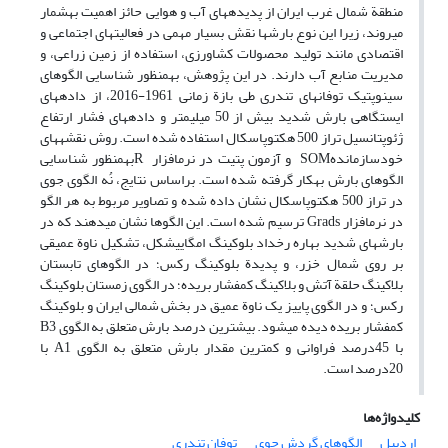
منطقة شمال‏ غرب ایران از پدیده‏های آب و هوایی حائز اهمیت به‏شمار
می‏روند، زیرا این نوع بارش‏ها نقش بسیار مهمی در فعالیت‏های اجتماعی و
اقتصادی مانند تولید محصولات کشاورزی، استفاده از زمین زراعی، و
مدیریت منابع آب دارند. در این پژوهش، به‏منظور شناسایی الگوهای
سینوپتیک توفان‏های تندری طی بازة زمانی 1961-2016، از داده‏های
ایستگاهی بارش شدید بیش از 50 میلی‏متر و داده‏های فشار ارتفاع
ژئوپتانسیل تراز 500 هکتوپاسکال استفاده شده است. روش نقشه‏های
خودسازمان‏دهSOM و آزمون پتیت در نرم‏افزار Rبه‏منظور شناسایی
الگوهای بارش به‏کار گرفته شده است. براساس نتایج، نُه الگوی جوی
در تراز 500 هکتوپاسکال نشان داده شده و تصاویر مربوط به هر الگو
در نرم‏افزار Grads ترسیم شده است. این الگوها نشان می‏دهند که در
بارش‏های شدید بهاره رخداد بلوکینگ امگایی‏شکل، تشکیل ناوة عمیقی
بر روی شمال خزر، و پدیدة بلوکینگ رکس؛ در الگوهای تابستان
بلاکینگ حلقة آتش و بلاکینگ کم‏فشار بریده؛ در الگوی زمستان بلوکینگ
رکس؛ و در الگوی پاییز یک ناوة عمیق در بخش شمالی ایران و بلوکینگ
کم‏فشار بریده دیده می‏شود. بیشترین درصد بارش متعلق به الگوی B3
با 45درصد فراوانی و کمترین مقدار بارش متعلق به الگوی A1 با
20درصد است.
کلیدواژه‌ها
اردبیل
الگوهای گردش جوی
توفان تندری