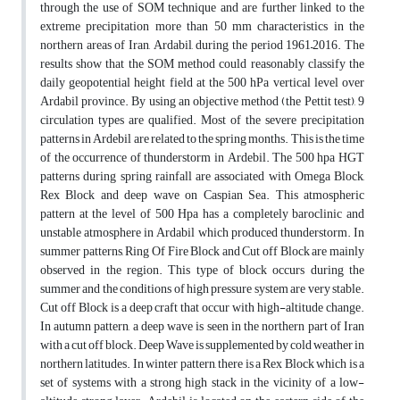
through the use of SOM technique and are further linked to the
extreme precipitation more than 50 mm characteristics in the
northern areas of Iran, Ardabil, during the period 1961–2016. The
results show that the SOM method could reasonably classify the
daily geopotential height field at the 500 hPa vertical level over
Ardabil province. By using an objective method (the Pettit test), 9
circulation types are qualified. Most of the severe precipitation
patterns in Ardebil are related to the spring months. This is the time
of the occurrence of thunderstorm in Ardebil. The 500 hpa HGT
patterns during spring rainfall are associated with Omega Block,
Rex Block and deep wave on Caspian Sea. This atmospheric
pattern at the level of 500 Hpa has a completely baroclinic and
unstable atmosphere in Ardabil which produced thunderstorm. In
summer patterns, Ring Of Fire Block and Cut off Block are mainly
observed in the region. This type of block occurs during the
summer and the conditions of high pressure system are very stable.
Cut off Block is a deep craft that occur with high-altitude change.
In autumn pattern, a deep wave is seen in the northern part of Iran
with a cut off block. Deep Wave is supplemented by cold weather in
northern latitudes. In winter pattern, there is a Rex Block which is a
set of systems with a strong high stack in the vicinity of a low-