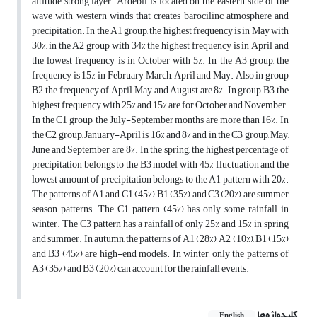
altitude strong layer. Ardebil is located on the eastern side of the
wave with western winds that creates barocilinc atmosphere and
precipitation. In the A1 group, the highest frequency is in May with
30%, in the A2 group with 34% the highest frequency is in April and
the lowest frequency is in October with 5%. In the A3 group, the
frequency is 15% in February, March, April and May. Also in group
B2, the frequency of April, May and August are 8%. In group B3, the
highest frequency with 25% and 15% are for October and November.
In the C1 group, the July-September months are more than 16%. In
the C2 group, January-April is 16% and 8% and in the C3 group, May,
June and September are 8%. In the spring, the highest percentage of
precipitation belongs to the B3 model with 45% fluctuation and the
lowest amount of precipitation belongs to the A1 pattern with 20%.
The patterns of A1 and C1 (45%), B1 (35%) and C3 (20%) are summer
season patterns. The C1 pattern (45%) has only some rainfall in
winter. The C3 pattern has a rainfall of only 25% and 15% in spring
and summer. In autumn, the patterns of A1 (28%), A2 (10%), B1 (15%)
and B3 (45%) are high-end models. In winter, only the patterns of
A3 (35%) and B3 (20%) can account for the rainfall events.
کلیدواژه‌ها
English