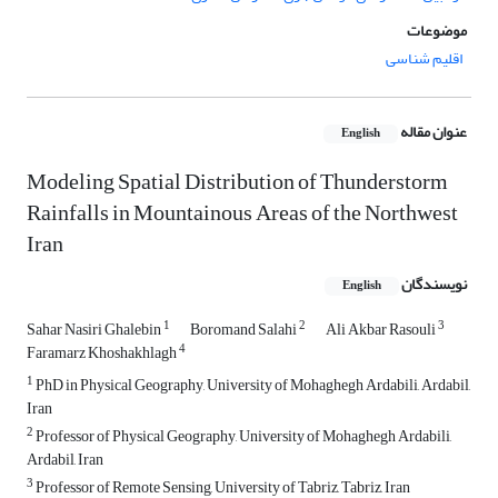
موضوعات
اقلیم شناسی
عنوان مقاله
English
Modeling Spatial Distribution of Thunderstorm
Rainfalls in Mountainous Areas of the Northwest
Iran
نویسندگان
English
1
2
3
Sahar Nasiri Ghalebin
Boromand Salahi
Ali Akbar Rasouli
4
Faramarz Khoshakhlagh
1
PhD in Physical Geography, University of Mohaghegh Ardabili, Ardabil,
Iran
2
Professor of Physical Geography, University of Mohaghegh Ardabili,
Ardabil, Iran
3
Professor of Remote Sensing, University of Tabriz, Tabriz, Iran