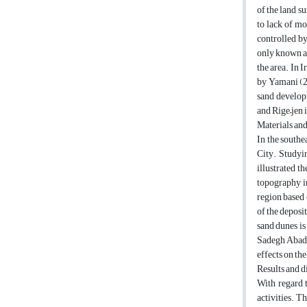
of the land s
to lack of mo
controlled by
only known as
the area. In 
by Yamani (20
sand develop
and Rige–jen 
Materials an
In the southe
City. Studyi
illustrated t
topography in
region based 
of the deposi
sand dunes is
Sadegh Abad B
effects on th
Results and 
With regard t
activities. T