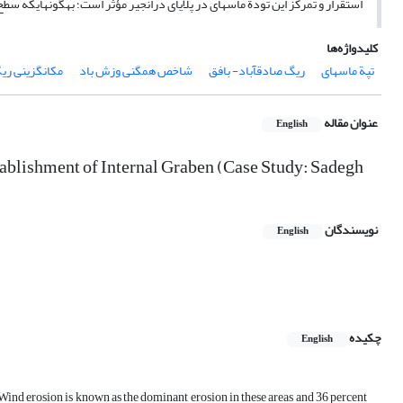
استقرار و تمرکز این تودة ماسه‏ای در پلایای درانجیر مؤثر است؛ به‏گونه‏ای‏که س
کلیدواژه‌ها
تپة‏ ماسه‏ای
ریگ صادق‏آباد- بافق
شاخص همگنی وزش باد
مکان‏گزینی ریگ
عنوان مقاله
English
ablishment of Internal Graben (Case Study: Sadegh
نویسندگان
English
چکیده
English
 Wind erosion is known as the dominant erosion in these areas and 36 percent