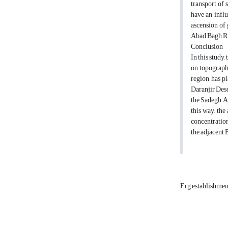
transport of 
have an influ
ascension of 
Abad Bagh R
Conclusion
In this study
on topographi
region has pl
Daranjir Deser
the Sadegh Ab
this way, the
concentration
the adjacent 
Erg establishme