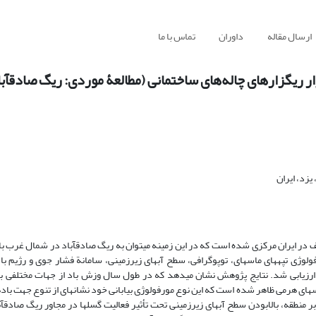
ارسال مقاله
داوران
تماس با ما
ر ریگزارهای چاله‌های ساختمانی (مطالعۀ موردی: ریگ صادق‏آبا
زد، ایران
در ایران مرکزی شده است که در این زمینه می‏توان به ریگ صادق‏آباد در شمال غرب با
وژی تپه‏های ماسه‏ای، توپوگرافی، سطح آب‏های زیرزمینی، سامانة فشار جوی و رژیم باد 
فق ارزیابی شد. نتایج پژوهش نشان می‏دهد که در طول سال وزش باد از جهات مختلفی 
اسه‏ای هرمی ظاهر شده است که این نوع مورفولوژی بیابانی خود نشانه‏ای از تنوع جهت باد
 منطقه، بالابودن سطح آب‏های زیرزمینی تحت تأثیر فعالیت گسل‏ها در مجاور ریگ صادق‏آب