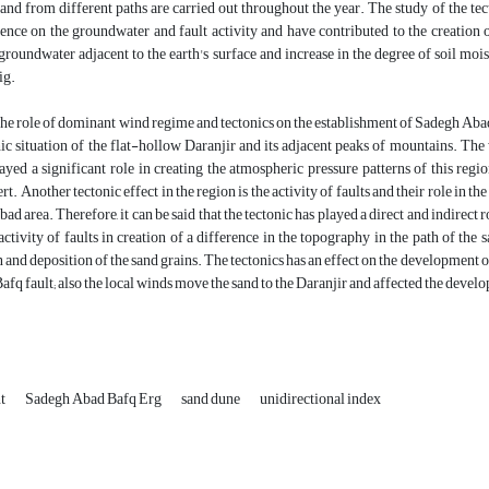
sand from different paths are carried out throughout the year. The study of the tect
ence on the groundwater and fault activity and have contributed to the creation o
groundwater adjacent to the earth's surface and increase in the degree of soil mo
ig.
, the role of dominant wind regime and tectonics on the establishment of Sadegh Ab
c situation of the flat-hollow Daranjir and its adjacent peaks of mountains. The 
ayed a significant role in creating the atmospheric pressure patterns of this reg
t. Another tectonic effect in the region is the activity of faults and their role in t
ad area. Therefore, it can be said that the tectonic has played a direct and indirect
 activity of faults in creation of a difference in the topography in the path of the
 and deposition of the sand grains. The tectonics has an effect on the development of
Bafq fault; also the local winds move the sand to the Daranjir and affected the devel
nt
Sadegh Abad Bafq Erg
sand dune
unidirectional index