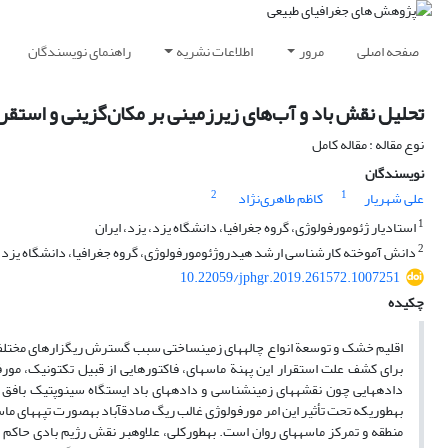
صفحه اصلی
مرور
اطلاعات نشریه
راهنمای نویسندگان
تحلیل نقش باد و آب‌های زیرزمینی بر مکان‌گزینی و استقرا
نوع مقاله : مقاله کامل
نویسندگان
2
1
علی شهریار
کاظم طاهری‌نژاد
1
استادیار ژئومورفولوژی، گروه جغرافیا، دانشگاه یزد، یزد، ایران
2
دانش ‏آموخته کارشناسی ارشد هیدروژئومورفولوژی، گروه جغرافیا، دانشگاه یزد، ی
10.22059/jphgr.2019.261572.1007251
چکیده
اقلیم خشک و توسعة انواع چاله‏های زمین‏ساختی سبب گسترش ریگزارهای مختلف 
برای کشف علت استقرار این پهنة ماسه‏ای، فاکتورهایی از قبیل تکتونیک، مورفول
داده‏هایی ‏چون نقشه‏های زمین‏شناسی و داده‏های باد ایستگاه سینوپتیک با
به‏طوری‏که تحت تأثیر این امر مورفولوژی غالب ریگ صادق‏آباد به‏صورت تپه‏های م
منطقه و تمرکز ماسه‏های روان است. به‏طورکلی، علاوه‏بر نقش رژیم بادی حاکم بر