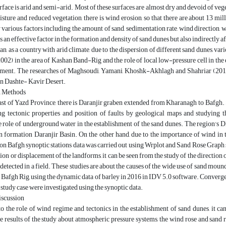
urface is arid and semi-arid. Most of these surfaces are almost dry and devoid of ve
isture and reduced vegetation, there is wind erosion, so that there are about 13 m
 various factors including the amount of sand, sedimentation rate, wind direction,
 an effective factor in the formation and density of sand dunes but also indirectly a
Iran, as a country with arid climate, due to the dispersion of different sand dunes, 
02) in the area of Kashan Band-Rig and the role of local low-pressure cell in the 
ment. The researches of Maghsoudi, Yamani, Khoshk-Akhlagh and Shahriar (2013)
in Dashte- Kavir Desert.
d Methods
ast of Yazd Province, there is Daranjir graben extended from Kharanagh to Bafgh.
ng tectonic properties and position of faults by geological maps and studying
he role of underground water in the establishment of the sand dunes. The region's 
 formation Daranjir Basin. On the other hand, due to the importance of wind in t
on Bafgh synoptic stations data was carried out using Wrplot and Sand Rose Graph 
tion or displacement of the landforms, it can be seen from the study of the direction
 detected in a field. These studies are about the causes of the wide use of sand moun
afgh Rig, using the dynamic data of barley in 2016 in IDV 5.0 software. Convergenc
e study case were investigated using the synoptic data.
discussion
o the role of wind regime and tectonics in the establishment of sand dunes, it can
he results of the study about atmospheric pressure systems, the wind rose and sand