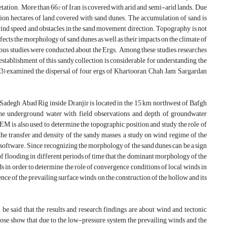
getation. More than 66% of Iran is covered with arid and semi-arid lands. Due
illion hectares of land covered with sand dunes. The accumulation of sand is
 wind speed and obstacles in the sand movement direction. Topography is not
ffects the morphology of sand dunes as well as their impacts on the climate of
various studies were conducted about the Ergs. Among these studies, researches
establishment of this sandy collection is considerable for understanding the
 examined the dispersal of four ergs of Khartooran, Chah Jam, Sargardan
 Sadegh Abad Rig inside Dranjir is located in the 15 km northwest of Bafgh
 the underground water with field observations and depth of groundwater
DEM is also used to determine the topographic position and study the role of
he transfer and density of the sandy masses, a study on wind regime of the
software. Since recognizing the morphology of the sand dunes can be a sign
 of flooding in different periods of time that the dominant morphology of the
ds in order to determine the role of convergence conditions of local winds in
e of the prevailing surface winds on the construction of the hollow and its
 be said that the results and research findings are about wind and tectonic
 rose show that due to the low-pressure system, the prevailing winds and the