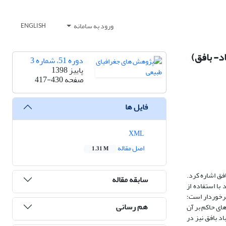
ورود به سامانه
ENGLISH
د- بافق)
دوره 51، شماره 3
پاییز 1398
صفحه
417-430
فایل ها
XML
اصل مقاله
1.31 M
فق اشاره کرد.
سابقه مقاله
با استفاده از
برخوردار است؛
هم رسانی
های حاکم بر آن
اد بافق نیز در