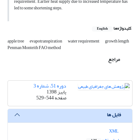
requirement. Earlier heat supply due to increased temperature has
led to some shortening steps.
کلیدواژه‌ها
English
apple tree
evapotranspiration
water requirement
growth length
Penman Monteith FAO method
مراجع
دوره 51، شماره 3
پاییز 1398
صفحه
529-544
فایل ها
XML