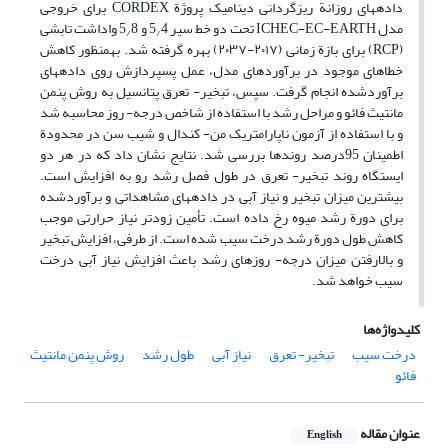
داده‏های روزانة ریزگردانی دینامیک پروژة CORDEX برای خروجی
مدل ICHEC-EC-EARTH تحت دو خط سیر 5
4 و 5
8 واداشت تابشی
/
/
(RCP) برای بازة زمانی (۲۰۱۷-۲۰۳۷) بهره گرفته شد. به‏‏منظور کاهش
خطاهای موجود در برآوردهای مدل، عمل پس‏پردازش روی ‏داده‏های
برآوردشده انجام گرفت. سپس، تبخیر- تعرق پتانسیل به روش پنمن
مانتیث فائو و مراحل رشد با استفاده از شاخص درجه- روز محاسبه شد
و با استفاده از آزمون ناپارامتریک من- کندال و شیب سن در محدودة
اطمینان 95درصد روندها بررسی شد. نتایج نشان داد که در هر دو
ایستگاه روند تبخیر- تعرق در طول فصل رشد رو به افزایش است.
بیشترین میزان تبخیر و نیاز آبی در داده‏های مشاهداتی و برآوردشده
برای دورة رشد میوه رخ‏ داده است. تأمین زودتر نیاز حرارتی موجب
کاهش طول دورة رشد درخت سیب شده است. از طرفی، افزایش تبخیر
و بالارفتن میزان درجه‏- روزهای رشد باعث افزایش نیاز آبی درخت
سیب خواهد شد.
کلیدواژه‌ها
درخت سیب
تبخیر- تعرق
نیاز آبی
طول رشد
روش پنمن مانتیث
فائو
عنوان مقاله
English