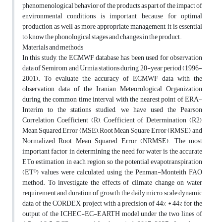
phenomenological behavior of the products as part of the impact of
environmental conditions is important, because for optimal
production as well as more appropriate management, it is essential
to know the phonological stages and changes in the product.
Materials and methods
In this study, the ECMWF database has been used for observation
data of Semirom and Urmia stations during 20-year period (1996-
2001). To evaluate the accuracy of ECMWF data with the
observation data of the Iranian Meteorological Organization
during the common time interval with the nearest point of ERA-
Interim to the stations studied, we have used the Pearson
Correlation Coefficient (R), Coefficient of Determination (R2),
Mean Squared Error (MSE), Root Mean Square Error (RMSE), and
Normalized Root Mean Squared Error (NRMSE). The most
important factor in determining the need for water is the accurate
ETo estimation in each region, so the potential evapotranspiration
(ETᴼ) values were calculated using the Penman-Monteith FAO
method. To investigate the effects of climate change on water
requirement and duration of growth, the daily micro scale dynamic
data of the CORDEX project with a precision of 44% * 44% for the
output of the ICHEC-EC-EARTH model under the two lines of