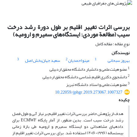
بررسی اثرات تغییر اقلیم بر طول دورة رشد درخت
سیب (مطالعة موردی: ایستگاه‌های سمیرم و ارومیه)
نوع مقاله : مقاله کامل
نویسندگان
3
2
1
بهروز سبحانی
مینو احمدیان
سعید جهان‌بخش اصل
1
عضو هیئت‌علمی و دانشیار دانشگاه محقق اردبیلی
2
دانشجوی دکتری اقلیم‏ شناسی دانشگاه محقق اردبیلی
3
عضو هیئت‌علمی و استاد دانشگاه تبریز
10.22059/jphgr.2019.273067.1007327
چکیده
هدف از پژوهش حاضر بررسی اثرات تغییر اقلیم بر نیاز آبی و طول فصل
رشد درخت سیب است. بدین منظور، از آمار پایگاه ECMWF برای
داده‏های مشاهداتی دو ایستگاه سمیرم و ارومیه طی بازة زمانی
بیست‏ساله (۱۹۹۶-۲۰۱۶) استفاده شد. برای بررسی اثرات تغییر اقلیم از