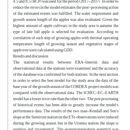
4.5 and 8.5 (RCP) was used for the period (2017-2037). In order to
reduce the errors in the model estimates, the post-processing action
of the estimated events was fulfilled. The water requirement and
growth season length of the apples was also evaluated. Given the
highest amount of apple cultivars in the study area is autumn, the
type of late fall apple is selected for evaluation. According to
correlation of each step of growing apples with thermal operating
temperature, length of growing season and vegetative stages of
apple tree were calculated using GDD.
Results and discussion
The statistical results between ERA-Interim data and
observational data at the stations were examined and the accuracy
of the database was confirmed for both stations. In the next section,
in order to select the best model for the study area, the data of the
base year of the growth season of the CORDEX project models was
compared with the observational data. The ICHEC-EC-EARTH
model has a lower error rate than the other two. The post processing
of historical events has been able to greatly increase the model's
performance data. The results of the two man-Kendall and Sen's
slope at the Semirom station on the ETo observations were reduced
during the growing season, but in the Urumia station, the slope is
positive and incremental. The evapotranspiration potential was