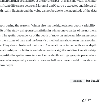
hich can then be classified as the northern part of Iran's snowfall. In winter
gnificant difference between Moran's I and Geary's c expected and Moran's I
h really fluctuate and the value cannot be due to the magnitude of the data
h during the seasons. Winter also has the highest snow depth variability.
of the study, using quartz statistics, in winter one-quarter of the northern
s. The spatial dependence of the depth of snow on universal Moran methods
northern zone of Iran, and the Geary's c method has also shown that snowfall
ior They show clusters of their own. Correlations obtained with snow depth
ationship with latitude and elevation is a significant direct relationship.
ustify the spatial association of snow depth with geographic parameters.
meters, especially elevation, does not follow a linear model. Elevation in
snow depth.
کلیدواژه‌ها
English
مراجع