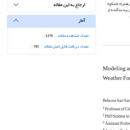
همراهِ علم‏کوه
ارجاع به این مقاله
 OLS ارائه می‏دهد. براساس خروجی‏های به‏د‏ست‏آمده از
آمار
تعداد مشاهده مقاله
1,279
تعداد دریافت فایل اصل مقاله
785
Modeling an
Weather F
Behrooz Sari Sar
1
Professor of Cli
2
PhD Student in C
3
Assistant Profes
4