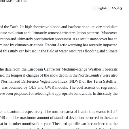
ion, Mashhad, Iran
چکیده
English
of the Earth. Its high shortwave albedo and low heat conductivity modulate
rature evolution and ultimately atmospheric circulation patterns. Moreover,
ation and ultimately precipitation processes). As a result, snow cover has an
termined by climate variations. Recent Arctic warming has severely impacted
f this study can be used in the field of water resources, flooding and climate
n the data from the European Centre for Medium-Range Weather Forecasts
rd, the temporal changes of the snow depth in the North Country were also
Normalized Difference Vegetation Index (NDVI) of the Terra Satellite.
I was obtained by OLS and GWR models. The coefficients of regression
have been proposed for selecting the appropriate bandwidth. In this study, the
 and autumn, respectively. The northern area of Iran in this season is 1.34
1.748 cm. The maximum amount of standard deviation occurred in the same
t in the other months of the year. The third quartile can be considered as the