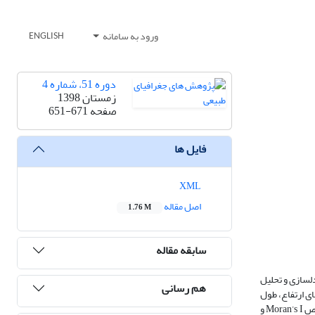
ورود به سامانه
ENGLISH
دوره 51، شماره 4
زمستان 1398
صفحه
651-671
فایل ها
XML
اصل مقاله
1.76 M
سابقه مقاله
‏سازی و تحلیل
هم رسانی
ای ارتفاع، طول
و عرض جغرافیایی، و شاخص پوشش گیاهی NDVI سنجندة MODIS با استفاده از روش‏های GWR و OLS ارزیابی شد. ارزیابی خودهبستگی فضایی عمق برف با دو شاخص Moran’s I و