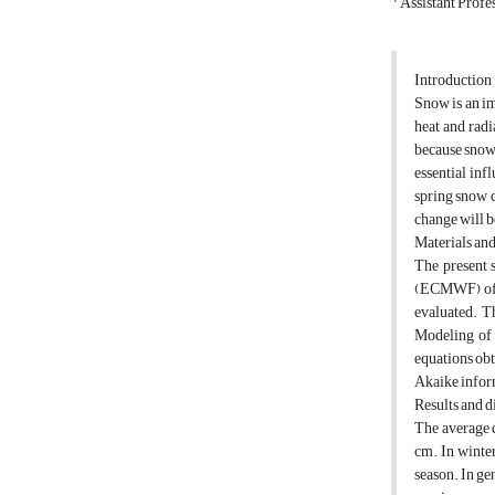
Assistant Profe
Introduction
Snow is an im
heat and radi
because snow 
essential inf
spring snow c
change will b
Materials an
The present 
(ECMWF) of t
evaluated. T
Modeling of 
equations obt
Akaike inform
Results and d
The average d
cm. In winte
season. In ge