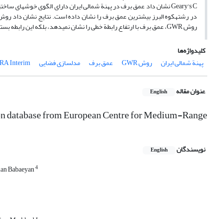
Geary's C نشان داد عمق برف در پهنة شمالی ایران دارای الگوی خوشه‏ای
روش GWR، عمق برف با ارتفاع رابطة خطی را نشان نمی‏دهد، بلکه این رابطه بسته به تغییرات پوشش گیاهی، دمای هوا، و جهت شیب در منطقة مورد مطالعه متفاوت است.
کلیدواژه‌ها
پهنة شمالی ایران
روش GWR
عمق برف
مدل‏سازی فضایی
RA Interim
عنوان مقاله
English
d on database from European Centre for Medium-Range
نویسندگان
English
4
an Babaeyan