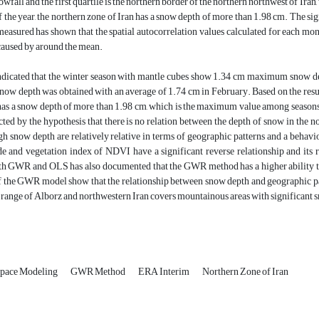
all and the first quartile is the northern border of the northern northwest of Iran, w
 the year, the northern zone of Iran has a snow depth of more than 1.98 cm. The si
easured has shown that the spatial autocorrelation values calculated for each mont
caused by around the mean.
ndicated that the winter season with mantle cubes show 1.34 cm maximum snow dept
now depth was obtained with an average of 1.74 cm in February. Based on the results 
 has a snow depth of more than 1.98 cm, which is the maximum value among season
cted by the hypothesis that there is no relation between the depth of snow in the 
gh snow depth are relatively relative in terms of geographic patterns and a behav
e and vegetation index of NDVI have a significant reverse relationship and its rel
h GWR and OLS has also documented that the GWR method has a higher ability to j
f the GWR model show that the relationship between snow depth and geographic para
range of Alborz and northwestern Iran covers mountainous areas with significant 
pace Modeling
GWR Method
ERA Interim
Northern Zone of Iran