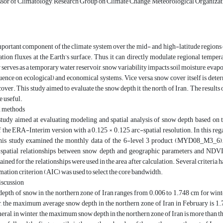
ssor of Climatology, Research Group on Climate Change, Meteorological Organizat
portant component of the climate system over the mid- and high-latitude regions 
ation fluxes at the Earth’s surface. Thus, it can directly modulate regional tempe
serves as a temporary water reservoir, snow variability impacts soil moisture, evapor
luence on ecological) and economical systems. Vice versa, snow cover itself is de
over. This study aimed to evaluate the snow depth it the north of Iran. The results o
e useful.
d methods
study aimed at evaluating modeling and spatial analysis of snow depth based o
he ERA-Interim version with a 0.125 × 0.125 arc-spatial resolution. In this rega
his study examined the monthly data of the 6-level 3 product (MYD08_M3_6), 
spatial relationships between snow depth and geographic parameters and NDV
ained for the relationships were used in the area after calculation. Several criteria 
ation criterion (AIC) was used to select the core bandwidth.
iscussion
epth of snow in the northern zone of Iran ranges from 0.006 to 1.748 cm for winter
r, the maximum average snow depth in the northern zone of Iran in February is 
neral, in winter, the maximum snow depth in the northern zone of Iran is more than tha