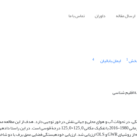
ارسال مقاله
داوران
تماس با ما
4
1
بخش
ایمان بابائیان
 اقلیم ‏شناسی
ی، در تحولات آب و هوای محلی و جهانی نقش درخور ‏توجهی دارد. هدف از این مطالعه مدل
0×125
0 درجة قوسی است. در این راستا داده‏ه
/
/