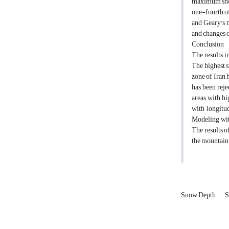
maximum snowf
one-fourth of
and Geary's m
and changes 
Conclusion
The results i
The highest s
zone of Iran
has been reje
areas with hi
with longitud
Modeling wit
The results o
the mountain 
Snow Depth
S