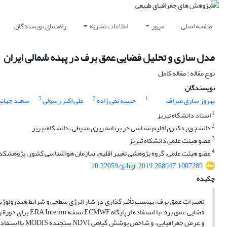
صفحه اصلی
مرور
اطلاعات نشریه
راهنمای نویسندگان
مدل‏ سازی و تحلیل فضایی عمق برف در پهنه شمالی ایران
نوع مقاله : مقاله کامل
نویسندگان
3
2
1
بهروز ساری صراف
حبیبه نقی زاده
علی اکبر رسولی
سعید جهان
1
استاد دانشگاه تبریز
2
دانشجوی دکتری اقلیم‏ شناسی در برنامه ‏ریزی محیطی، دانشگاه تبریز
3
عضو هیئت ‏علمی دانشگاه تبریز
4
عضو هیئت‏ علمی، گروه پژوهشی تغییر اقلیم، سازمان هواشناسی کشور، پژوهشکدة
10.22059/jphgr.2019.268047.1007289
چکیده
تغییرات عمق برف، به‏‏سبب تأثیرگذاری در شار انرژی سطحی و شرایط هیدرولوژیک
فضایی عمق برف با استفاده از پایگاه ECMWF نسخة ERA Interim برای دورة زمانی 1980-2016 با تفکیک مکانی 125