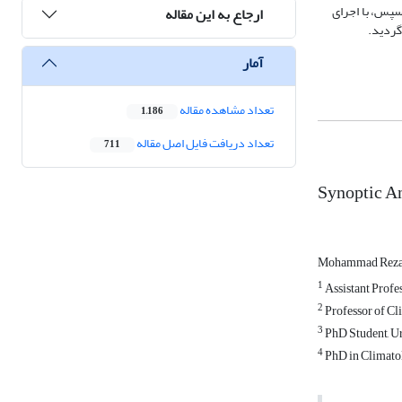
 بر روی شرق ناوة مدیترانه. سپس، با اجرای
ارجاع به این مقاله
گردید.
آمار
تعداد مشاهده مقاله
1,186
تعداد دریافت فایل اصل مقاله
711
Synoptic An
Mohammad Reza 
1
Assistant Profes
2
Professor of Cl
3
PhD Student, Ur
4
PhD in Climatol