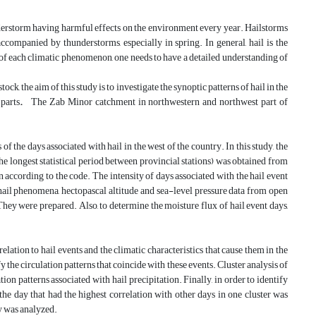
nderstorm having harmful effects on the environment every year. Hailstorms
ompanied by thunderstorms, especially in spring. In general, hail is the
of each climatic phenomenon, one needs to have a detailed understanding of
ck, the aim of this study is to investigate the synoptic patterns of hail in the
parts
.
The Zab Minor catchment in northwestern and northwest part of
of the days associated with hail in the west of the country. In this study, the
he longest statistical period between provincial stations) was obtained from
according to the code. The intensity of days associated with the hail event
 hail phenomena, hectopascal altitude and sea-level pressure data from open
hey were prepared. Also, to determine the moisture flux of hail event days,
relation to hail events and the climatic characteristics that cause them in the
the circulation patterns that coincide with these events. Cluster analysis of
on patterns associated with hail precipitation. Finally, in order to identify
he day that had the highest correlation with other days in one cluster was
dy was analyzed.