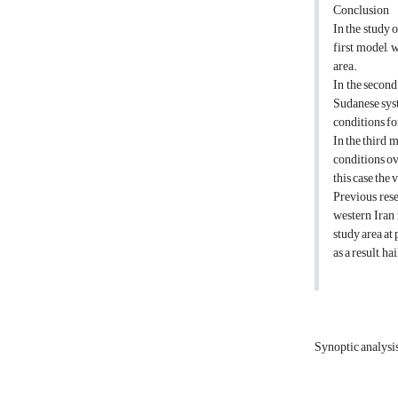
Conclusion
In the study o
first model,
area.
In the second
Sudanese syst
conditions for
In the third 
conditions ove
this case the
Previous rese
western Iran 
study area at
as a result, ha
Synoptic analysi