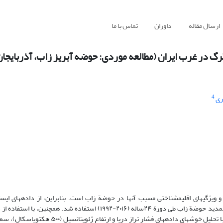
ارسال مقاله
داوران
تماس با ما
گ در غرب ایران (مطالعه موردی: حوضه آبریز زاب، آذربایجان
4
ری
ویژگی‏های اقلیم‏شناختی مسبب آن‏ها در حوضة زاب است. بنابراین، از داده‏های ای
۲۷-۸۷-۹۶ الی ۹۹ از ۱۰۰ کد مربوط به هوای حاضر) بارش تگرگ سه ایستگاه همدید حوضة زاب طی دورة ۲۴ساله (۲۰۱۶-۱۹۹۲) استفا
NCEP/NCAR، به واکاوی الگوهای گردشی مقارن با این رخدادها اقدام شد. با تحلیل خوشه‏ایِ داده‏ها