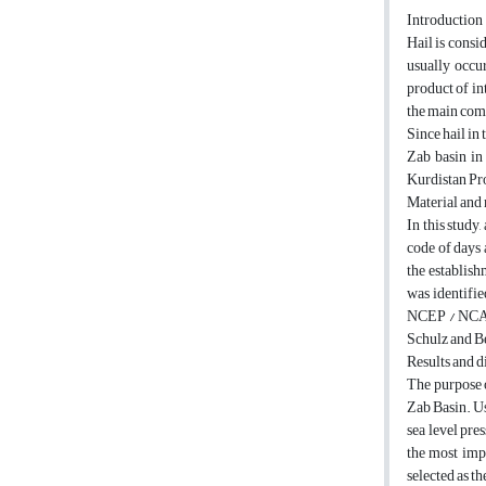
Introduction
Hail is consi
usually occu
product of in
the main comp
Since hail in 
Zab basin in
Kurdistan Pro
Material and
In this study
code of days 
the establish
was identifie
NCEP / NCAR a
Schulz and B
Results and d
The purpose o
Zab Basin. Us
sea level pre
the most impo
selected as th