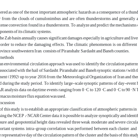
dered as one of the most important atmospheric hazards as a consequence of a thu
r from the clouds of cumulonimbus and are often thunderstorms and generally acc
tense convection found in a thunderstorm. To analyze and predict the mechanisms 
onents of its climatic systems.
the Zab basin annually causes significant damages, especially in agriculture and livesto
 order to reduce the damaging effects. The climatic phenomenon is on different 
vince, southwestern Iran, consists of Piranshahr, Sardasht and Baneh counties.
 methods
, an environmental circulation approach was used to identify the circulation patterns 
associated with the hail of Sardasht, Piranshahr and Baneh synoptic stations (with t
ment (1992) up to year 2016 from the Meteorological Organization of Iran and then 
d during the study period. To identify large-scale synoptic patterns of day-event
nalysis data on daytime events ranging from 0 ° C to 120 ° C and 0 ° C to 90 ° N T
enacus moisture flux equation was used.
iscussion
f this study is to establish an appropriate classification of atmospheric patterns in 
ing the NCEP / NCAR Center data, it is possible to analyze synoptically and identify 
ssure and geopotential height data revealed three weak, moderate and severe circulati
rtant systems, intra-group correlation was performed between each cluster, and t
e representative day of the circulation pattern of the cluster and the basis of this stu