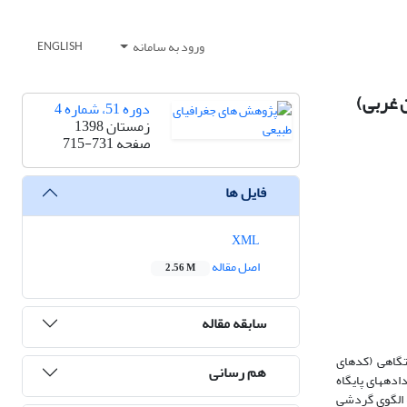
ورود به سامانه
ENGLISH
 غربی)
دوره 51، شماره 4
زمستان 1398
صفحه
715-731
فایل ها
XML
اصل مقاله
2.56 M
سابقه مقاله
ستگاهی (کدهای
هم رسانی
ده شد. همچنین، با استفاده از داده‏های پایگاه
ی فشار تراز دریا و ارتفاع ژئوپتانسیل (۵۰۰ هکتوپاسکال)، سه الگوی گردشی