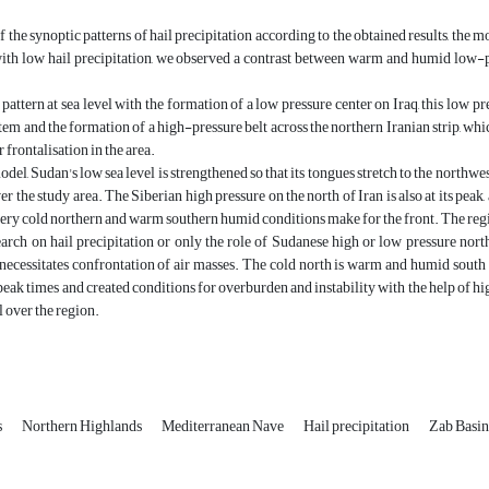
f the synoptic patterns of hail precipitation according to the obtained results, the mo
 with low hail precipitation, we observed a contrast between warm and humid low
 pattern at sea level with the formation of a low pressure center on Iraq, this low
em and the formation of a high-pressure belt across the northern Iranian strip, which
 frontalisation in the area.
model, Sudan's low sea level is strengthened so that its tongues stretch to the north
r the study area. The Siberian high pressure on the north of Iran is also at its peak, 
 very cold northern and warm southern humid conditions make for the front. The regi
arch on hail precipitation or only the role of Sudanese high or low pressure north
necessitates confrontation of air masses. The cold north is warm and humid south 
 peak times and created conditions for overburden and instability with the help of h
il over the region.
s
Northern Highlands
Mediterranean Nave
Hail precipitation
Zab Basin