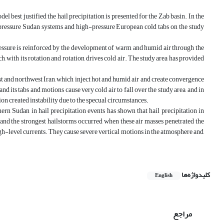
del best justified the hail precipitation is presented for the Zab basin. In the
-pressure Sudan systems and high-pressure European cold tabs on the study
 pressure is reinforced by the development of warm and humid air through the
, with its rotation and rotation, drives cold air. The study area has provided
west and northwest Iran, which inject hot and humid air and create convergence
and its tabs and motions cause very cold air to fall over the study area, and in
on created instability due to the specual circumstances.
ern Sudan in hail precipitation events has shown that hail precipitation in
and the strongest hailstorms occurred when these air masses penetrated the
igh-level currents. They cause severe vertical motions in the atmosphere and,
کلیدواژه‌ها
English
مراجع