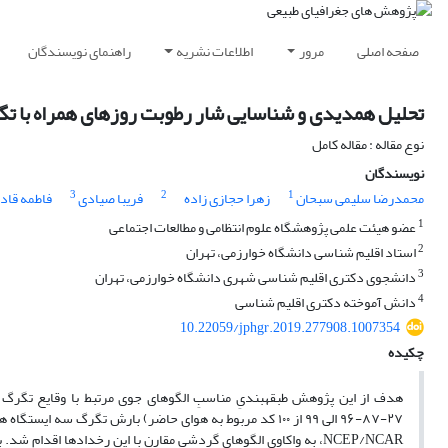
صفحه اصلی
مرور
اطلاعات نشریه
راهنمای نویسندگان
تحلیل همدیدی و شناسایی شار رطوبت روزهای همراه با تگر
نوع مقاله : مقاله کامل
نویسندگان
3
2
1
محمدرضا سلیمی سبحان
زهرا حجازی زاده
فریبا صیادی
فاطمه قاد
1
عضو هیئت ‏علمی پژوهشگاه علوم انتظامی و مطالعات اجتماعی
2
استاد اقلیم ‏شناسی دانشگاه خوارزمی، تهران
3
دانشجوی دکتری اقلیم‏ شناسی شهری دانشگاه خوارزمی، تهران
4
دانش‏ آموخته دکتری اقلیم ‏شناسی
10.22059/jphgr.2019.277908.1007354
چکیده
هدف از این پژوهش طبقه‏بندیِ مناسبِ الگوهای جوی مرتبط با وقایع تگرگ و 