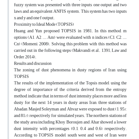
fuzzy system was presented with three inputs, one output and two
laws and an equivalent ANFIS system. This system has two inputs
x and y and one f output.
Proximity to Ideal Mode (TOPSIS)
Huang and Yun proposed TOPSIS in 1981. In this method, m
options (A1, A2, ..., Am) were evaluated with n indices (C1, C2, ...,
Cn) (Momeni, 2008). Solving this problem with this method was
carried out in the following steps (Makvandi et al., 1391; Law and
Order, 2014).
Results and discussion
The zoning of dust phenomena in dusty regions of Iran using
TOPSIS
The results of the implementation of the Topsis model, using the
degree of importance of the criteria derived from the entropy
method, indicate that, in terms of dust intensity, places more and less
dusty for the next 14 years in dusty areas Iran, three stations of
Abadan, Masjed Soleyman and Ahvaz were exposed to dust (1, 95%,
and 81%), respectively, for simulated years. The northern stations of
the study area including Khoy, Boroujen and Ahar showed a lower
dust intensity with percentages (0.1, 0.4 and 0.6), respectively.
According to TOPSIS model, south west and west of Iran were