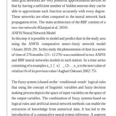
basis grid networks are very powerful approximation devices, so
that by having a sufficient number of hidden neurons, they can be
able to approximate each function accurately with every degree.
These networks are often compared to the neural network back
propagation error. The main architecture of the RBF consists of a
two-tier network (Khanjani et al., 2016).
ANFIS Neural Network Model
In this step, it is possible to model and predict dust in the study area
using the ANFIS comparative neuro-fuzzy network model
(Ansari, 2010: 29). In this study, the phenomenon of dust in a series
of time of 276 months (23 × 12 276) was considered in two ANFIS
and RBF neural networks models in each station. In a time series
consisting of n examples x_1, 〖x〗 _ (2), ..., x_n is the next value of
relation (6) of its previous value (Asghari Oskouei, 2002: 75).
The fuzzy system is based on the "conditional-result" logical rules
that, using the concept of linguistic variables and fuzzy decision
making process depicts the space of input variables on the space of
the output variables. The combination of fuzzy systems based on
logical rules, and artificial neural network methods can enable the
extraction of knowledge from numerical data. It has led to the
introduction of a comparative neural system inference. A sogeven