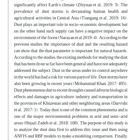
significantly affect Earth's climate (Zhiyuan et al., 2019: 3). The
prevalence of dust storms is devastating human health and
agricultural activities in Central Asia (Tiangang et al., 2019: 16).
Dust plays an important role in socio-economic development, but
on the other hand, such supply can have a negative impact on the
environment of the forest (Narayan et al, 2019: 4). According to the
previous studies, the importance of dust and the resulting hazard
can show that the dust parameter is important for natural hazards.
According to the studies, the existing methods for studying the dust
that has been done so far have been general and have not adequately
addressed the subject. Dust in the areas under its control anywhere
in the world has had a risk for various parts of life. Dust storms have
also been growing in recent years (Mohammad Khan, 2017: 495).
Dust phenomenon due to recent droughts caused adverse biological
effects and damages in agriculture, industry and transportation in
the provinces of Khuzestan and other neighboring areas (Darvishi
et al., 2017: 1). Today, dust is one of the common phenomena and is
one of the major environmental problems in arid and semi-arid
areas (Hejazi Zadeh et al., 2018: 108). The purpose of this study is
to analyze the dust data first to address this issue and then, using
ANFIS and RBF models, to make a modeling comparison. Finally,