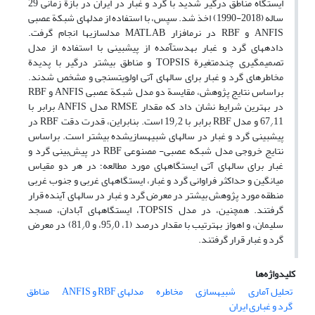
ایستگاه مناطق درگیر شدید با گرد و غبار در ایران در بازة زمانی 29
ساله (2018-1990) اخذ شد. سپس، با استفاده از مدل‏های شبکة عصبی
ANFIS و RBF در نرم‏افزار MATLAB مدل‏سازی‏ها انجام گرفت.
داده‏های گرد و غبار به‏دست‏آمده از پیش‏بینی با استفاده از مدل
تصمیم‏گیری چندمتغیرة TOPSIS و مناطق بیشتر درگیر با پدیدة
مخاطره‏ای گرد و غبار برای سال‏های آتی اولویت‏سنجی و مشخص شدند.
براساس نتایج پژوهش، مقایسة دو مدل شبکة عصبی ANFIS و RBF
در بهترین شرایط نشان داد که مقدار RMSE مدل ANFIS برابر با
11 و مدل RBF برابر با 19
67
2 است. بنابراین، قدرت دقت RBF در
/
/
پیش‏بینی گرد و غبار در سال‏های شبیه‏سازی‏شده بیشتر است. براساس
نتایج خروجی مدل شبکه عصبی- مصنوعی RBF در پیش‌بینی گرد و
غبار برای سال‏های آتی ایستگاه­های مورد مطالعه؛ در هر دو مقیاس
میانگین و حداکثر فراوانی گرد و غبار، ایستگاه‏های غربی و جنوب غربی
منطقه مورد پژوهش بیشتر در معرض گرد و غبار در سال­های آینده قرار
گرفتند. همچنین، در مدل TOPSIS، ایستگاه‏های آبادان، مسجد
سلیمان، و اهواز به‏ترتیب با مقدار درصد (1، 95
0، و 81
0) در معرض
/
/
گرد و غبار قرار گرفتند.
کلیدواژه‌ها
تحلیل آماری
شبیه‏سازی
مخاطره
مدل‏های RBF و ANFIS
مناطق
گرد و غباری ایران