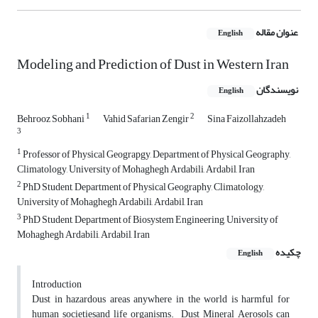
عنوان مقاله
English
Modeling and Prediction of Dust in Western Iran
نویسندگان
English
1
2
Behrooz Sobhani
Vahid Safarian Zengir
Sina Faizollahzadeh
3
1
Professor of Physical Geograpgy, Department of Physical Geography,
Climatology, University of Mohaghegh Ardabili, Ardabil, Iran
2
PhD Student, Department of Physical Geography, Climatology,
University of Mohaghegh Ardabili, Ardabil, Iran
3
PhD Student, Department of Biosystem Engineering, University of
Mohaghegh Ardabili, Ardabil, Iran
چکیده
English
Introduction
Dust in hazardous areas anywhere in the world is harmful for
human societiesand life organisms. Dust Mineral Aerosols can