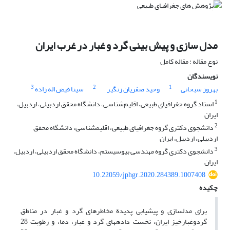
مدل‏ سازی و پیش ‏بینی گرد و غبار در غرب ایران
نوع مقاله : مقاله کامل
نویسندگان
3
2
1
بهروز سبحانی
وحید صفریان زنگیر
سینا فیض اله زاده
1
استاد گروه جغرافیای طبیعی، اقلیم‌شناسی، دانشگاه محقق اردبیلی، اردبیل،
ایران
2
دانشجوی دکتری گروه جغرافیای طبیعی، اقلیم‏شناسی، دانشگاه محقق
اردبیلی، اردبیل، ایران
3
دانشجوی دکتری گروه مهندسی بیوسیستم، دانشگاه محقق اردبیلی، اردبیل،
ایران
10.22059/jphgr.2020.284389.1007408
چکیده
برای مدل‏سازی و پیش‏یابی پدیدة مخاطره‏ای گرد و غبار در مناطق
گردوغبارخیز ایران، نخست داده‏های گرد و غبار، دما، و رطوبت 28