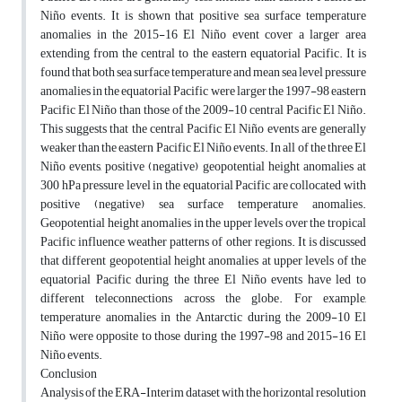
Niño events. It is shown that positive sea surface temperature
anomalies in the 2015-16 El Niño event cover a larger area
extending from the central to the eastern equatorial Pacific. It is
found that both sea surface temperature and mean sea level pressure
anomalies in the equatorial Pacific were larger the 1997-98 eastern
Pacific El Niño than those of the 2009-10 central Pacific El Niño.
This suggests that the central Pacific El Niño events are generally
weaker than the eastern Pacific El Niño events. In all of the three El
Niño events, positive (negative) geopotential height anomalies at
300 hPa pressure level in the equatorial Pacific are collocated with
positive (negative) sea surface temperature anomalies.
Geopotential height anomalies in the upper levels over the tropical
Pacific influence weather patterns of other regions. It is discussed
that different geopotential height anomalies at upper levels of the
equatorial Pacific during the three El Niño events have led to
different teleconnections across the globe. For example,
temperature anomalies in the Antarctic during the 2009-10 El
Niño were opposite to those during the 1997-98 and 2015-16 El
Niño events.
Conclusion
Analysis of the ERA-Interim dataset with the horizontal resolution