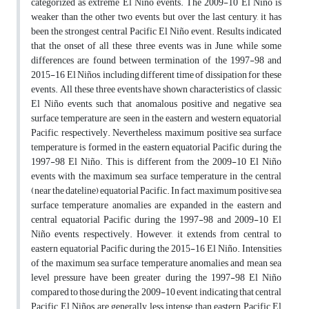
categorized as extreme El Niño events. The 2009-10 El Niño is
weaker than the other two events, but over the last century, it has
been the strongest central Pacific El Niño event. Results indicated
that the onset of all these three events was in June, while some
differences are found between termination of the 1997-98 and
2015-16 El Niños, including different time of dissipation for these
events. All these three events have shown characteristics of classic
El Niño events, such that anomalous positive and negative sea
surface temperature are seen in the eastern and western equatorial
Pacific, respectively. Nevertheless, maximum positive sea surface
temperature is formed in the eastern equatorial Pacific during the
1997-98 El Niño. This is different from the 2009-10 El Niño
events with the maximum sea surface temperature in the central
(near the dateline) equatorial Pacific. In fact, maximum positive sea
surface temperature anomalies are expanded in the eastern and
central equatorial Pacific during the 1997-98 and 2009-10 El
Niño events, respectively. However, it extends from central to
eastern equatorial Pacific during the 2015-16 El Niño. Intensities
of the maximum sea surface temperature anomalies and mean sea
level pressure have been greater during the 1997-98 El Niño
compared to those during the 2009-10 event, indicating that central
Pacific El Niños are generally less intense than eastern Pacific El