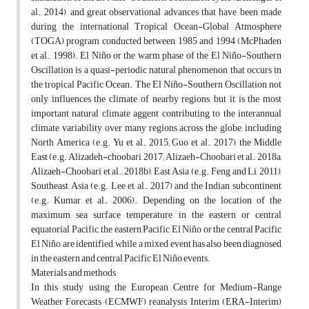
al., 2014), and great observational advances that have been made
during the international Tropical Ocean-Global Atmosphere
(TOGA) program conducted between 1985 and 1994 (McPhaden
et al., 1998). El Niño or the warm phase of the El Niño-Southern
Oscillation is a quasi-periodic natural phenomenon that occurs in
the tropical Pacific Ocean. The El Niño-Southern Oscillation not
only influences the climate of nearby regions, but it is the most
important natural climate aggent contributing to the interannual
climate variability over many regions across the globe, including
North America (e.g. Yu et al., 2015; Guo et al., 2017), the Middle
East (e.g. Alizadeh-choobari, 2017; Alizaeh-Choobari et al., 2018a,
Alizaeh-Choobari et al., 2018b), East Asia (e.g. Feng and Li, 2011),
Southeast Asia (e.g. Lee et al., 2017) and the Indian subcontinent
(e.g. Kumar et al., 2006). Depending on the location of the
maximum sea surface temperature in the eastern or central
equatorial Pacific, the eastern Pacific El Niño or the central Pacific
El Niño are identified, while a mixed event has also been diagnosed
in the eastern and central Pacific El Niño events.
Materials and methods
In this study, using the European Centre for Medium-Range
Weather Forecasts (ECMWF) reanalysis Interim (ERA-Interim)