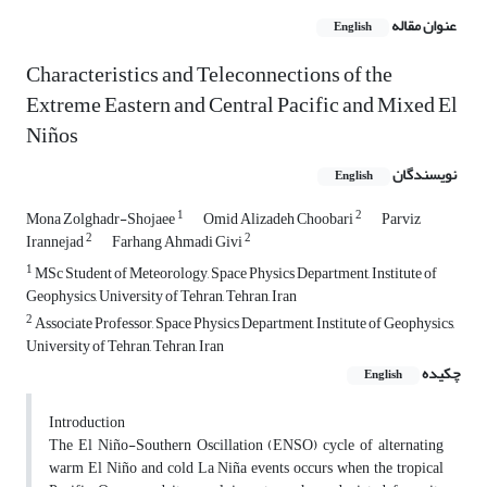
عنوان مقاله
English
Characteristics and Teleconnections of the
Extreme Eastern and Central Pacific and Mixed El
Niños
نویسندگان
English
1
2
Mona Zolghadr-Shojaee
Omid Alizadeh Choobari
Parviz
2
2
Irannejad
Farhang Ahmadi Givi
1
MSc Student of Meteorology, Space Physics Department, Institute of
Geophysics, University of Tehran, Tehran, Iran
2
Associate Professor, Space Physics Department, Institute of Geophysics,
University of Tehran, Tehran, Iran
چکیده
English
Introduction
The El Niño-Southern Oscillation (ENSO) cycle of alternating
warm El Niño and cold La Niña events occurs when the tropical