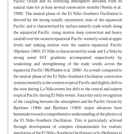
Pacific Ocean and its overlying atmosphere deviated from its
natural state for at least several consecutive months (Neelin et al.,
1998). The neutral phase of the El Niño-Southern Oscillation is
derived by the strong zonally asymmetric state of the equatorial
Pacific and is characterized by surface easterly trade winds along
the equatorial Pacific, rising motion, deep convection and heavy
rainfall over the western equatorial Pacific, westerly winds at upper
levels and sinking motion over the eastern equatorial Pacific
(Bjerknes, 1969). El Niño is characterized by weak and La Niña by
strong zonal SST gradients, accompanied respectively by
weakening and strengthening of the trade winds across the
equatorial Pacific (McPhaden et al. 2006). As a result, compared to
the neutral phase of the El Niño-Southern Oscillation, convective
systems intensify in the western tropical Pacific and slightly shift to
the west during La Niña events, but shift to the central and eastern
tropical Pacific during El Niño events. Since this early recognition
of the coupling between the atmosphere and the Pacific Ocean by
Bjerknes (1966) and Bjerknes (1969), major advances have
beenmade toward a comprehensive understanding of the physics of
the El Niño-Southern Oscillation. This is particularly achived
through development of complex climatemodels for realistic
simulation of the El Niño-Southern Oscillation cycle (Bellenger et