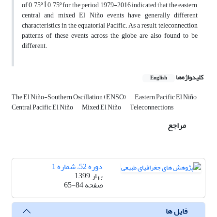
of 0.75º Í 0.75º for the period 1979-2016 indicated that the eastern,
central and mixed El Niño events have generally different
characteristics in the equatorial Pacific. As a result, teleconnection
patterns of these events across the globe are also found to be
different.
کلیدواژه‌ها
English
The El Niño-Southern Oscillation (ENSO)
Eastern Pacific El Niño
Central Pacific El Niño
Mixed El Niño
Teleconnections
مراجع
دوره 52، شماره 1
بهار 1399
صفحه
65-84
فایل ها