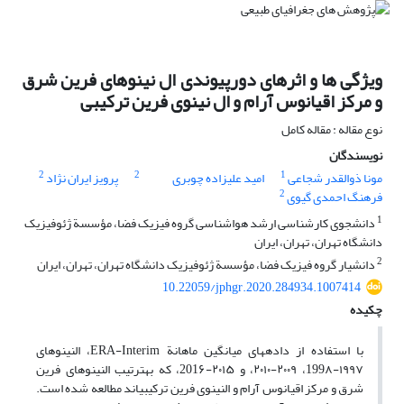
ویژگی ‏ها‏ و اثرهای دورپیوندی ال‏ نینو‏های فرین شرق
و مرکز اقیانوس آرام و ال ‏نینوی فرین ترکیبی
نوع مقاله : مقاله کامل
نویسندگان
2
2
1
مونا ذوالقدر شجاعی
امید علیزاده چوبری
پرویز ایران نژاد
2
فرهنگ احمدی گیوی
1
دانشجوی کارشناسی ارشد هواشناسی گروه فیزیک فضا، مؤسسة ژئوفیزیک
دانشگاه تهران، تهران، ایران
2
دانشیار گروه فیزیک فضا، مؤسسة ژئوفیزیک دانشگاه تهران، تهران، ایران
10.22059/jphgr.2020.284934.1007414
چکیده
با استفاده از داده‏های میانگین ماهانة ERA-Interim، ال‏نینوهای
۱۹۹۷-199۸، ۲۰۰۹-۲۰۱۰، و ۲۰۱۵-201۶، که به‏ترتیب ال‏نینوهای فرین
شرق و مرکز اقیانوس آرام و ال
نینوی فرین ترکیبی‏اند مطالعه شده است.