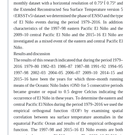
monthly dataset with a horizontal resolution of 0.75º Í 0.75º, and
the Extended Reconstructed Sea Surface Temperature version 5
(ERSSTv5) dataset, we determined the phase of ENSO and the type
of El Niño events during the period 1979-2016. In addition,
characteristics of the 1997-98 eastern Pacific El Niño, and the
2009-10 central Pacific El Niño and the 2015-16 El Niño are
investigated as a mixed event of the eastern and central Pacific El
Niño,.
Results and discussion
The results of this research indicateed that during the period 1979-
2016, 1979-80, 1982-83, 1986-87, 1987-88, 1991-92, 1994-95,
1997-98, 2002-03, 2004-05, 2006-07, 2009-10, 2014-15 and
2015-16 have been the years for which three-month running
means of the Oceanic Niño Index (ONI) for 5 consecutive periods
became greater or equal to 0.5 degree Celcius, indicating the
occurrence of El Niño in these years. To determine the eastern and
central Pacific El Niños during the period 1979-2016, we used the
empirical orthogonal function (EOF) by examining spatial
correlation between sea surface temperature anomalies in the
equatorial Pacific Ocean and results of the empirical orthogonal
function. The 1997-98 and 2015-16 El Niño events are both