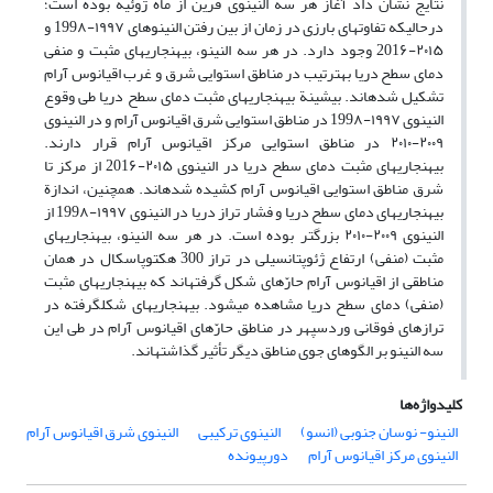
نتایج نشان داد آغاز هر سه ال‏نینوی فرین از ماه ژوئیه بوده است؛
درحالی‏که تفاوت‏های بارزی در زمان از بین رفتن ال
نینوهای ۱۹۹۷-199۸ و
۲۰۱۵-201۶ وجود دارد. در هر سه ال‏نینو، بی‏هنجاری‏های مثبت و منفی
دمای سطح دریا به
ترتیب در مناطق استوایی شرق و غرب اقیانوس آرام
تشکیل شده‏اند. بیشینة بی‏هنجاری‏های مثبت دمای سطح دریا طی وقوع
ال‏نینوی ۱۹۹۷-199۸ در مناطق استوایی شرق اقیانوس آرام و در ال‏نینوی
۲۰۰۹-۲۰۱۰ در مناطق استوایی مرکز اقیانوس آرام قرار دارند.
بی
هنجاری
های مثبت دمای سطح دریا در ال‏نینوی ۲۰۱۵-201۶ از مرکز تا
شرق مناطق استوایی اقیانوس آرام کشیده شده
اند. همچنین، اندازة
بی‏هنجاری‏های دمای سطح دریا و فشار تراز دریا در ال‏نینوی ۱۹۹۷-199۸ از
ال‏نینوی ۲۰۰۹-۲۰۱۰ بزرگ‏تر بوده است. در هر سه ال‏‏نینو، بی‏هنجاری
های
مثبت (منفی) ارتفاع ژئوپتانسیلی در تراز 300 هکتوپاسکال در همان
مناطقی از اقیانوس آرام حارّه
ای شکل گرفته
اند که بی‏هنجاری
های مثبت
(منفی) دمای سطح دریا مشاهده می
شود. بی
هنجاری
های شکل
گرفته در
ترازهای فوقانی وردسپهر در مناطق حارّه
ای اقیانوس آرام در طی این
سه ال
نینو بر الگوهای جوی مناطق دیگر تأثیر گذاشته‏اند.
کلیدواژه‌ها
ال‏نینو- نوسان جنوبی (انسو)
ال‏نینوی ترکیبی
ال‏نینوی شرق اقیانوس آرام
ال‏نینوی مرکز اقیانوس آرام
دورپیونده