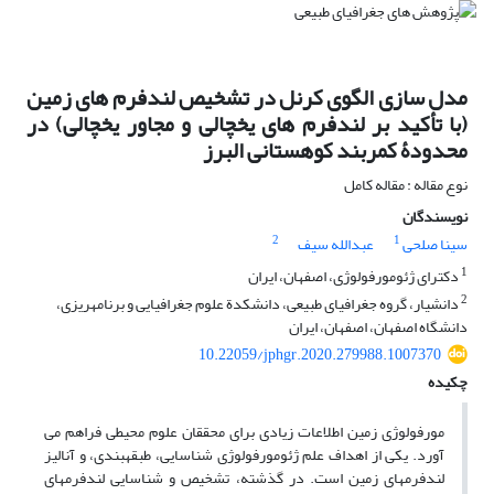
مدل سازی الگوی کرنل در تشخیص لندفرم های زمین
(با تأکید بر لندفرم های یخچالی و مجاور یخچالی) در
محدودۀ کمربند کوهستانی البرز
نوع مقاله : مقاله کامل
نویسندگان
2
1
سینا صلحی
عبدالله سیف
1
دکترای ژئومورفولوژی، اصفهان، ایران
2
دانشیار، گروه جغرافیای طبیعی، دانشکدة علوم جغرافیایی و برنامه‏ریزی،
دانشگاه اصفهان، اصفهان، ایران
10.22059/jphgr.2020.279988.1007370
چکیده
مورفولوژی زمین اطلاعات زیادی برای محققان علوم محیطی فراهم می
آورد. یکی از اهداف علم ژئومورفولوژی شناسایی، طبقه‏بندی، و آنالیز
لندفرم‏های زمین است. در گذشته، تشخیص و شناسایی لندفرم‏های