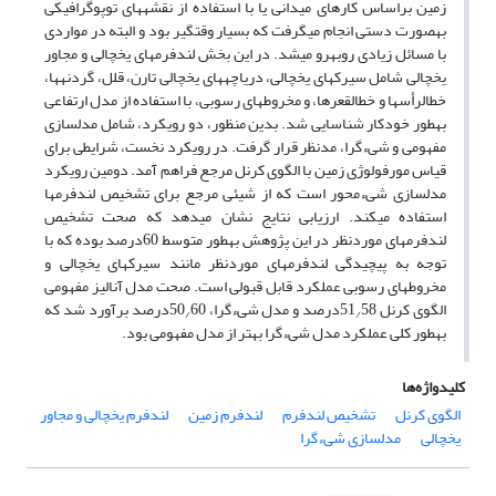
زمین براساس کارهای میدانی یا با استفاده از نقشه‏های توپوگرافیکی
به‏صورت دستی انجام می‏گرفت که بسیار وقت‏گیر بود و البته در مواردی
با مسائل زیادی رو‏به‏رو می‏شد. در این بخش لندفرم‏های یخچالی و مجاور
یخچالی شامل سیرک‏های یخچالی، دریاچه‏های یخچالی تارن، قلل، گردنه‏ها،
خط‏الرأس‏ها و خط‏القعرها، و مخروط‏های رسوبی، با استفاده از مدل ارتفاعی
به‏طور خودکار شناسایی شد. بدین منظور، دو رویکرد، شامل مدل‏سازی
مفهومی و شی‏ء‏گرا، مدنظر قرار گرفت. در رویکرد نخست، شرایطی برای
قیاس مورفولوژی زمین با الگوی کرنل مرجع فراهم آمد. دومین رویکرد
مدل‏سازی شی‏ء‏محور است که از شیئی مرجع برای تشخیص لندفرم‏ها
استفاده می‏کند. ارزیابی نتایج نشان می‏دهد که صحت تشخیص
لندفرم‏های موردنظر در این پژوهش به‏طور متوسط 60درصد بوده که با
توجه به پیچیدگی لندفرم‏های موردنظر مانند سیرک‏های یخچالی و
مخروط‏های رسوبی عملکرد قابل قبولی است. صحت مدل آنالیز مفهومی
الگوی کرنل 51
58درصد و مدل شی‏ء‏گرا، 50
60درصد برآورد شد که
/
/
به‏طور کلی عملکرد مدل شی‏ء‏گرا بهتر از مدل مفهومی بود.
کلیدواژه‌ها
الگوی کرنل
تشخیص لندفرم
لندفرم زمین
لندفرم یخچالی و مجاور
یخچالی
مدل‏سازی شی‏ء‏گرا