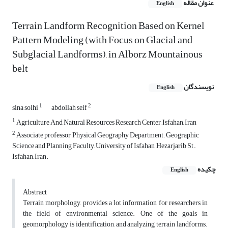
عنوان مقاله
English
Terrain Landform Recognition Based on Kernel
Pattern Modeling (with Focus on Glacial and
Subglacial Landforms), in Alborz Mountainous
belt
نویسندگان
English
1
2
sina solhi
abdollah seif
1
Agriculture And Natural Resources Research Center, Isfahan, Iran
2
Associate professor, Physical Geography Department , Geographic
Science and Planning Faculty, University of Isfahan, Hezarjarib St.,
Isfahan, Iran.
چکیده
English
Abstract
Terrain morphology, provides a lot information for researchers in
the field of environmental science. One of the goals in
geomorphology is identification, and analyzing terrain landforms.