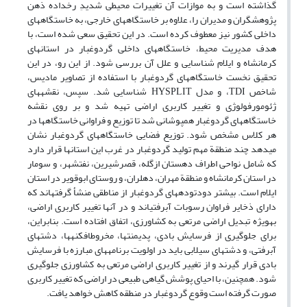
گذاشته است و به موازات آن تغییرات محیطی شدیدِ رخ‏داده ذهن
پژوهشگران و مدیران را، علاوه بر خاستگاه‏های خارجی، به خاستگاه‏های
داخلی کشور نیز معطوف کرده است. در این تحقیق سعی شده است، با
هدف مدیریت محیط، خاستگاه‏های داخلی گردوغبار در استان‏های‏
کرمانشاه و ایلام شناسایی و علل آن بررسی شود. از این رو، در این
تحقیق نخست خاستگاه‏های ‏گردوغبار با استفاده از تصاویر مادیس،
شاخص TDI، و مدل HYSPLIT شناسایی شد. سپس، نقشه‏های
ژئومورفولوژی و تغییر کاربری اراضی تهیه شد و بر روی نقشه
خاستگاه‏های گردوغبار همپوشانی شد تا توزیع و فراوانی خاستگاه‏ها در
هر کلاس مشخص شود. توزیع فضایی خاستگاه‏های گردوغبار نشان
می‏دهد چند منطقة مهم تولید گردوغبار در غرب این استان‏ها قرار دارد
که شامل نواحی اطراف دهستان ازگله، قصرشیرین، نفت‏شهر، و سومار
در استان کرمانشاه و منطقة مهران، دهلران، و روستای ابوقویر در استان
ایلام است‏. بیشتر دودتوده‏های گردوغبار از مناطقی منشأ گرفته‏اند که
دارای ذخایر فراوان رسوبات آبرفتی‏اند و در آن‏ها تغییر کاربری اراضی،
به‏ویژه تبدیل اراضی مرتعی به کشاورزی، اتفاق افتاده است. بنابراین،
برای جلوگیری از فرسایش بادی، پدیمنت‏ها، مخروط‏افکنه‏ها، دشت‏های
آبرفتی، و دشت‏های سیلابی باید در اولویت برنامه‏های مبارزه با فرسایش
بادی قرار گیرند و از تغییر کاربری اراضی مرتعی به کشاورزی جلوگیری
شود. همچنین، با احیای پوشش گیاهی طبیعی در اراضی که تغییر کاربری
صورت گرفته است وقوع گردوغبار در منطقه کاهش خواهد یافت.