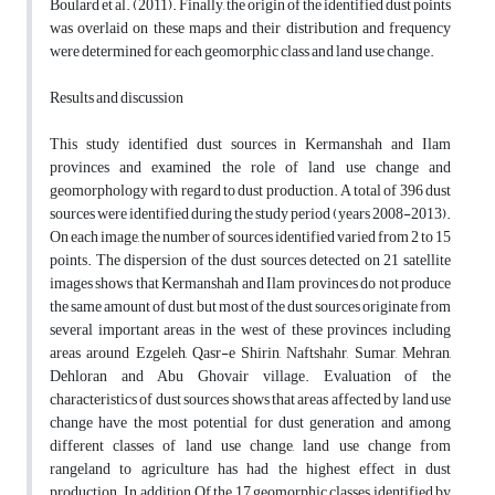
Boulard et al. (2011). Finally, the origin of the identified dust points
was overlaid on these maps and their distribution and frequency
were determined for each geomorphic class and land use change.
Results and discussion
This study identified dust sources in Kermanshah and Ilam
provinces and examined the role of land use change and
geomorphology with regard to dust production. A total of 396 dust
sources were identified during the study period (years 2008-2013).
On each image, the number of sources identified varied from 2 to 15
points. The dispersion of the dust sources detected on 21 satellite
images shows that Kermanshah and Ilam provinces do not produce
the same amount of dust, but most of the dust sources originate from
several important areas in the west of these provinces including
areas around Ezgeleh, Qasr-e Shirin, Naftshahr, Sumar, Mehran,
Dehloran and Abu Ghovair village. Evaluation of the
characteristics of dust sources shows that areas affected by land use
change have the most potential for dust generation and among
different classes of land use change, land use change from
rangeland to agriculture has had the highest effect in dust
production. In addition, Of the 17 geomorphic classes identified by