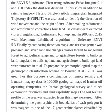
the ENVI 5.3 software. Then, using software Erdas Imagine 9.1
and TDI Index the dust was detected. In this study, in addition to
satellite imagery, Hybrid Single-Particle Lagrangian Integrated
Trajectory )HYSPLIT( was also used to identify the direction of
wind movement and the origin of dust. After making radiometric
and atmospheric corrections, four land use classes were extracted
(forest, rangeland, agriculture, and built-up land) in 2000 and 2015
with Maximum Likelihood algorithm in Software ENVI
5.3.Finally, by comparing these two maps, land use change map was
prepared and seven land use changes classes (forest to rangeland,
forest to agriculture, rangeland to agriculture, forests to built-up
land, rangeland to built-up land and agriculture to built-up) land
were extracted in total. To prepare the geomorphological map, the
geomorphic classification scheme of Boulard et al. (2011) was
used. For this purpose a combination of remote sensing and
Landsat imagery data, 1: 100,000 geological maps of Iranian oil
operating companies, the Iranian geological survey and mines
exploration resources and land capability map (The soil texture
profile of the area was extracted from this map) were used. After
determining the geomorphic unit boundaries of each polygon, it
was assigned to one of the 17 geomorphic classes classified by