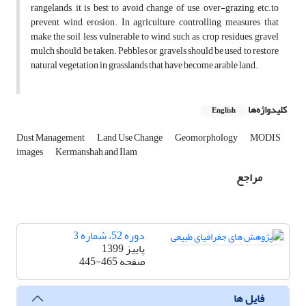
rangelands, it is best to avoid change of use, over-grazing, etc.to
prevent wind erosion. In agriculture controlling measures that
make the soil less vulnerable to wind, such as crop residues, gravel
mulch should be taken. Pebbles or gravels should be used to restore
natural vegetation in grasslands that have become arable land.
کلیدواژه‌ها
English
Dust Management
Land Use Change
Geomorphology
MODIS
images
Kermanshah and Ilam
مراجع
دوره 52، شماره 3
پاییز 1399
صفحه
445-465
فایل ها