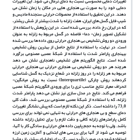
تغییرات دمایی محسوسی نسبت به دمای نرمال می ‏شود. این تغییرات
دمایی خود را به‏ صورت
بی‏ هنجاری
‏ هایی در مکان یا زمان نشان می‏
دهند
.
در این تحقیق با استفاده از محصولات حرارتی سنجند
ة
مادیس و
شیپ‏ فایل گسل ‏های ایران، هفت زلزله با شدت بیشتر از
شش
ریشتر
،
که در ایران رخ داده، بررسی
شد
ه است. در این پژوهش با استفاده از
تشکیل تصویر زمان
-
دما
-
فاصله در گسل مربوط به زلزله به
عنوان
ورودی دو روش تشخیص بی‏ هنجاری حرارتی روی داده‏ ها بررسی
شد
ه
است. در نهایت
،
با استفاده از نتایج حاصل از بهترین روش تشخیص
بی‏هنجاری پارامتر شدت با استفاده از شبکة عصبی مصنوعی برآورد
شده است. نتایج الگوریتم ‏های تشخیص ناهنجاری نشان می ‏دهد
هرچند هر دو روش تشخیص بی ‏هنجاری حرارتی بی‏ هنجاری حرارتی
مربوط به هر زلزله را در روز زلزله در شعاع نزدیک به گسل شناسایی
کرده‏اند روش چارکی (
Interquartile
) نسبت به روش میانگین
-
انحراف
‏
معیار نتایج مناسب ‏تری را برای ورودی الگوریتم شبکة عصبی
فراهم می ‏کند. نتایج در مدل ‏سازی نیز نشان می ‏دهد پارامتر شدت
زلزله
،
که با استفاده از شبکة عصبی مصنوعی بررسی
شد،
دقت کلی
0 را داشته است.
73
ذکر این نکته
لازم است که پیش ‏نشانگر تغییرات
/
دمای سطح و بی ‏هنجاری‏ های حرارتی به
تنهایی نمی ‏تواند برای بررسی
کامل پارامترهای زلزله کافی و دقت لازم را برای تحلیل زلزله داشته
باشد. ولی با توجه به حجم پایین داده‏ های حرارتی و سادگی کار با آن‏ها
،
توصیه می ‏شود از آن‏ها برای بررسی ‏های ابتدایی و آغازین زمین
لرزه
استفاده شود و در صورت ت
أ
یید نسبی آن برای تحلیل‏های بیشتر، از روش‏ها