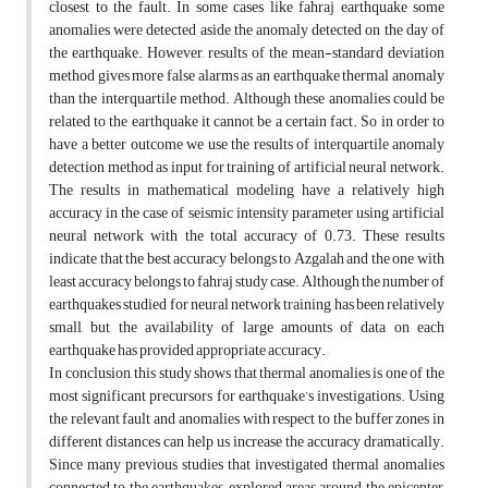
closest to the fault. In some cases like fahraj earthquake some
anomalies were detected aside the anomaly detected on the day of
the earthquake. However, results of the mean-standard deviation
method gives more false alarms as an earthquake thermal anomaly
than the interquartile method. Although these anomalies could be
related to the earthquake it cannot be a certain fact. So in order to
have a better outcome we use the results of interquartile anomaly
detection method as input for training of artificial neural network.
The results in mathematical modeling have a relatively high
accuracy in the case of seismic intensity parameter using artificial
neural network with the total accuracy of 0.73. These results
indicate that the best accuracy belongs to Azgalah and the one with
least accuracy belongs to fahraj study case. Although the number of
earthquakes studied for neural network training has been relatively
small, but the availability of large amounts of data on each
earthquake has provided appropriate accuracy.
In conclusion, this study shows that thermal anomalies is one of the
most significant precursors for earthquake’s investigations. Using
the relevant fault and anomalies with respect to the buffer zones in
different distances can help us increase the accuracy dramatically.
Since many previous studies that investigated thermal anomalies
connected to the earthquakes, explored areas around the epicenter,