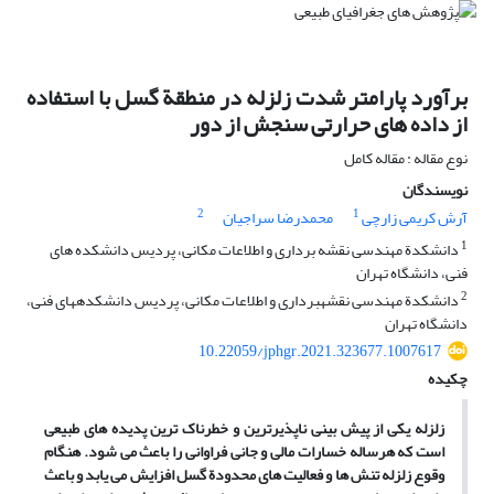
برآورد پارامتر شدت زلزله در منطقة گسل با استفاده
از داده ‏های حرارتی سنجش از دور
نوع مقاله : مقاله کامل
نویسندگان
2
1
آرش کریمی زارچی
محمدرضا سراجیان
1
دانشکدة مهندسی نقشه‏ برداری و اطلاعات مکانی، پردیس دانشکده‏ های
فنی، دانشگاه تهران
2
دانشکدة مهندسی نقشه‏برداری و اطلاعات مکانی، پردیس دانشکده‏های فنی،
دانشگاه تهران
10.22059/jphgr.2021.323677.1007617
چکیده
زلزله‏
یکی از پیش
بینی
‏ناپذیر
‏ترین و خطرناک ‏ترین پدیده ‏های طبیعی
است
که هرساله خسارات مالی و جانی فراوانی را باعث می
شود.
هنگام
وقوع زلزله تنش ‏ها و فعالیت‏ های محدود
ة
گسل افزایش می
یابد
و
باعث