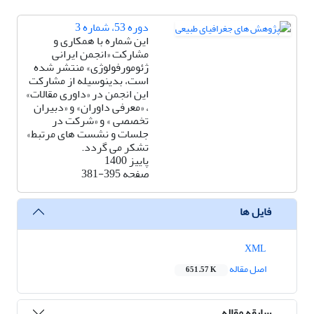
دوره 53، شماره 3
این شماره با همکاری و
مشارکت «انجمن ایرانی
ژئومورفولوژی» منتشر شده
است، بدینوسیله از مشارکت
این انجمن در «داوری مقالات»
، «معرفی داوران» و «دبیران
تخصصی » و «شرکت در
جلسات و نشست های مرتبط»
تشکر می گردد.
پاییز 1400
صفحه
381-395
فایل ها
XML
اصل مقاله
651.57 K
سابقه مقاله