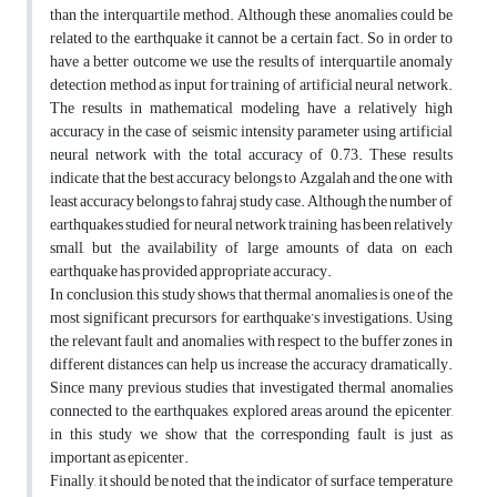
than the interquartile method. Although these anomalies could be
related to the earthquake it cannot be a certain fact. So in order to
have a better outcome we use the results of interquartile anomaly
detection method as input for training of artificial neural network.
The results in mathematical modeling have a relatively high
accuracy in the case of seismic intensity parameter using artificial
neural network with the total accuracy of 0.73. These results
indicate that the best accuracy belongs to Azgalah and the one with
least accuracy belongs to fahraj study case. Although the number of
earthquakes studied for neural network training has been relatively
small, but the availability of large amounts of data on each
earthquake has provided appropriate accuracy.
In conclusion, this study shows that thermal anomalies is one of the
most significant precursors for earthquake’s investigations. Using
the relevant fault and anomalies with respect to the buffer zones in
different distances can help us increase the accuracy dramatically.
Since many previous studies that investigated thermal anomalies
connected to the earthquakes, explored areas around the epicenter,
in this study we show that the corresponding fault is just as
important as epicenter.
Finally, it should be noted that the indicator of surface temperature