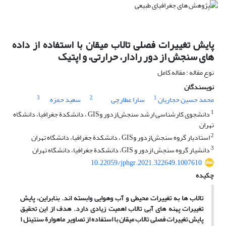
پایش تغییرات فصلی تالاب میقان با استفاده از داده
‏های سنجش ‏از ‏دور رادار، حرارتی، و اپتیک
نوع مقاله : مقاله کامل
نویسندگان
3
2
1
محمد حسین حجاریان
سارا عطارچی
سعید حمزه
1
دانشجوی کارشناسی ارشد سنجش‌ازدور وGIS ، دانشکدة جغرافیا، دانشگاه
تهران
2
استادیار گروه سنجش‌ازدور وGIS ، دانشکدة جغرافیا، دانشگاه تهران
3
دانشیار گروه سنجش‌ ازدور و GIS، دانشکدة جغرافیا، دانشگاه تهران
10.22059/jphgr.2021.322649.1007610
چکیده
تالاب ‏ها به تغییرات محیطی و آب ‏و‏هوایی وابسته ‏اند. بنابراین، پایش
تغییرات پهنه‏ های آبی تالاب اهمیت زیادی دارد. هدف از این تحقیق
پایش تغییرات فصلی تالاب میقان با استفاده از تصاویر ماهوارة سنتینل ۱