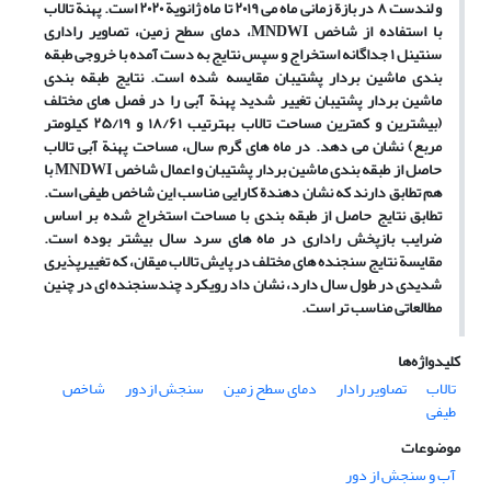
و لندست ۸ در بازة زمانی ماه می ۲۰۱۹ تا ماه ژانویة ۲۰۲۰ است. پهنة تالاب
با استفاده از شاخص
MNDWI
، دمای سطح زمین، تصاویر راداری
سنتینل ۱ جداگانه استخراج ‏و سپس نتایج به ‏دست ‏آمده با خروجی طبقه
‏بندی ماشین بردار پشتیبان مقایسه شده است. نتایج طبقه ‏بندی
ماشین بردار پشتیبان تغییر شدید پهنة آبی را در فصل‏ های مختلف
(بیشترین و کمترین مساحت تالاب به‏ترتیب ۱۸/۶۱ و ۲۵/۱۹ کیلومتر
مربع) نشان می ‏دهد. در ماه‏ های گرم سال، مساحت پهنة آبی تالاب
حاصل از طبقه ‏بندی ماشین بردار پشتیبان و اعمال شاخص
MNDWI
با
هم تطابق دارند که نشان‏ دهندة کارایی مناسب این شاخص طیفی است.
تطابق نتایج حاصل از طبقه‏ بندی با مساحت استخراج‏ شده بر اساس
ضرایب بازپخش راداری در ماه‏ های سرد سال بیشتر بوده است.
مقایسة نتایج سنجنده ‏های مختلف در پایش تالاب میقان، که تغییرپذیری
شدیدی در طول سال دارد، نشان داد رویکرد چندسنجنده ‏ای در چنین
مطالعاتی مناسب ‏تر است.
کلیدواژه‌ها
تالاب
تصاویر رادار
دمای سطح زمین
سنجش ‏ازدور
شاخص
طیفی
موضوعات
آب و سنجش از دور