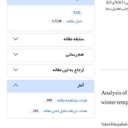
آنومالی دمایی غالب مناطق کشور به سمت نرمال و زیر نرمال تغییر پیدا می‌کند. نتایج نشان داد که برهمکنش هم‌زمان رخداد پدیده لانینا (النینو) با فازهای مثبت (منفی) NAO و AO
وجب تعدیل دما
XML
اصل مقاله
1.73 M
سابقه مقاله
هم رسانی
ارجاع به این مقاله
آمار
Analysis of
تعداد مشاهده مقاله
winter temp
999
تعداد دریافت فایل اصل مقاله
595
Vahid Khojadteh