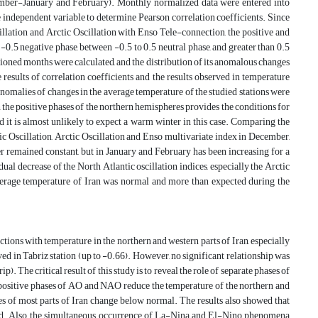
ecember-January and February). Monthly normalized data were entered into
independent variable to determine Pearson correlation coefficients. Since
illation and Arctic Oscillation with Enso Tele-connection, the positive and
0.5 negative phase, between -0.5 to 0.5 neutral phase, and greater than 0.5
tioned months were calculated, and the distribution of its anomalous changes
sults of correlation coefficients and the results observed in temperature
omalies of changes in the average temperature of the studied stations were
he positive phases of the northern hemispheres provides the conditions for
d it is almost unlikely to expect a warm winter in this case. Comparing the
ic Oscillation, Arctic Oscillation and Enso multivariate index in December,
 remained constant, but in January and February has been increasing for a
ual decrease of the North Atlantic oscillation indices, especially the Arctic
 average temperature of Iran was normal and more than expected during the
ions with temperature in the northern and western parts of Iran, especially
 in Tabriz station (up to -0.66). However, no significant relationship was
 The critical result of this study is to reveal the role of separate phases of
 positive phases of AO and NAO reduce the temperature of the northern and
s of most parts of Iran change below normal. The results also showed that
riod. Also, the simultaneous occurrence of La-Nina and El-Nino phenomena