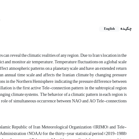
y
چکیده
English
n reveal the climatic realities of any region. Due to Iran's location in the
edict and monitor air temperature. Temperature fluctuations on a global scale
fect atmospheric patterns on a planetary scale and have an extended return
 an annual time scale and affects the Iranian climate by changing pressure
ons in the Northern Hemisphere, indicating the pressure difference between
lation is the first active Tele-connection pattern in the subtropical region
ging climate systems. The behavior of a climatic pattern in each region is
the role of simultaneous occurrence between NAO and AO Tele-connections
e Islamic Republic of Iran Meteorological Organization (IRIMO), and Tele-
ministration (NOAA) for the thirty-year statistical period (2019-1988)