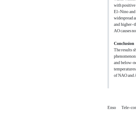
with positive
El-Nino and L
widespread a
and higher-t
AO causes nor
Conclusion
The results 
phenomenon wi
and below-no
temperatures 
of NAO and AO
Enso
Tele-co