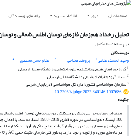
صفحه اصلی
مرور
اطلاعات نشریه
راهنمای نویسندگان
تحلیل رخداد هم‌زمان فازهای نوسان اطلس شمالی و نوسان شم
نوع مقاله : مقاله کامل
نویسندگان
3
2
1
وحید خجسته غلامی
برومند صلاحی
غلام حسن محمدی
1
گروه جغرافیای طبیعی،دانشکده علوم اجتماعی،دانشگاه محقق اردبیلی
2
استاد گروه جغرافیای طبیعی دانشگاه محقق اردبیلی
3
سازمان هواشناسی کشور؛ اداره کل هواشناسی آذربایجان شرقی
10.22059/jphgr.2022.340146.1007686
چکیده
هدف این مطالعه بررسی نقش برهمکنش دورپیوندهای نوسان اطلس شمالی و نوس
100 ایستگاه هواشناسی در دوره آما