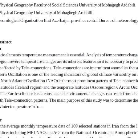
hysical Geography, Faculty of Social Sciences, University of Mohagegh Ardabili,
Physical Geography, University of Mohaghegh Ardabili
eteorological Organization, East Azerbaijan province central Bureau of meteorolog
stract
n
c elements, temperature measurement is essential. Analysis of temperature changes ca
egion, severe temperature changes are its inherent features, so it is necessary to pr
affected by Tele-connections. Tele-connections are intermittent anomalies that af
ern Oscillation is one of the leading indicators of global climate variability on
 North Atlantic Oscillation (NAO) is the most prominent pattern of Tele-connecti
latitudes (Iceland region) and the temperate latitudes (Azores region). Arctic Oscil
he Earth's climate is not constant and environmental changes can result from chan
ith Tele-connection patterns. The main purpose of this study was to determine 
inter temperature in Iran.
y
y, the average monthly temperature data of 100 selected stations in Iran from th
ndices including MEI, NAO and AO from the National-Oceanic and Atmospheric Ad