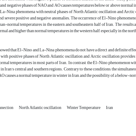
 and negative phases of NAO and AO causes temperatures below or above normal in 
a-Nina phenomena with neutral phases of North Atlantic oscillation and Arctic os
nd severe positive and negative anomalies. The occurrence of El-Nino phenomeno
han-normal temperatures in the eastern and southeastern half of Iran. The resul
mal and higher than normal temperatures in the western half, especially in the nor
showed that El-Nino and La-Nina phenomena do not have a direct and definite effe
th positive phases of North Atlantic oscillation and Arctic oscillation provides 
rmal temperatures in most parts of Iran. In contrast, the El-Nino phenomenon 
in Iran's central and southern regions. Contrary to these conditions, the simult
 causes a normal temperature in winter in Iran, and the possibility of a below-norm
nnection
North Atlantic oscillation
Winter Temperature
Iran