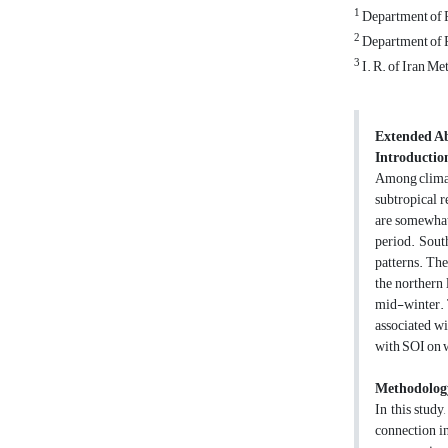
1
Department of P
2
Department of 
3
I. R. of Iran M
Extended Ab
Introductio
Among climati
subtropical r
are somewhat 
period. South
patterns. The
the northern 
mid-winter. T
associated w
with SOI on w
Methodolog
In this stud
connection i