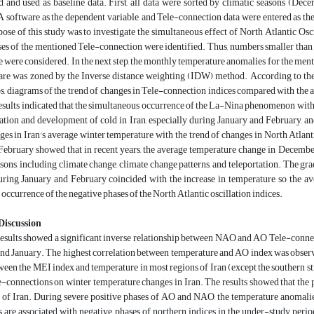
d and used as baseline data. First, all data were sorted by climatic seasons (D
oftware as the dependent variable, and Tele-connection data were entered as the 
ose of this study was to investigate the simultaneous effect of North Atlantic Osc
es of the mentioned Tele-connection were identified. Thus, numbers smaller than -
e were considered. In the next step, the monthly temperature anomalies for the men
re was zoned by the Inverse distance weighting (IDW) method. According to the re
 diagrams of the trend of changes in Tele-connection indices compared with the an
sults indicated that the simultaneous occurrence of the La-Nina phenomenon with t
cation and development of cold in Iran, especially during January and February, an
ges in Iran's average winter temperature with the trend of changes in North Atlant
February showed that in recent years, the average temperature change in December
asons, including climate change, climate change patterns, and teleportation. The grad
 during January and February coincided with the increase in temperature, so the
occurrence of the negative phases of the North Atlantic oscillation indices.
Discussion
results showed a significant inverse relationship between NAO and AO Tele-connect
nd January. The highest correlation between temperature and AO index was observed
een the MEI index and temperature in most regions of Iran (except the southern strip).
e-connections on winter temperature changes in Iran. The results showed that the
s of Iran. During severe positive phases of AO and NAO, the temperature anomalie
 are associated with negative phases of northern indices in the under-study pe