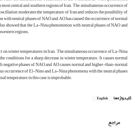
most central and southern regions of Iran. The simultaneous occurrence of
cillation moderates the temperature of Iran and reduces the possibility of
n with neutral phases of NAO and AO has caused the occurrence of normal
ts also showed that the La-Nina phenomenon with neutral phases of NAO and
thwestern regions.
ct on winter temperatures in Iran. The simultaneous occurrence of La-Nina
the conditions for a sharp decrease in winter temperature. It causes normal
with negative phases of NAO and AO causes normal and higher-than-normal
aneous occurrence of El-Nino and La-Nina phenomena with the neutral phases
al temperature, in this case, is improbable.
کلیدواژه‌ها
English
مراجع