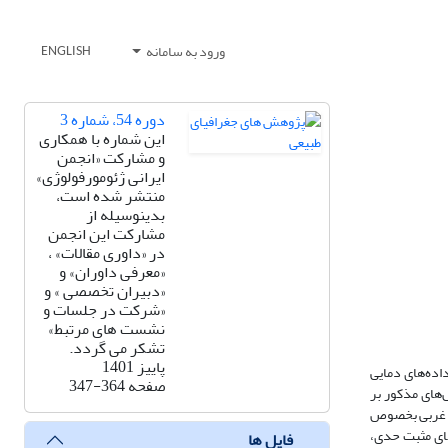
ورود به سامانه
ENGLISH
دوره 54، شماره 3
این شماره با همکاری
و مشارکت «انجمن
ایرانی ژئومورفولوژی»
منتشر شده است،
بدینوسیله از
مشارکت این انجمن
در «داوری مقالات» ،
«معرفی داوران» و
«دبیران تخصصی » و
«شرکت در جلسات و
نشست های مرتبط»
تشکر می گردد.
پاییز 1401
ده‌های دمایی
صفحه
347-364
 شاخص‌های مذکور بر
و به‌ویژه AOبا دمای بخش‌های شمالی و نیمه غربی بخصوص
گام رخداد فازهای مثبت حدی،
فایل ها