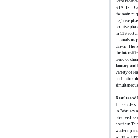
were receive
STATISTICA s
the main purp
negative phas
positive phas
in GIS softwa
anomaly maps,
drawn. The re
the intensifi
trend of chan
January, and 
variety of re
oscillation,
simultaneous 
Results and 
This study's 
in February a
observed betw
northern Tel
western part
warm winters