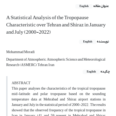
عنوان مقاله
English
A Statistical Analysis of the Tropopause
Characteristic over Tehran and Shiraz in January
and July (2000-2022)
نویسنده
English
Mohammad Moradi
Department of Atmospheric, Atmospheric Science and Meteorological
Research (ASMERC), Tehran, Iran
چکیده
English
ABSTRACT
This paper analyses the characteristics of the tropical tropopause,
mid-latitude, and polar tropopause based on the sounding
temperature data at Mehrabad and Shiraz airport stations in
January and July in the statistical period of 2000-2022. The results
showed that the observed frequency of the tropical tropopause in
Iran in January (41 and 59 present in Mehrabad and Shiraz,