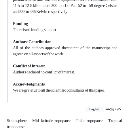
11.5 to 12.8 kilometers, 200 to 213hPa, -52 to -59 degree Celsius,
and 335 to 386 Kelvin, respectively.
Funding
There is no funding support.
Authors’ Contribution
All of the authors approved thecontent of the manuscript and
agreed on all aspects of the work.
Conflict of Interest
Authors declared no conflict of interest.
Acknowledgments
We are grateful to all the scientific consultants of this paper.
کلیدواژه‌ها
English
Stratosphere
Mid-latitude tropopause
Polar tropopause
Tropical
tropopause