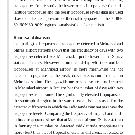
tropopauses. In this study, the lower tropical tropopause, the mid-
latitude tropopause, and the polar tropopause levels data are used
(based on the mean pressure of thermal tropopause) in the 0-30°N,
30-60°N, 60-90°N regions to analysis their characteristics.
Results and discussion
Comparing the frequency of tropopauses detected in Mehrabad and
Shiraz airport stations shows that the frequency of days with two
tropopauses detected over Mehrabad airport is lower than in Shiraz
station in January. However, the number of days with three and four
tropopauses at Mehrabad airport is more meanwhile the not
detected tropopause, i.e. the break-down ones is more frequent in
Mehrabad station. The days with one tropopause are more frequent
in Mehrabad airport in January, but the number of days with two
tropopauses is the same. The significantly elevated tropopause of
the subtropical region in the warm season is the reason for the
detected differences in which the radiosonde may not pass over the
tropopause levels. Comparing the frequency of tropical and mid-
latitude tropopause shows that at Mehrabad airport (Shiraz station)
in January, the number of detected mid-latitude tropopauses is
more (less) than that of tropical ones. This difference is related to