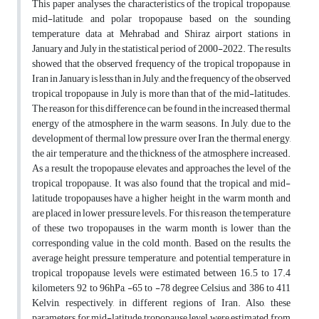
This paper analyses the characteristics of the tropical tropopause,
mid-latitude, and polar tropopause based on the sounding
temperature data at Mehrabad and Shiraz airport stations in
January and July in the statistical period of 2000-2022. The results
showed that the observed frequency of the tropical tropopause in
Iran in January is less than in July, and the frequency of the observed
tropical tropopause in July is more than that of the mid-latitudes.
The reason for this difference can be found in the increased thermal
energy of the atmosphere in the warm seasons. In July, due to the
development of thermal low pressure over Iran, the thermal energy,
the air temperature, and the thickness of the atmosphere increased.
As a result, the tropopause elevates and approaches the level of the
tropical tropopause. It was also found that the tropical and mid-
latitude tropopauses have a higher height in the warm month and
are placed in lower pressure levels. For this reason, the temperature
of these two tropopauses in the warm month is lower than the
corresponding value in the cold month. Based on the results, the
average height, pressure, temperature, and potential temperature in
tropical tropopause levels were estimated between 16.5 to 17.4
kilometers, 92 to 96hPa, -65 to -78 degree Celsius, and 386 to 411
Kelvin, respectively, in different regions of Iran. Also, these
parameters for mid-latitude tropopause level were estimated from