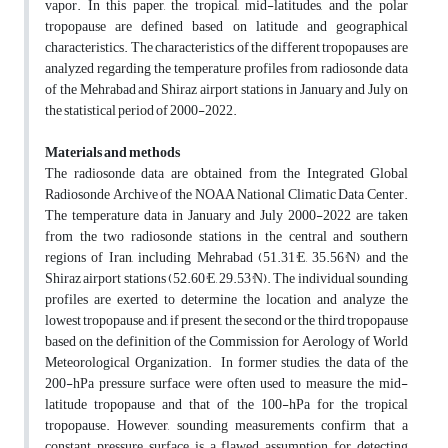
vapor. In this paper, the tropical, mid-latitudes, and the polar
tropopause are defined based on latitude and geographical
characteristics. The characteristics of the different tropopauses are
analyzed regarding the temperature profiles from radiosonde data
of the Mehrabad and Shiraz airport stations in January and July on
the statistical period of 2000-2022.
Materials and methods
The radiosonde data are obtained from the Integrated Global
Radiosonde Archive of the NOAA National Climatic Data Center.
The temperature data in January and July 2000-2022 are taken
from the two radiosonde stations in the central and southern
regions of Iran, including Mehrabad (51.31°E, 35.56°N) and the
Shiraz airport stations (52.60°E, 29.53°N). The individual sounding
profiles are exerted to determine the location and analyze the
lowest tropopause and, if present, the second or the third tropopause
based on the definition of the Commission for Aerology of World
Meteorological Organization. In former studies, the data of the
200-hPa pressure surface were often used to measure the mid-
latitude tropopause and that of the 100-hPa for the tropical
tropopause. However, sounding measurements confirm that a
constant pressure surface is a flawed assumption for detecting