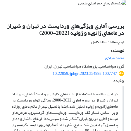
بررسی آماری ویژگی‌های وردایست در تهران و شیراز
در ماه‌های ژانویه و ژوئیه (2022-2000)
نوع مقاله : مقاله کامل
نویسنده
محمد مرادی
گروه هواشناسی، پژوهشگاه هواشناسی، تهران، ایران
10.22059/jphgr.2023.354992.1007747
چکیده
در این مطالعه با استفاده از داده‌های کاوش جو ایستگاه‌های مهرآباد
تهران و شیراز در دوره آماری 2022-2000، ویژگی انواع وردایست در
ماه‌های ژانویه و ژوئیه تحلیل شد. ابتدا با تحلیل نیم­رخ قائم دمای روزانه
و بر اساس فشار کف وردایست، وردایست‌های گرمسیری، عرض‌های
میانه و قطبی در روی ایران آشکار شد و سپس دما، ارتفاع، فشار و دمای
پتانسیل آنها تعیین شد. نتایج نشان داد که فراوانی وردایست گرمسیری
در ماه ژانویه (41 و 59 درصد در تهران و شیراز) کمتر از ماه ژوئیه (95 و