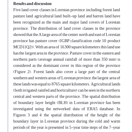
Results and discussion
Five land cover classes in Lorestan province, including forest land,
pasture land, agricultural land, built-up land, and barren land have
been recognized as the main and major land covers of Lorestan
province. The distribution of land cover classes in the province
showed that the A large area of the center, north and east of Lorestan
province has pasture cover (IGBP classification code 10, product
MCD11Q2)). With an area of 16,300 square kilometers, this land use
has the largest area in the province. Pasture cover in the eastern and
northern parts (average annual rainfall of more than 350 mm) is
considered as the dominant cover in this region of the province
(Figure 2). Forest lands also cover a large part of the central,
southern and western areas of Lorestan province, the largest area of
these lands was equal to 8765 square kilometers. Agricultural lands
(both irrigated, rainfed and horticulture) can be seen in the northern,
central and western parts of the province. The spatial distribution
of boundary layer height (BLH) in Lorestan province has been
investigated using the networked data of ERA5 database. In
Figures 3 and 4, the spatial distribution of the height of the
boundary layer in Lorestan province during the cold and warm
periods of the year is presented in 5-year time steps of the 7-year