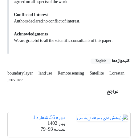
agreed on all aspects of the work.
Conflict of Interest
Authors declared no conflict of interest.
Acknowledgments
We are grateful to all the scientific consultants of this paper.
کلیدواژه‌ها
English
boundary layer
land use
Remote sensing
Satellite
Lorestan
province
مراجع
دوره 55، شماره 1
بهار 1402
صفحه
79-93