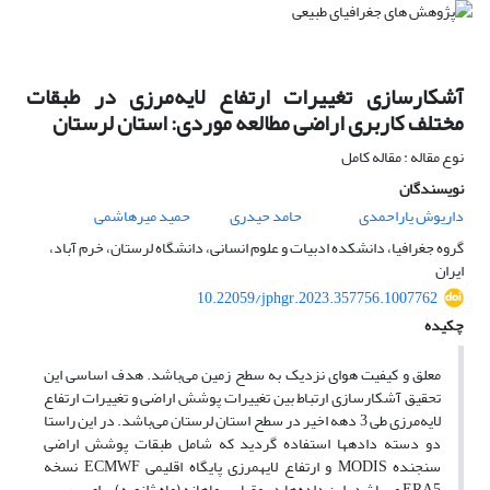
آشکارسازی تغییرات ارتفاع لایه‌مرزی در طبقات
مختلف کاربری اراضی مطالعه موردی: استان لرستان
نوع مقاله : مقاله کامل
نویسندگان
داریوش یاراحمدی
حامد حیدری
حمید میرهاشمی
گروه جغرافیا، دانشکده ادبیات و علوم انسانی، دانشگاه لرستان، خرم آباد،
ایران
10.22059/jphgr.2023.357756.1007762
چکیده
معلق و کیفیت هوای نزدیک به سطح زمین می‌باشد. هدف اساسی این
تحقیق آشکارسازی ارتباط بین تغییرات پوشش اراضی و تغییرات ارتفاع
لایه‌مرزی طی 3 دهه اخیر در سطح استان لرستان می‌باشد. در این راستا
دو دسته داده­ها استفاده گردید که شامل طبقات پوشش اراضی
سنجنده MODIS و ارتفاع لایه­مرزی پایگاه اقلیمی ECMWF نسخه
ERA5 می‌باشد. این داده‌ها در مقیاس ماهانه (ماه ژانویه) برای بررسی