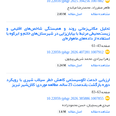
10.22059/jphgr.2025.394256.1007882
طاهر صفرراد، محمدرضا میاندج
مشاهده مقاله
اصل مقاله
2.03 M
تحلیل مکانی–زمانی روند و همبستگی شاخص‌های اقلیمی و
زیست‌محیطی مرتبط با بیابان‌زایی در شهرستان‌های خاتم و ابرکوه با
استفاده از داده‌های ماهواره‌ای
صفحه
43-61
10.22059/jphgr.2026.407281.1007912
زهرا بهزادی، محمد شریفی پیچون
مشاهده مقاله
اصل مقاله
1.24 M
ارزیابی خدمت اکوسیستمی کاهش خطر سیلاب شهری با رویکرد
دوره بازگشت بلندمدت 25 ساله، مطالعه موردی: کلان‌شهر تبریز
صفحه
63-83
10.22059/jphgr.2026.385886.1007855
مهدی هریسچیان، حسن محمودزاده
مشاهده مقاله
اصل مقاله
1.6 M