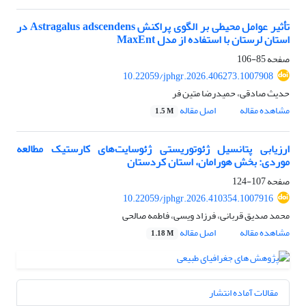
تأثیر عوامل محیطی بر الگوی پراکنش Astragalus adscendens در
استان لرستان با استفاده از مدل MaxEnt
صفحه
85-106
10.22059/jphgr.2026.406273.1007908
حدیث صادقی، حمیدرضا متین فر
مشاهده مقاله
اصل مقاله
1.5 M
ارزیابی پتانسیل ژئوتوریستی ژئوسایت‌های کارستیک مطالعه
موردی: بخش هورامان، استان کردستان
صفحه
107-124
10.22059/jphgr.2026.410354.1007916
محمد صدیق قربانی، فرزاد ویسی، فاطمه صالحی
مشاهده مقاله
اصل مقاله
1.18 M
مقالات آماده انتشار