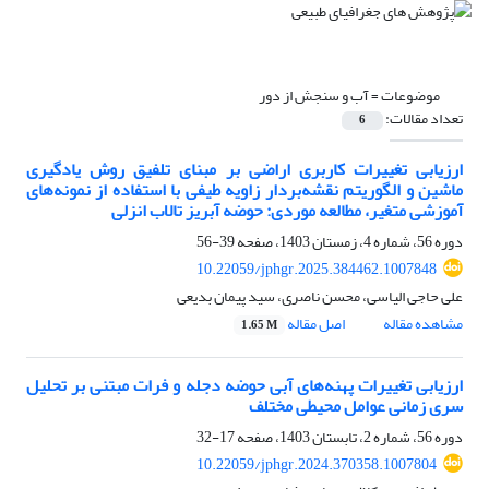
موضوعات =
آب و سنجش از دور
تعداد مقالات:
6
ارزیابی تغییرات کاربری اراضی بر مبنای تلفیق روش یادگیری
ماشین و الگوریتم نقشه‌بردار زاویه طیفی با استفاده از نمونه‌های
آموزشی متغیر، مطالعه موردی: حوضه آبریز تالاب انزلی
دوره 56، شماره 4، زمستان 1403، صفحه
39-56
10.22059/jphgr.2025.384462.1007848
علی حاجی الیاسی، محسن ناصری، سید پیمان بدیعی
مشاهده مقاله
اصل مقاله
1.65 M
ارزیابی تغییرات پهنه‌های آبی حوضه دجله و فرات مبتنی بر تحلیل
سری زمانی عوامل محیطی مختلف
دوره 56، شماره 2، تابستان 1403، صفحه
17-32
10.22059/jphgr.2024.370358.1007804