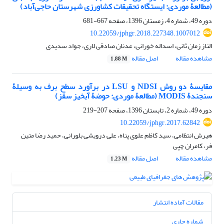
(مطالعۀ موردی: ایستگاه تحقیقات کشاورزی شهرستان حاجی‌آباد)
دوره 49، شماره 4، زمستان 1396، صفحه
667-681
10.22059/jphgr.2018.227348.1007012
الناز زمان ثانی، اسداله خورانی، عدنان صادقی لاری، جواد سدیدی
مشاهده مقاله
اصل مقاله
1.88 M
مقایسۀ دو روش NDSI و LSU در برآورد سطح برف به وسیلۀ
سنجندۀ MODIS (مطالعۀ موردی: حوضۀ آبخیز سقز)
دوره 49، شماره 2، تابستان 1396، صفحه
207-219
10.22059/jphgr.2017.62842
هیرش انتظامی، سید کاظم علوی پناه، علی درویشی بلورانی، حمید رضا متین
فر، کامران چپی
مشاهده مقاله
اصل مقاله
1.23 M
مقالات آماده انتشار
شماره جاری