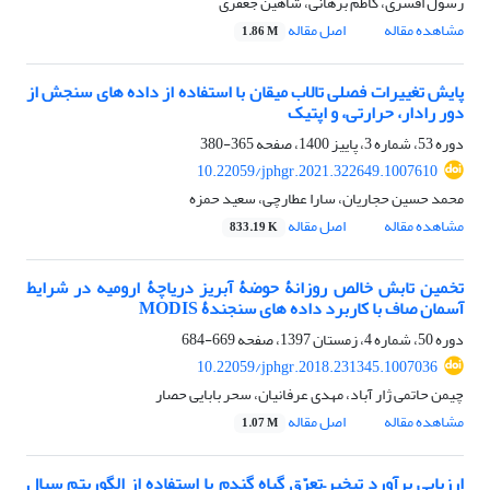
رسول افسری، کاظم برهانی، شاهین جعفری
مشاهده مقاله
اصل مقاله
1.86 M
پایش تغییرات فصلی تالاب میقان با استفاده از داده ‏های سنجش ‏از
‏دور رادار، حرارتی، و اپتیک
دوره 53، شماره 3، پاییز 1400، صفحه
365-380
10.22059/jphgr.2021.322649.1007610
محمد حسین حجاریان، سارا عطارچی، سعید حمزه
مشاهده مقاله
اصل مقاله
833.19 K
تخمین تابش خالص روزانۀ حوضۀ آبریز دریاچۀ ارومیه در شرایط
آسمان صاف با کاربرد داده‏ های سنجندۀ MODIS
دوره 50، شماره 4، زمستان 1397، صفحه
669-684
10.22059/jphgr.2018.231345.1007036
چیمن حاتمی ژار آباد، مهدی عرفانیان، سحر بابایی حصار
مشاهده مقاله
اصل مقاله
1.07 M
ارزیابی برآورد تبخیر–‌تعرّق گیاه گندم با استفاده از الگوریتم سبال