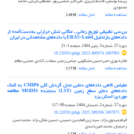
پریسا یوسفی، قاسم عزیزی، علی اکبر شمسی پور، مصطفی کریمی، محمد
محمودی
مشاهده مقاله
اصل مقاله
1.49 M
بررسی تطبیقی توزیع زمانی ـ مکانی تنش حرارتی به‌دست‌آمده از
داده‌های بازتحلیل ERA5-Land با داده‌های مشاهداتی در ایران
دوره 57، شماره 3، پاییز 1404، صفحه
1-21
10.22059/jphgr.2025.400974.1007901
فائزه نوری، امیرحسین مشکوتی، عباس رنجبر سعادت آبادی، مجتبی عظام
مشاهده مقاله
اصل مقاله
1.77 M
مقیاس کاهی داده‌های دمایی مدل گردش کلی CMIP6 به کمک
داده‌های دمای سطح زمین (LST) سنجنده MODIS مطالعه
موردی: استان یزد
دوره 57، شماره 2، تابستان 1404، صفحه
99-117
10.22059/jphgr.2025.389196.1007871
الهام مهدوی نژاد، سید زین العابدین حسینی، حسین ملکی نژاد، محمدحسن
رحیمیان، محمد امین اسدی
مشاهده مقاله
اصل مقاله