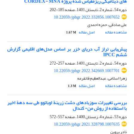
های دینامیکی ریزمقیاس شده پروژه CORDEX- MNA
دوره 54، شماره 2، تابستان 1401، صفحه
185-202
10.22059/jphgr.2022.332856.1007652
علی صادقی، حمزه احمدی
مشاهده مقاله
اصل مقاله
1.67 M
پیش‌یابی تراز آب دریای خزر بر اساس مدل‌های اقلیمی گزارش
ششم IPCC
دوره 54، شماره 2، تابستان 1401، صفحه
257-272
10.22059/jphgr.2022.342669.1007701
زهرا اسلامی، عبدالعظیم قانقرمه
مشاهده مقاله
اصل مقاله
1.3 M
بررسی تغییرات سوزبادهای دشت زرینة اوباتوو طی سه دهة اخیر
با استفاده از روش من‏- کندال
دوره 53، شماره 4، زمستان 1400، صفحه
557-572
10.22059/jphgr.2021.328798.1007635
نادر پروین