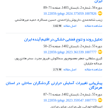
ایران
دوره 56، شماره 2، تابستان 1403، صفحه
71-89
10.22059/jphgr.2024.375059.1007826
زینب شامحمدی، داریوش یاراحمدی، حسین عساکره، حمید میرهاشمی
مشاهده مقاله
اصل مقاله
1.62 M
تحلیل روند و تنوع فضایی خشکی در اقلیم آینده ایران
دوره 55، شماره 2، تابستان 1402، صفحه
25-50
10.22059/jphgr.2023.361339.1007777
کبری سلطانی، جعفر معصوم پور سماکوش، فیروز مجرد، سحر هادی پور،
عبداله جلیلیان
مشاهده مقاله
اصل مقاله
2.71 M
پیش‌یابی تغییرات آسایش حرارتی گردشگران ساحلی در استان
هرمزگان
دوره 55، شماره 2، تابستان 1402، صفحه
71-87
10.22059/jphgr.2023.359547.1007773
اسدالله خورانی، علی مرادی، عباس مرادی