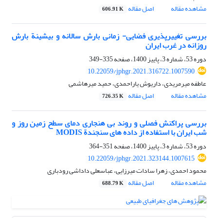
مشاهده مقاله
اصل مقاله
606.91 K
بررسی تغییرپذیری فضایی- زمانی بارش سالانه و بیشینة بارش
روزانه در غرب ایران
دوره 53، شماره 3، پاییز 1400، صفحه
335-349
10.22059/jphgr.2021.316722.1007590
عاطفه میرمریدی، داریوش یاراحمدی، حمید میرهاشمی
مشاهده مقاله
اصل مقاله
726.35 K
بررسی پراکنش فصلی و روند بی ‏هنجاری دمای سطح زمین روز و
شب ایران با استفاده از داده ‏های سنجندة MODIS
دوره 53، شماره 3، پاییز 1400، صفحه
351-364
10.22059/jphgr.2021.323144.1007615
محمود احمدی، زهرا سادات میرزایی، عباسعلی داداشی رودباری
مشاهده مقاله
اصل مقاله
688.79 K