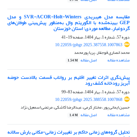
1.7 M
مقایسه مدل هیبریدی SVR-ACOR-Holt-Winters و مدل
GEP بهینه‌شده با الگوریتم وال به‌منظور پیش‌بینی طوفان‌های
گردوغبار، مطالعه موردی: استان خوزستان
دوره 57، شماره 1، بهار 1404، صفحه
19-41
10.22059/jphgr.2025.387558.1007863
محمد انصاری قوجقار، پریا پورمحمد
مشاهده مقاله
اصل مقاله
1.54 M
پیش‌نگری اثرات تغییر اقلیم بر رواناب قسمت بالادست حوضه
آبریز رودخانه کشف رود
دوره 57، شماره 1، بهار 1404، صفحه
83-99
10.22059/jphgr.2025.388558.1007868
حسین ایمانی پور، مختار کرمی، عبدالرضا کاشکی، مرتضی اسمعیل نژاد
مشاهده مقاله
اصل مقاله
1.4 M
تحلیل گروه‌های زمانی حاکم بر تغییرات زمانی-مکانی بارش سالانه