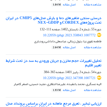
مشاهده مقاله
اصل مقاله
1.84 M
درستی سنجی متغیر‌های دما و بارش مدل‌های CMIP5 در ایران
تحت پروژه‌های CORDEX و NEX-GDDP
دوره 55، شماره 2، تابستان 1402، صفحه
111-132
10.22059/jphgr.2023.358843.1007772
فاطمه تقوی نیا، بتول زینالی، عباسعلی داداشی رودباری
مشاهده مقاله
اصل مقاله
2.64 M
تحلیل تغییرات حجم مخزن و جریان ورودی به سد دز تحت شرایط
تغییر اقلیم
دوره 54، شماره 3، پاییز 1401، صفحه
365-384
10.22059/jphgr.2022.347398.1007721
الهه عسگری، محمد باعقیده، علیرضا انتظاری، مجید حسینی، اصغر کامیار
مشاهده مقاله
اصل مقاله
1.93 M
ارزیابی تبخیر – تعرق مرجع ماهانه در ایران براساس برونداد مدل