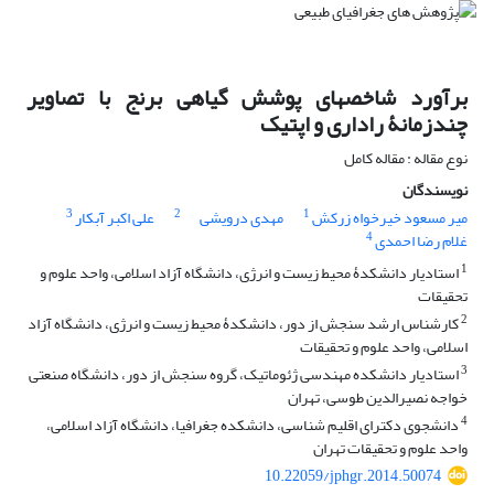
برآورد شاخص‎های پوشش گیاهی برنج با تصاویر
چندزمانۀ راداری و اپتیک
نوع مقاله : مقاله کامل
نویسندگان
3
2
1
میر مسعود خیرخواه زرکش
مهدی درویشی
علی اکبر آبکار
4
غلام رضا احمدی
1
استادیار دانشکدۀ محیط زیست و انرژی، دانشگاه آزاد اسلامی، واحد علوم و
تحقیقات
2
کارشناس ارشد سنجش از دور، دانشکدۀ محیط زیست و انرژی، دانشگاه آزاد
اسلامی، واحد علوم و تحقیقات
3
استادیار دانشکده مهندسی ژئوماتیک، گروه سنجش از دور، دانشگاه صنعتی
خواجه نصیرالدین طوسی، تهران
4
دانشجوی دکترای اقلیم شناسی، دانشکده جغرافیا، دانشگاه آزاد اسلامی،
واحد علوم و تحقیقات تهران
10.22059/jphgr.2014.50074