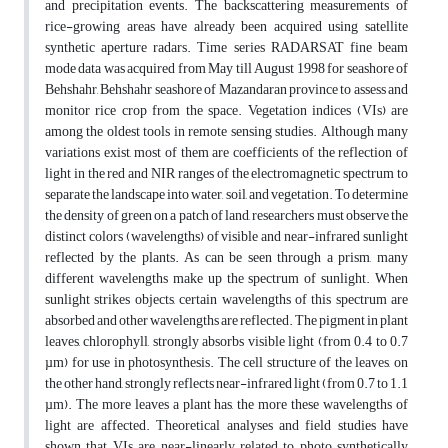
and precipitation events. The backscattering measurements of
rice-growing areas have already been acquired using satellite
synthetic aperture radars. Time series RADARSAT fine beam
mode data was acquired from May till August 1998 for seashore of
Behshahr, Behshahr seashore of Mazandaran province to assess and
monitor rice crop from the space. Vegetation indices (VIs) are
among the oldest tools in remote sensing studies. Although many
variations exist, most of them are coefficients of the reflection of
light in the red and NIR ranges of the electromagnetic spectrum to
separate the landscape into water, soil, and vegetation. To determine
the density of green on a patch of land, researchers must observe the
distinct colors (wavelengths) of visible and near-infrared sunlight
reflected by the plants. As can be seen through a prism, many
different wavelengths make up the spectrum of sunlight. When
sunlight strikes objects, certain wavelengths of this spectrum are
absorbed and other wavelengths are reflected. The pigment in plant
leaves, chlorophyll, strongly absorbs visible light (from 0.4 to 0.7
µm) for use in photosynthesis. The cell structure of the leaves, on
the other hand, strongly reflects near-infrared light (from 0.7 to 1.1
µm). The more leaves a plant has, the more these wavelengths of
light are affected. Theoretical analyses and field studies have
shown that VIs are near-linearly related to photo synthetically