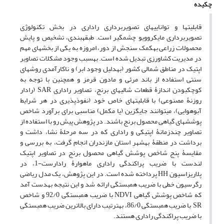
چکیده
قابلیت­ها و توانایی­های تصویربرداری راداری در بخش تکنولوژی
تصویربرداری مایکروویو چشمگیر است. طبقه­بندی، تشخیص و پایش
محصولات زراعی به‎کمک سنجش از دور، امروزه به یکی از بخش‎های مهم
در مدیریت کشاورزی تبدیل شده است. به‎سبب وجود مشکلات تصاویر
اپتیک در مناطق شمالی کشور (به‎دلیل وجود ابر) و ناکارآمدی روش‎های
سنتی استفاده از باند مرئی و مادون قرمز و همچنین با توجه به
کوچک‎بودن اندازۀ قطعات شالی­های برنج، تصاویر راداری SAR (رادار
روزنۀ مصنوعی) با قابلیت‎های خاص خود (نفوذپذیری در هر شرایط
آب‎وهوایی)، می­توانند جایگزین (یا مکمل) مناسبی برای برآورد شاخص
پوشش­های گیاهی محصول برنج باشند. در پژوهش پیش رو با استفاده از
تصاویر چندزمانۀ اپتیکی و راداری که در سه مرحلۀ نشا، داشت و
برداشت در منطقۀ بهشهرِ استان مازندران انجام گرفت، به بررسی و
مقایسۀ پنج شاخص پوشش گیاهی محصول برنج در تصاویر اپتیک
لندست با ضریب پراکندگی راداری ماهوارۀ رادارست-1، در
پلاریزاسیون HH پرداخته شده است. در این پژوهش، یک مدل ریاضی
رگرسیون خطی با ضریب همبستگی ارائه شد و این نتیجه به‎دست آمد
که شاخص پوشش گیاهی NDVI با ضریب همبستگی 92/0 و شاخص
SR با ضریب همبستگی 86/0، به‎ترتیب دارای بالاترین ضریب همبستگی
با ضریب پراکندگی راداری هستند.