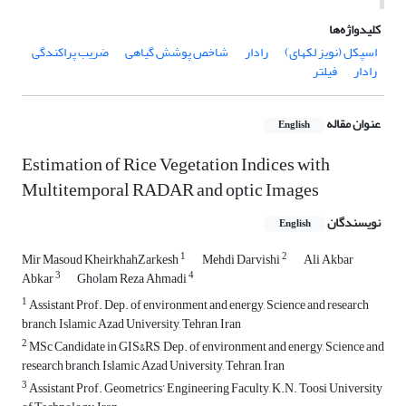
کلیدواژه‌ها
اسپکل (نویز لکه‎ای)
رادار
شاخص پوشش گیاهی
ضریب پراکندگی
رادار
فیلتر
عنوان مقاله
English
Estimation of Rice Vegetation Indices with
Multitemporal RADAR and optic Images
نویسندگان
English
1
2
Mir Masoud KheirkhahZarkesh
Mehdi Darvishi
Ali Akbar
3
4
Abkar
Gholam Reza Ahmadi
1
Assistant Prof. Dep. of environment and energy, Science and research
branch, Islamic Azad University, Tehran, Iran
2
MSc Candidate in GIS&RS, Dep. of environment and energy, Science and
research branch, Islamic Azad University, Tehran, Iran
3
Assistant Prof. Geometrics’ Engineering Faculty, K.N. Toosi University