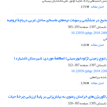
سن حسینعلی زاده، مجید اونق، علی محمدیان بهبهانی
اصل مقاله
1.71 M
ح در منشأیابی رسوبات تپه‌های ماسه‌ای ساحل غربی دریاچۀ ارومیه
293-305
10.22059/jphgr.2018.240
نی
اصل مقاله
1.11 M
 تنوع زمینی (ژئودایورسیتی) (مطالعۀ موردی: شهرستان اشتهارد)
307-322
10.22059/jphgr.2018.226
رشته بیرامعلی
اصل مقاله
1.76 M
وریژن‌های خراسان رضوی به بیابان‌زایی بر پایۀ ارزیابی چرخۀ حیات
305-320