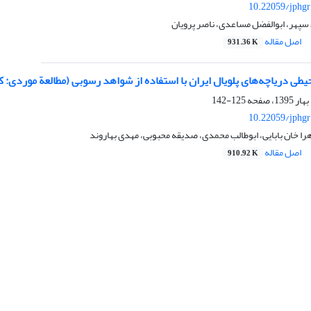
10.22059/jphgr
سپهر، ابوالفضل مساعدی، ناصر پرویان
اصل مقاله
931.36 K
یطی دریاچه‌های پلویال ایران با استفاده از شواهد رسوبی (مطالعة موردی: ک
125-142
10.22059/jphgr
ا خان بابایی، ابوطالب محمدی، صدیقه محبوبی، مهدی بهاروند
اصل مقاله
910.92 K