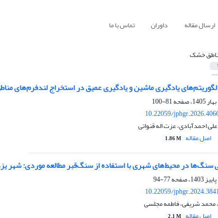
ارسال مقاله
داوران
تماس با ما
اطق خشک
الگوریتم‌های یادگیری ماشین و یادگیری عمیق در استخراج لندفرم‌های مناط
81-100
10.22059/jphgr.2026.406
علی احمدآبادی، عزت اله قنواتی
اصل مقاله
1.86 M
 سنگ‌ها در محیط‌های شهری با استفاده از سنگ‌قبر مطالعه موردی: شهر یز
77-94
10.22059/jphgr.2024.384
 محمد شریفی، فاطمه مجلسی
اصل مقاله
2.1 M