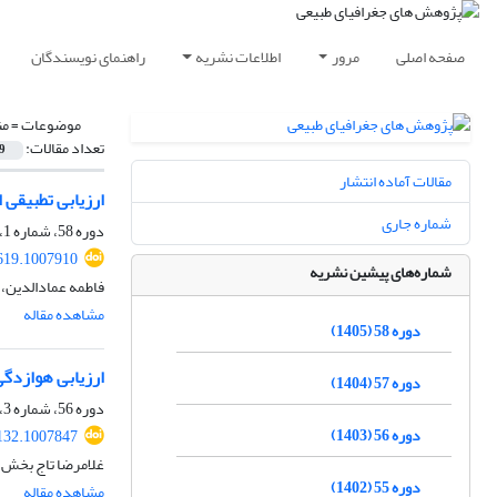
صفحه اصلی
مرور
اطلاعات نشریه
راهنمای نویسندگان
موضوعات =
من
تعداد مقالات:
9
مقالات آماده انتشار
ارزیابی تطبیقی 
شماره جاری
دوره 58، شماره 1، بهار 1405، صفحه
619.1007910
شماره‌های پیشین نشریه
فاطمه عمادالدین، 
مشاهده مقاله
دوره 58 (1405)
ارزیابی هوازدگی
دوره 57 (1404)
دوره 56، شماره 3، پاییز 1403، صفحه
دوره 56 (1403)
132.1007847
غلامرضا تاج بخش،
دوره 55 (1402)
مشاهده مقاله