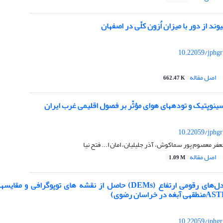
یوند از دور با میزان اُزون کلّی در اصفهان
10.22059/jphgr
اصل مقاله
662.47 K
 هوای مؤثّر بر فصول اقلیمی غرب ایران
10.22059/jphgr
ر معصوم پور سماکوش، آذر جلیلیان، امان ا... فتح نیا
اصل مقاله
1.09 M
10.22059/jphgr