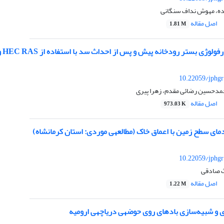
ه، مهوش نداف سنگانی
اصل مقاله
1.81 M
ودخانه پیش و پس از احداث سد با استفاده از HEC RAS و GIS (مطالعه‎ی موردی: منطقه‎ی پایین‎دست سدّ ستارخان اهر)
10.22059/jphgr
مدحسین رضائی مقدم، زهرا پیری
اصل مقاله
973.03 K
10.22059/jphgr
ث صادقی
اصل مقاله
1.22 M
ه‌سازی بادهای روی حوضه‎ی دریاچه‎ی ارومیه