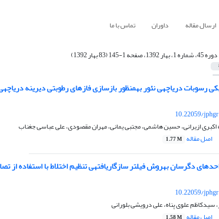
ارسال مقاله
داوران
تماس با ما
دوره 45، شماره 1، بهار 1392، صفحه 1-145 (83 بهار 1392)
 فازهای رطوبتی دیرینه دریاچه‎ی نئوردر اواخر پلئیستوسن و اوایل هولوسن
10.22059/jphgr
اکبری ازیرانی، حسین هاشمی، مجتبی یمانی، مهران مقصودی، علی عباسی جغناب
اصل مقاله
1.77 M
10.22059/jphgr
سیدکاظم علوی پناه، علی درویشی بلورانی
اصل مقاله
1.58 M