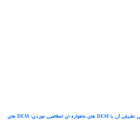
ارزیابی دقّت مدل‌های رقومی ارتفاع (DEMs) حاصل از نقشه های توپوگرافی و مقایسه‎ی تطبیقی آن با DEM های ماهواره ای (مطالعه‎ی موردی: DEM های