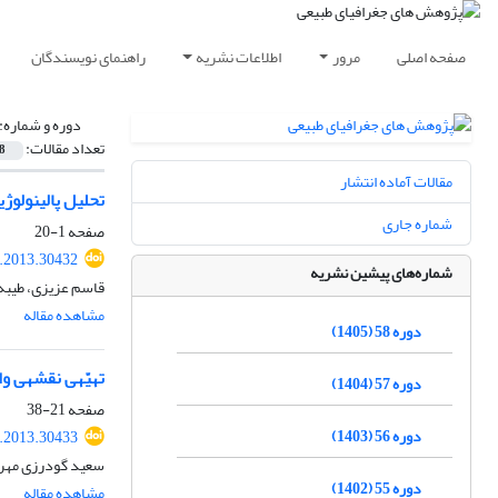
صفحه اصلی
مرور
اطلاعات نشریه
راهنمای نویسندگان
دوره و شماره:
تعداد مقالات:
8
مقالات آماده انتشار
تحلیل پالینولوژیکی رسوبات دریاچه‎ی نئور به‎منظور بازسازی
شماره جاری
صفحه
1-20
.2013.30432
شماره‌های پیشین نشریه
قاسم عزیزی، طیبه 
مشاهده مقاله
دوره 58 (1405)
تهیّه‎ی نقشه‎ی واحدهای دگرسان به‎روش فیلتر سازگاریافته‎ی تنظیم اختلاط با استفاده از تصاویر ابرطیفی
دوره 57 (1404)
صفحه
21-38
دوره 56 (1403)
.2013.30433
سعید گودرزی مهر، 
دوره 55 (1402)
مشاهده مقاله