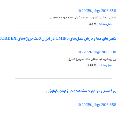
10.22059/jphgr.2023.354
، مجتبی یمانی، شیرین محمدخان، سیدجواد حسینی
اصل مقاله
3.8 M
ش مدل‌های CMIP5 در ایران تحت پروژه‌های CORDEX و NEX-GDDP
10.22059/jphgr.2023.358
ول زینالی، عباسعلی داداشی رودباری
اصل مقاله
2.64 M
 فلسفی در مورد مشاهده در ژئومورفولوژی.
10.22059/jphgr.2023.358