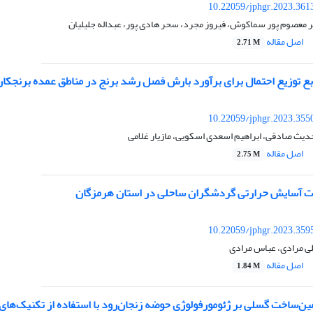
10.22059/jphgr.2023.361
 معصوم پور سماکوش، فیروز مجرد، سحر هادی پور، عبداله جلیلیان
اصل مقاله
2.71 M
ابع توزیع احتمال برای برآورد بارش فصل رشد برنج در مناطق عمده برنجکا
10.22059/jphgr.2023.355
دیث صادقی، ابراهیم اسعدی اسکویی، مازیار غلامی
اصل مقاله
2.75 M
ات آسایش حرارتی گردشگران ساحلی در استان هرمزگان
10.22059/jphgr.2023.359
لی مرادی، عباس مرادی
اصل مقاله
1.84 M
مین‌ساخت گسلی بر ژئومورفولوژی حوضه زنجان‌رود با استفاده از تکنیک‌ها