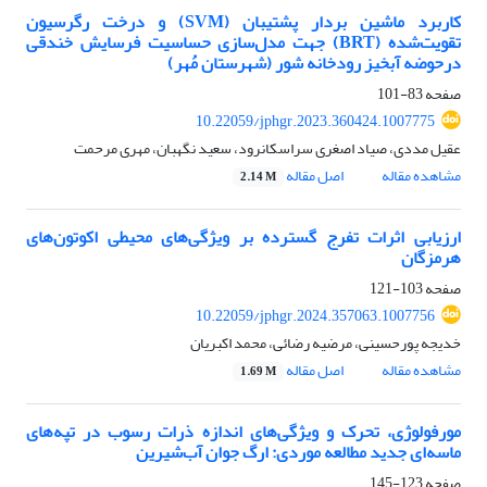
کاربرد ماشین بردار پشتیبان (SVM) و درخت رگرسیون
تقویت‌شده (BRT) جهت مدل‌سازی حساسیت فرسایش خندقی
درحوضه آبخیز رودخانه شور (شهرستان مُهر)
صفحه
83-101
10.22059/jphgr.2023.360424.1007775
عقیل مددی، صیاد اصغری سراسکانرود، سعید نگهبان، مهری مرحمت
مشاهده مقاله
اصل مقاله
2.14 M
ارزیابی اثرات تفرج گسترده بر ویژگی‌های محیطی اکوتون‌های
هرمزگان
صفحه
103-121
10.22059/jphgr.2024.357063.1007756
خدیجه پورحسینی، مرضیه رضائی، محمد اکبریان
مشاهده مقاله
اصل مقاله
1.69 M
مورفولوژی، تحرک و ویژگی‌های اندازه ذرات رسوب در تپه‌های
ماسه‌ای جدید مطالعه موردی: ارگ جوان آب‌شیرین
صفحه
123-145