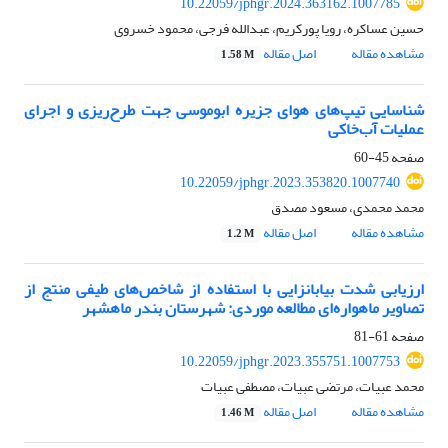
10.22059/jphgr.2024.363162.1007785
حسین عساکره، رویا پورکریم، عبدالله فرجی، محمود خسروی
مشاهده مقاله
اصل مقاله
1.58 M
شناسایی تیپ‌های هوای جزیره ابوموسی جهت طرح‌ریزی و اجرای
عملیات آب‌خاکی
صفحه
45-60
10.22059/jphgr.2023.353820.1007740
محمد محمدی، مسعود مصدق
مشاهده مقاله
اصل مقاله
1.2 M
ارزیابی شدت بیابان‎زایی با استفاده از شاخص‌های طیفی منتج از
تصاویر ماهواره‌ای مطالعه موردی: شهرستان بندر ماهشهر
صفحه
61-81
10.22059/jphgr.2023.355751.1007753
محمد عبیات، مرتضی عبیات، مصطفی عبیات
مشاهده مقاله
اصل مقاله
1.46 M