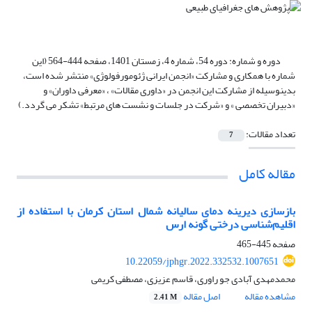
دوره و شماره:
دوره 54، شماره 4، زمستان 1401، صفحه 444-564 (این
شماره با همکاری و مشارکت «انجمن ایرانی ژئومورفولوژی» منتشر شده است،
بدینوسیله از مشارکت این انجمن در «داوری مقالات» ، «معرفی داوران» و
«دبیران تخصصی » و «شرکت در جلسات و نشست های مرتبط» تشکر می گردد.)
تعداد مقالات:
7
مقاله کامل
بازسازی دیرینه دمای سالیانه شمال استان کرمان با استفاده از
اقلیم‌شناسی درختی گونه ارس
صفحه
445-465
10.22059/jphgr.2022.332532.1007651
محمدمهدی آبادی جو راوری، قاسم عزیزی، مصطفی کریمی
مشاهده مقاله
اصل مقاله
2.41 M