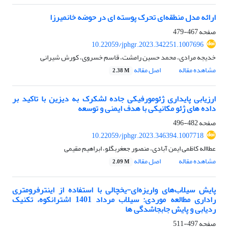
ارائه مدل منطقه‌ای تحرک پوسته ای در حوضه خانمیرزا
صفحه
467-479
10.22059/jphgr.2023.342251.1007696
خدیجه مرادی، محمد حسین رامشت، قاسم خسروی، کورش شیرانی
مشاهده مقاله
اصل مقاله
2.38 M
ارزیابی پایداری ژئومورفیکی جاده لشکرک به دیزین با تاکید بر
داده های ژئو مکانیکی با هدف ایمنی و توسعه
صفحه
482-496
10.22059/jphgr.2023.346394.1007718
عطااله کاظمی ایمن آبادی، منصور جعغربگلو، ابراهیم مقیمی
مشاهده مقاله
اصل مقاله
2.09 M
پایش سیلاب‌های واریزه‌ای-یخچالی با استفاده از اینترفرومتری
راداری مطالعه موردی: سیلاب مرداد 1401 اشترانکوه، تکنیک
ردیابی و پایش جابجاشدگی ها
صفحه
497-511