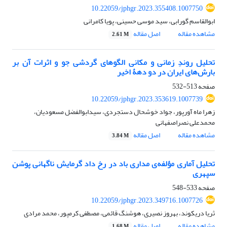
10.22059/jphgr.2023.355408.1007750
ابوالقاسم گورابی، سید موسی حسینی، پویا کامرانی
مشاهده مقاله
اصل مقاله
2.61 M
تحلیل روندِ زمانی و مکانی الگوهای گردشی جو و اثرات آن بر
بارش‌های ایران در دو دهۀ اخیر
صفحه
513-532
10.22059/jphgr.2023.353619.1007739
زهرا ماه آورپور، جواد خوشحال دستجردی، سیدابوالفضل مسعودیان،
محمدعلی نصراصفهانی
مشاهده مقاله
اصل مقاله
3.84 M
تحلیل آماری مؤلفه‌ی مداری باد در رخ داد گرمایش ناگهانی پوشن
سپهری
صفحه
533-548
10.22059/jphgr.2023.349716.1007726
ثریا دریکوند، بهروز نصیری، هوشنگ قائمی، مصطفی کرمپور، محمد مرادی
مشاهده مقاله
اصل مقاله
1.68 M