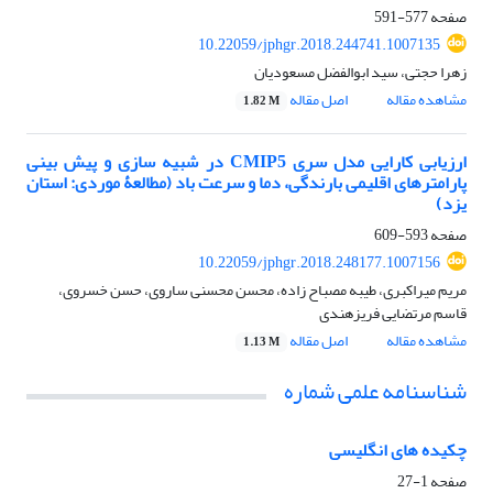
صفحه
577-591
10.22059/jphgr.2018.244741.1007135
زهرا حجتی، سید ابوالفضل مسعودیان
مشاهده مقاله
اصل مقاله
1.82 M
ارزیابی کارایی مدل سری CMIP5 در شبیه‏ سازی و پیش ‏بینی
پارامترهای اقلیمی بارندگی، دما و سرعت باد (مطالعۀ موردی: استان
یزد)
صفحه
593-609
10.22059/jphgr.2018.248177.1007156
مریم میراکبری، طیبه مصباح زاده، محسن محسنی ساروی، حسن خسروی،
قاسم مرتضایی فریزهندی
مشاهده مقاله
اصل مقاله
1.13 M
شناسنامه علمی شماره
چکیده های انگلیسی
صفحه
1-27