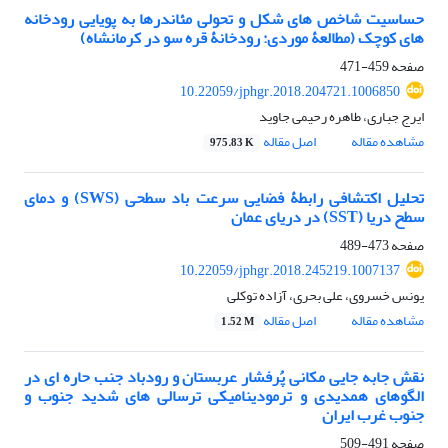
حساسیت شاخص های شکل و تحولی مئاندرها به پویایی رودخانه‏
های کوچک (مطالعۀ موردی: رودخانۀ قره سو در کرمانشاه)
صفحه
459-471
10.22059/jphgr.2018.204721.1006850
ایرج جباری، طاهره رحیمی جاوید
مشاهده مقاله
اصل مقاله
975.83 K
تحلیل اکتشافی رابطۀ فضایی سرعت باد سطحی (SWS) و دمای
سطح دریا (SST) در دریای عمان
صفحه
473-489
10.22059/jphgr.2018.245219.1007137
یونس خسروی، علی بحری، آزاده توکلی
مشاهده مقاله
اصل مقاله
1.52 M
نقش جابه جایی مکانی پُرفشار عربستان و رودباد جنب‏ حاره‏ ای در
الگوهای همدیدی و ترمودینامیکی ترسالی‏ های شدید جنوب و
جنوب‏ غرب ایران
صفحه
491-509