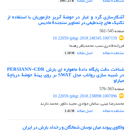
مشاهده مقاله
اصل مقاله
1007.21 K
آشکارسازی گرد و غبار در حوضۀ آبریز جازموریان با استفاده از
تکنیک‏ های چندطیفی در تصاویر سنجندۀ مادیس
صفحه
545-562
10.22059/jphgr.2018.248345.1007159
فرزانه قادری نسب، محمدباقر رهنما
مشاهده مقاله
اصل مقاله
1.58 M
شناخت دقت پایگاه دادۀ ماهواره‏ ای بارش PERSIANN-CDR
در شبیه‏ سازی رواناب مدل SWAT بر روی پهنۀ حوضۀ دریاچۀ
مهارلو
صفحه
563-576
10.22059/jphgr.2018.238898.1007096
محمدرضا عینی، سامان جوادی، مجید دلاور، محمد دارند
مشاهده مقاله
اصل مقاله
1.42 M
واکاوی پیوند میان نوسان شمالگان و رخداد بارش در ایران