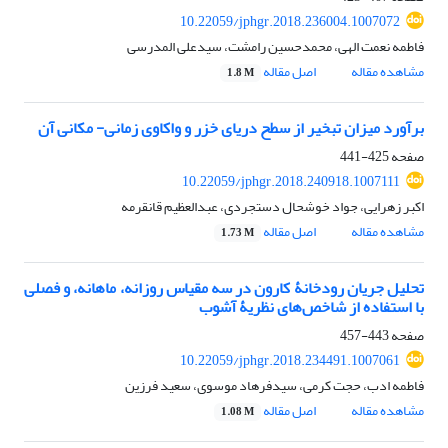
10.22059/jphgr.2018.236004.1007072
فاطمه نعمت الهی، محمدحسین رامشت، سیدعلی المدرسی
مشاهده مقاله
اصل مقاله
1.8 M
برآورد میزان تبخیر از سطح دریای خزر و واکاوی زمانی- مکانی آن
صفحه
425-441
10.22059/jphgr.2018.240918.1007111
اکبر زهرایی، جواد خوشحال دستجردی، عبدالعظیم قانقرمه
مشاهده مقاله
اصل مقاله
1.73 M
تحلیل جریان رودخانۀ کارون در سه مقیاس روزانه، ماهانه، و فصلی
با استفاده از شاخص‌های نظریۀ آشوب
صفحه
443-457
10.22059/jphgr.2018.234491.1007061
فاطمه ادب، حجت کرمی، سیدفرهاد موسوی، سعید فرزین
مشاهده مقاله
اصل مقاله
1.08 M