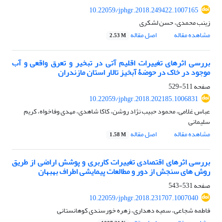
10.22059/jphgr.2018.249422.1007165
زینب محمدی، حسن لشکری
مشاهده مقاله
اصل مقاله
2.53 M
بررسی اثرهای تغییرات اقلیم آتی در تبخیر و تعرق واقعی و آب
موجود در خاک در حوضۀ آبخیز تالار استان مازندران
صفحه
511-529
10.22059/jphgr.2018.202185.1006831
عباس غلامی، محمود حبیب نژاد روشن، کاکا شاهدی، مهدی وفاخواه، کریم
سلیمانی
مشاهده مقاله
اصل مقاله
1.58 M
بررسی اثرهای اقتصادی تغییرات کاربری و پوشش اراضی از طریق
روش‏ های سنجش از دور و مطالعات پیمایشی اطراف بهبهان
صفحه
531-543
10.22059/jphgr.2018.231707.1007040
فاطمه شجاعی، سمیه دهداری، زهره خورسندی کوهانستانی