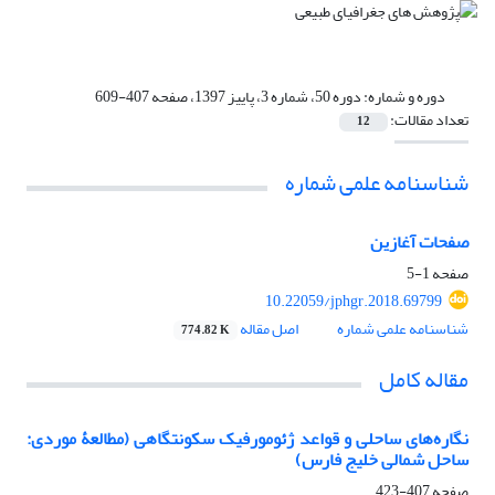
دوره و شماره:
دوره 50، شماره 3، پاییز 1397، صفحه 407-609
تعداد مقالات:
12
شناسنامه علمی شماره
صفحات آغازین
صفحه
1-5
10.22059/jphgr.2018.69799
شناسنامه علمی شماره
اصل مقاله
774.82 K
مقاله کامل
نگاره‌های ساحلی و قواعد ژئومورفیک سکونتگاهی (مطالعۀ موردی:
ساحل شمالی خلیج فارس)
صفحه
407-423